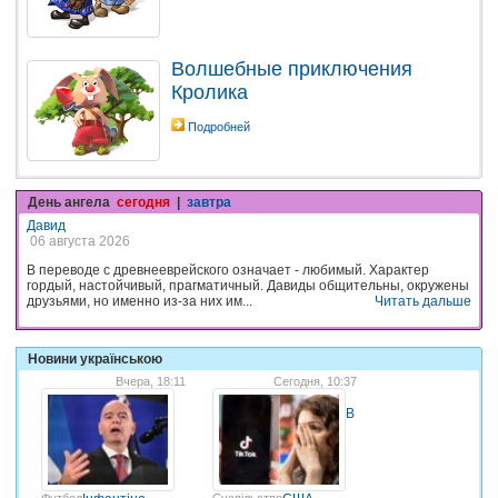
Волшебные приключения
Кролика
Подробней
День ангела
сегодня
|
завтра
Давид
06 августа 2026
В переводе с древнееврейского означает - любимый. Характер
гордый, настойчивый, прагматичный. Давиды общительны, окружены
друзьями, но именно из-за них им...
Читать дальше
Новини українською
Вчера, 18:11
Сегодня, 10:37
В
Футбол
Суспільство