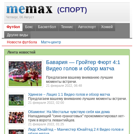
(СПОРТ)
Четверг, 06 Август
Футбол
Бокс
Баскетбол
Теннис
Автоспорт
Хоккей
Другие виды
Новости футбола
Матч-центр
Лента новостей
Бавария — Гройтер Фюрт 4:1
Видео голов и обзор матча
Предлагаем вашему вниманию лучшие
моменты встречи.
21 февраля 2022, 06:48
Удинезе – Лацио 1:1 Видео голов и обзор матча
Предлагаем вашему вниманию лучшие моменты встречи.
21 февраля 2022, 02:00
Обамеянг: На Месталье чувствую себя как дома
Нападающий "сине-гранатовых" прокомментировал хет-
трик в ворота левантийцев.
21 февраля 2022, 01:25
Лидс Юнайтед – Манчестер Юнайтед 2:4 Видео голов и
обзор матча