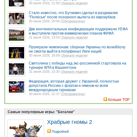
30 июля 2026, 21:00 (
Зеркало недели
)
Стало известно, что Буткевич сделал в раздевалке
"Полесья" после позорного вылета из еврокубков.
30 июля 2026, 20:04 (
Обозреватель
)
Две континентальные конфедерации поддержали УЕФА
и выступили против коммерческих планов ФИФА
31 июля 2026, 13:04 (
Зеркало недели
)
Проиграли чемпионам: сборная Украины по волейболу
не смогла выйти в полуфинал Лиги наций
30 июля 2026, 18:59 (
Зеркало недели
)
Свитолина с победы над экс-россиянкой стартовала на
турнире WTA в Вашингтоне
31 июля 2026, 10:30 (
Зеркало недели
)
Федерация, которая дружит с Украиной, полностью
допустила Россию с флагом и гимном ко всем
международным турнирам
30 июля 2026, 22:37 (
Обозреватель
)
больше TOP
Самые популярные игры: "Бегалки"
Храбрые гномы 2
Подробней