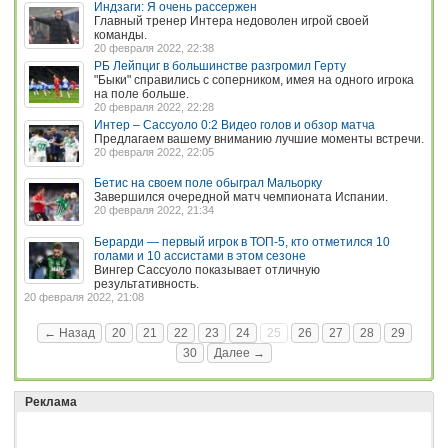
Индзаги: Я очень рассержен
Главный тренер Интера недоволен игрой своей
команды.
20 февраля 2022, 22:38
РБ Лейпциг в большинстве разгромил Герту
"Быки" справились с соперником, имея на одного игрока
на поле больше.
20 февраля 2022, 22:28
Интер – Сассуоло 0:2 Видео голов и обзор матча
Предлагаем вашему вниманию лучшие моменты встречи.
20 февраля 2022, 22:05
Бетис на своем поле обыграл Мальорку
Завершился очередной матч чемпионата Испании.
20 февраля 2022, 21:34
Берарди — первый игрок в ТОП-5, кто отметился 10
голами и 10 ассистами в этом сезоне
Вингер Сассуоло показывает отличную
результативность.
20 февраля 2022, 21:08
← Назад
20
21
22
23
24
25
26
27
28
29
30
Далее →
Реклама