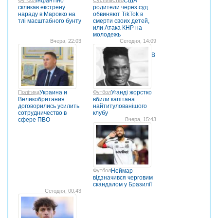
Інфантіно
США
скликав екстрену
родители через суд
нараду в Марокко на
обвиняют TikTok в
тлі масштабного бунту
смерти своих детей,
или Атака КНР на
молодежь
Вчера, 22:03
Сегодня, 14:09
В
Політика
Украина и
Футбол
Уганді жорстко
Великобритания
вбили капітана
договорились усилить
найтитулованішого
сотрудничество в
клубу
сфере ПВО
Вчера, 15:43
Футбол
Неймар
відзначився черговим
скандалом у Бразилії
Сегодня, 00:43