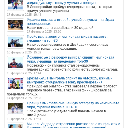
индивидуальную гонку у мужчин и женщин
В Ленцерхайде пройдут очередные гонки, в которых
примут участие украинцы.
17 февраля 2025, 19:48
Украина показала второй лучший результат на Играх
непокоренных
Наши ветераны заработали 30 медалей.
17 февраля 2025, 13:20
Пройс взяла золото чемпионата мира в пасьюте,
украинки - в топ-30
На мировом первенстве в Швейцарии состоялась
женская гонка преследования.
16 февраля 2025, 15:52
Йоханнес Бе с рекордом выиграл спринт чемпионата
мира, украинцы за пределами топ-30
Норвежский биатлонист стал рекордсменом
планетарных первенств по количеству золотых наград.
15 февраля 2025, 17:44
Брезаз-Буше выиграла спринт на ЧМ-2025, Джима и
Дмитренко отобрались в гонку преследования
Французская биатлонистка завоевала первое "золото"
мирового первенства, а украинки финишировали за
пределами топ-15.
14 февраля 2025, 22:53
Франция выиграла смешанную эстафету на чемпионате
мира, Украина вошла в ТОП-10
"Трехцветные" с убедительной победы начала в
Швейцарии.
12 февраля 2025, 17:31
Мишель Андраде откровенно рассказала о конфликтах с
Потапом: "Было страшно, выходила со слезами"