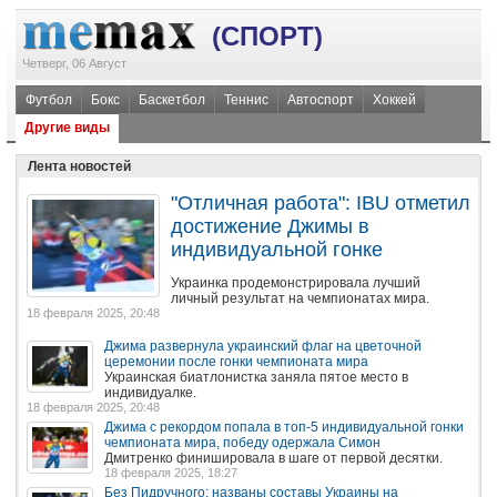
(СПОРТ)
Четверг, 06 Август
Футбол
Бокс
Баскетбол
Теннис
Автоспорт
Хоккей
Другие виды
Лента новостей
"Отличная работа": IBU отметил
достижение Джимы в
индивидуальной гонке
Украинка продемонстрировала лучший
личный результат на чемпионатах мира.
18 февраля 2025, 20:48
Джима развернула украинский флаг на цветочной
церемонии после гонки чемпионата мира
Украинская биатлонистка заняла пятое место в
индивидуалке.
18 февраля 2025, 20:48
Джима с рекордом попала в топ-5 индивидуальной гонки
чемпионата мира, победу одержала Симон
Дмитренко финишировала в шаге от первой десятки.
18 февраля 2025, 18:27
Без Пидручного: названы составы Украины на