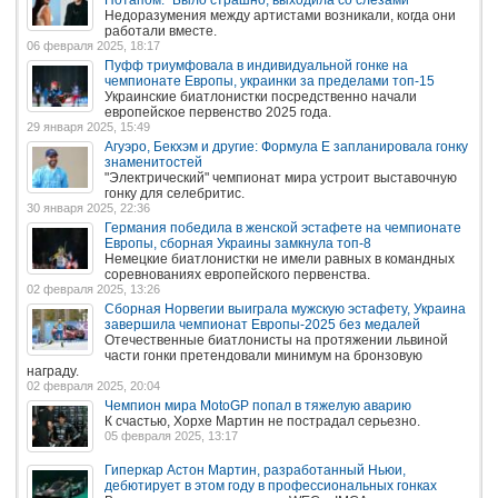
Недоразумения между артистами возникали, когда они
работали вместе.
06 февраля 2025, 18:17
Пуфф триумфовала в индивидуальной гонке на
чемпионате Европы, украинки за пределами топ-15
Украинские биатлонистки посредственно начали
европейское первенство 2025 года.
29 января 2025, 15:49
Агуэро, Бекхэм и другие: Формула E запланировала гонку
знаменитостей
"Электрический" чемпионат мира устроит выставочную
гонку для селебритис.
30 января 2025, 22:36
Германия победила в женской эстафете на чемпионате
Европы, сборная Украины замкнула топ-8
Немецкие биатлонистки не имели равных в командных
соревнованиях европейского первенства.
02 февраля 2025, 13:26
Сборная Норвегии выиграла мужскую эстафету, Украина
завершила чемпионат Европы-2025 без медалей
Отечественные биатлонисты на протяжении львиной
части гонки претендовали минимум на бронзовую
награду.
02 февраля 2025, 20:04
Чемпион мира MotoGP попал в тяжелую аварию
К счастью, Хорхе Мартин не пострадал серьезно.
05 февраля 2025, 13:17
Гиперкар Астон Мартин, разработанный Ньюи,
дебютирует в этом году в профессиональных гонках