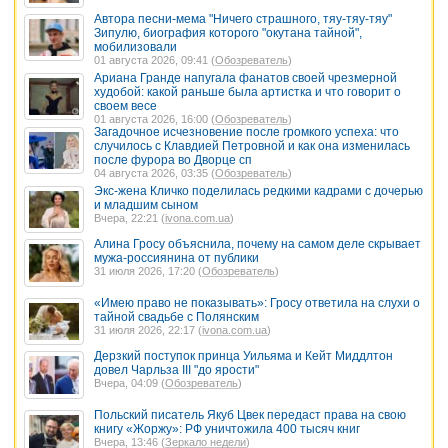
Автора песни-мема "Ничего страшного, тяу-тяу-тяу"
Зипулю, биография которого "окутана тайной",
мобилизовали
01 августа 2026, 09:41 (
Обозреватель
)
Ариана Гранде напугала фанатов своей чрезмерной
худобой: какой раньше была артистка и что говорит о
своем весе
01 августа 2026, 16:00 (
Обозреватель
)
Загадочное исчезновение после громкого успеха: что
случилось с Клавдией Петровной и как она изменилась
после фурора во Дворце сп
04 августа 2026, 03:35 (
Обозреватель
)
Экс-жена Кличко поделилась редкими кадрами с дочерью
и младшим сыном
Вчера, 22:21 (
ivona.com.ua
)
Алина Гросу объяснила, почему на самом деле скрывает
мужа-россиянина от публики
31 июля 2026, 17:20 (
Обозреватель
)
«Имею право не показывать»: Гросу ответила на слухи о
тайной свадьбе с Полянским
31 июля 2026, 22:17 (
ivona.com.ua
)
Дерзкий поступок принца Уильяма и Кейт Миддлтон
довел Чарльза III "до ярости"
Вчера, 04:09 (
Обозреватель
)
Польский писатель Якуб Цвек передаст права на свою
книгу «Жоржу»: РФ уничтожила 400 тысяч книг
Вчера, 13:46 (
Зеркало недели
)