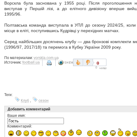
Ворскла була заснована у 1955 році. Після проголошення н
виступав у Першій лізі, а до елітного дивізіону вперше вий
1995/96.
Полтавська команда виступала в УПЛ до сезону 2024/25, коли 
місце в еліті, поступившись Кудрівці у перехідних матчах.
Серед найбільших досягнень клубу — два бронзові комплекти м
(1996/97, 2017/18) та перемога в Кубку України 2009 року.
По материалам:
vorskla.com.ua
0
Источник:
football.ua
0
Теги:
Клуб
,
сезон
Добавить комментарий
Ваше имя:
Комментарий: