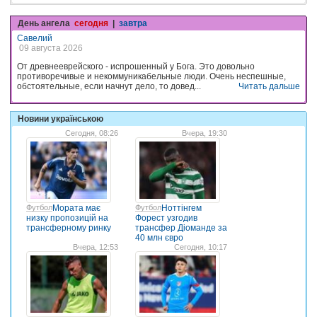
День ангела
сегодня
|
завтра
Савелий
09 августа 2026
От древнееврейского - испрошенный у Бога. Это довольно
противоречивые и некоммуникабельные люди. Очень неспешные,
обстоятельные, если начнут дело, то довед...
Читать дальше
Новини українською
Сегодня, 08:26
Вчера, 19:30
Футбол
Мората має
Футбол
Ноттінгем
низку пропозицій на
Форест узгодив
трансферному ринку
трансфер Діоманде за
40 млн євро
Вчера, 12:53
Сегодня, 10:17