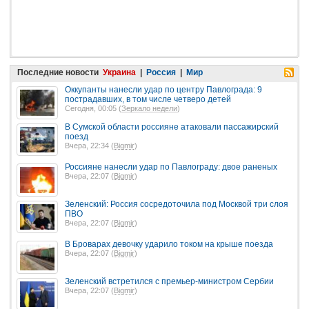
Последние новости
Украина
|
Россия
|
Мир
Оккупанты нанесли удар по центру Павлограда: 9
пострадавших, в том числе четверо детей
Сегодня, 00:05 (
Зеркало недели
)
В Сумской области россияне атаковали пассажирский
поезд
Вчера, 22:34 (
Bigmir
)
Россияне нанесли удар по Павлограду: двое раненых
Вчера, 22:07 (
Bigmir
)
Зеленский: Россия сосредоточила под Москвой три слоя
ПВО
Вчера, 22:07 (
Bigmir
)
В Броварах девочку ударило током на крыше поезда
Вчера, 22:07 (
Bigmir
)
Зеленский встретился с премьер-министром Сербии
Вчера, 22:07 (
Bigmir
)