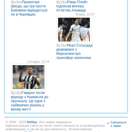
Футбол
Прокопчук:
Футбол
Рівер Плейт
Шкода, що гра проти
підписав вінгера
Буковини відбудеться
Атлетіко Альмаду
не в Чернівцях
Вчера, 13:37
Футбол
Реал Сосьєдад
домовився з
Марселем про
трансфер захисника
Сегодня, 12:14
Футбол
Гімарес після
відходу з Ньюкасла до
Арсеналу: Це одне з
найважчих рішень у
моєму житті
© 2009 - 2026
MeMax
. Все права защищены.
Связаться
Администрация сайта не несёт ответственности за размещённую
с нами
информацию, а так же ее достоверность. Использование