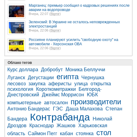
Марганец: премьер сообщил о кадровых решениях после
аварии на водопроводе
Вчера, 22:07 (
Bigmir
)
Зеленский: В Украине не осталось неповрежденных
электростанций
Вчера, 22:06 (
Bigmir
)
Россияне планируют усилить "свободную охоту" на
автомобили - Херсонская ОВА
Вчера, 22:06 (
Bigmir
)
Облако тегов
Курс доллара
Добробут
Моника Беллуччи
египта
Луганск
Дегустации
Чернушка
лесовоз
закупка
аферисты
улица
открытка
психология
Короткометражки
Белгород-
Днестровский
Джеймс Моррисон
ЮБК
производители
компьютерные
автосалон
Антонио Бандерас
ГЭС
Даша Малахова
Степан
Контрабанда
Бандера
Николай
Дроздов
Краснодар
Жашков
Харьковская
стол
область
Саймон Пегг
кабан
стоянка