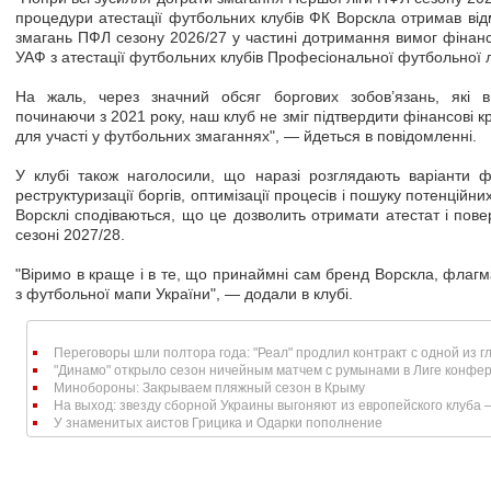
процедури атестації футбольних клубів ФК Ворскла отримав від
змагань ПФЛ сезону 2026/27 у частині дотримання вимог фінанс
УАФ з атестації футбольних клубів Професіональної футбольної л
На жаль, через значний обсяг боргових зобов’язань, які в
починаючи з 2021 року, наш клуб не зміг підтвердити фінансові кр
для участі у футбольних змаганнях", — йдеться в повідомленні.
У клубі також наголосили, що наразі розглядають варіанти ф
реструктуризації боргів, оптимізації процесів і пошуку потенційних
Ворсклі сподіваються, що це дозволить отримати атестат і пов
сезоні 2027/28.
"Віримо в краще і в те, що принаймні сам бренд Ворскла, флаг
з футбольної мапи України", — додали в клубі.
Переговоры шли полтора года: "Реал" продлил контракт с одной из гл
"Динамо" открыло сезон ничейным матчем с румынами в Лиге конфе
Минобороны: Закрываем пляжный сезон в Крыму
На выход: звезду сборной Украины выгоняют из европейского клуба 
У знаменитых аистов Грицика и Одарки пополнение