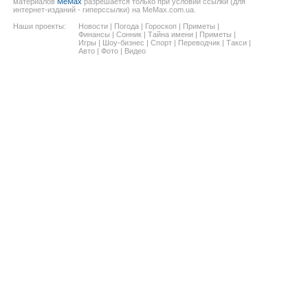
материалов
MeMax
разрешается только при условии ссылки (для
интернет-изданий - гиперссылки) на MeMax.com.ua.
Наши проекты:
Новости
|
Погода
|
Гороскоп
|
Приметы
|
Финансы
|
Сонник
|
Тайна имени
|
Приметы
|
Игры
|
Шоу-бизнес
|
Спорт
|
Переводчик
|
Такси
|
Авто
|
Фото
|
Видео