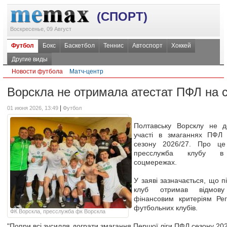
(СПОРТ)
Воскресенье, 09 Август
Футбол
Бокс
Баскетбол
Теннис
Автоспорт
Хоккей
Другие виды
Новости футбола
Матч-центр
Ворскла не отримала атестат ПФЛ на с
|
01 июня 2026, 13:49
Футбол
Полтавську Ворсклу не д
участі в змаганнях ПФЛ 
сезону 2026/27. Про це
пресслужба клубу в 
соцмережах.
У заяві зазначається, що п
клуб отримав відмову 
фінансовим критеріям Рег
футбольних клубів.
ФК Ворскла, пресслужба фк Ворскла
"Попри всі зусилля дограти змагання Першої ліги ПФЛ сезону 20