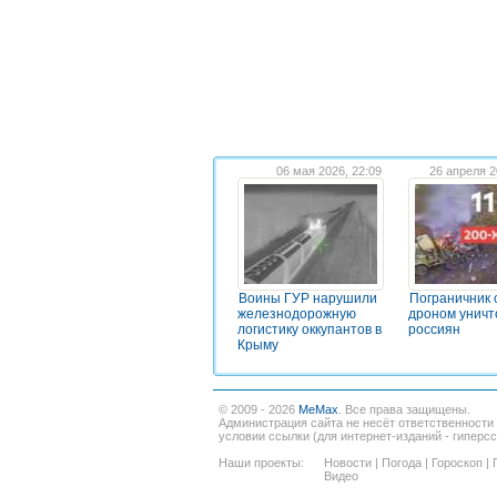
06 мая 2026, 22:09
26 апреля 2
Воины ГУР нарушили
Пограничник
железнодорожную
дроном уничт
логистику оккупантов в
россиян
Крыму
© 2009 - 2026
MeMax
. Все права защищены.
Администрация сайта не несёт ответственности
условии ссылки (для интернет-изданий - гиперс
Наши проекты:
Новости
|
Погода
|
Гороскоп
|
Видео