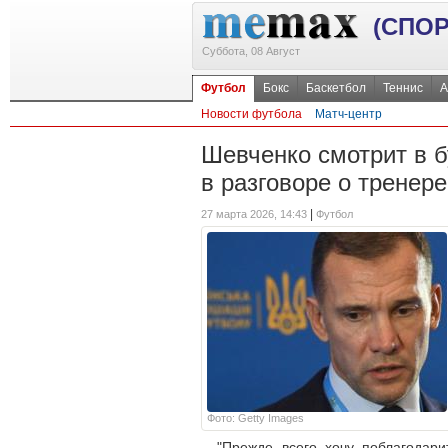
(СПОР
Суббота, 08 Август
Футбол
Бокс
Баскетбол
Теннис
А
Новости футбола
Матч-центр
Шевченко смотрит в 
в разговоре о тренере
|
27 марта 2026, 14:43
Футбол
Фото: Getty Images
"Прежде всего хочу поблагодари