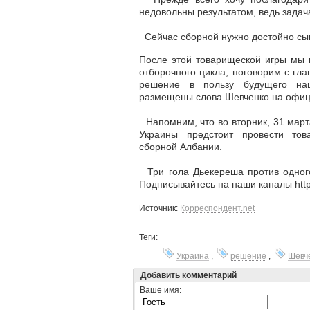
недовольны результатом, ведь задач
Сейчас сборной нужно достойно сыгр
После этой товарищеской игры мы
отборочного цикла, поговорим с гл
решение в пользу будущего нац
размещены слова Шевченко на офиц
Напомним, что во вторник, 31 март
Украины предстоит провести тов
сборной Албании.
Три гола Дьекереша против одног
Подписывайтесь на наши каналы https
Источник:
Корреспондент.net
Теги:
Украина
,
решение
,
Шевч
Добавить комментарий
Ваше имя: