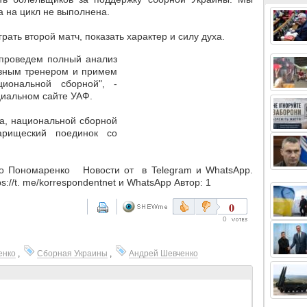
а на цикл не выполнена.
ать второй матч, показать характер и силу духа.
 проведем полный анализ
авным тренером и примем
иональной сборной", -
иальном сайте УАФ.
а, национальной сборной
арищеский поединок со
о Пономаренко Новости от в Telegram и WhatsApp.
://t. me/korrespondentnet и WhatsApp Автор: 1
0
0
енко
,
Сборная Украины
,
Андрей Шевченко