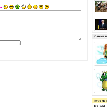
Самые п
Курс ме
Металл