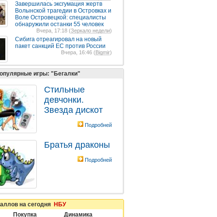
Завершилась эксгумация жертв
Волынской трагедии в Островках и
Воле Островецкой: специалисты
обнаружили останки 55 человек
Вчера, 17:18 (
Зеркало недели
)
Сибига отреагировал на новый
пакет санкций ЕС против России
Вчера, 16:46 (
Bigmir
)
опулярные игры: "Бегалки"
Стильные
девчонки.
Звезда дискот
Подробней
Братья драконы
Подробней
таллов на сегодня
НБУ
Покупка
Динамика