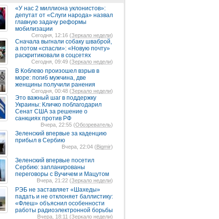
«У нас 2 миллиона уклонистов»:
депутат от «Слуги народа» назвал
главную задачу реформы
мобилизации
Сегодня, 12:16 (
Зеркало недели
)
Сначала выгнали собаку шваброй,
а потом «спасли»: «Новую почту»
раскритиковали в соцсетях
Сегодня, 09:49 (
Зеркало недели
)
В Коблево произошел взрыв в
море: погиб мужчина, две
женщины получили ранения
Сегодня, 00:48 (
Зеркало недели
)
Это важный шаг в поддержку
Украины: Кличко поблагодарил
Сенат США за решение о
санкциях против РФ
Вчера, 22:55 (
Обозреватель
)
Зеленский впервые за каденцию
прибыл в Сербию
Вчера, 22:04 (
Bigmir
)
Зеленский впервые посетил
Сербию: запланированы
переговоры с Вучичем и Мацутом
Вчера, 21:22 (
Зеркало недели
)
РЭБ не заставляет «Шахеды»
падать и не отклоняет баллистику:
«Флеш» объяснил особенности
работы радиоэлектронной борьбы
Вчера, 18:11 (
Зеркало недели
)