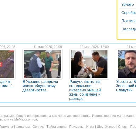
Золото
Серебр
Платин
Паллад
026, 22:25
11 мая 2026, 22:09
12 мая 2026, 12:00
21 ма
 одним
В Украине раскрыли
Ращук ответил на
Угроза из 
ожил 11
масштабную схему
скандальное
Зеленский 
дезертирства
интервью бывшей
Славутич
жены об измене и
разводе
 за размещённую информацию, а так же ее достоверность. Использование материало
сылки) на MeMax.com.ua.
Приметы
|
Финансы
|
Сонник
|
Тайна имени
|
Приметы
|
Игры
|
Шоу-бизнес
|
Спорт
|
Пер