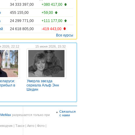
34 333 397,00
+380 417,00
о
455 155,00
+59,00
а
24 299 771,00
+111 177,00
ий
24 618 805,00
-419 443,00
Все курсы
я 2026, 22:12
15 июня 2026, 15:32
Беларуси:
Умерла звезда
прибыл в
сериала Альф Энн
Шедин
Связаться
в
MeMax
разрешается только при
с нами
еводчик
|
Такси
|
Авто
|
Фото
|