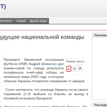
Т)
втоспорт
Хоккей
Другие виды
будущее национальной команды
Реклама
Президент Украинской ассоциации
Размер текста:
футбола (УАФ) Андрей
Шевченко
дал
комментарий по поводу результата
полуфинала плей-офф отбора на
чемпионат мира 2026 года, в котором
сборная Украины потерпела поражение от шведов.
Стоит напомнить, что команда Украины из-за своего
поражения (1:3) выбыла из борьбы за выход в
основной розыгрыш Мундиаля.
Последн
ть болельщиков за поддержку сборной Украины. Мы