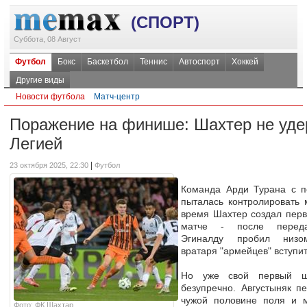
(СПОРТ)
Суббота, 08 Август
Футбол
Бокс
Баскетбол
Теннис
Автоспорт
Хоккей
Другие виды
Новости футбола
Матч-центр
Поражение на финише: Шахтер не уде
Легией
|
23 октября 2025, 22:30
Футбол
Команда Арди Турана с п
пыталась контролировать 
время Шахтер создал пер
матче - после перед
Эгиналду пробил низом
вратаря "армейцев" вступить
Но уже свой первый ш
безупречно. Августыняк п
чужой половине поля и
Фото: ФК Шахтар