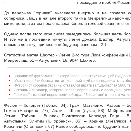
неожиданно пробил Фесюна 
До перерыва "горняки" выглядели инертно и не создали с
соперника. Лишь в начале второго тайма Мейреллиш напомнил
мимо цели, а затем после навеса Конопли головой сравнял счет -
Однако после этого игра снова замедлилась, большая часть бор
И все же в последние минуты Легия дожала Шахтер: Август
прямо в девятку, принесши победу варшавянам - 2:1.
Статистика матча Шахтер - Легия 2-го тура Лиги конференций Ш
Мейреллиш, 61 – Августыняк, 16, 90+4 Шахтер:
Украинский футболист "Шахтера" перешел в клуб немецкой Бундесли
Может перейти бесплатно: итальянский клуб хочет подписать футбол
Футболист сборной Украины отказался играть за "Шахтер" за $800 тыс.
Звездный легионер, которого Ребров берег на матч с Исландией, уехал
"Шахтер" в голевой перестрелке обыграл "Бешикташ" в первом матче 
Фесюн – Конопля (Тобиас, 84), Грам, Матвиенко, Азаров – Бо
Гомес (Назарина, 77), Изаки – Швед (Лукас, 58), Мейреллиш
Легия: Тобиаш – Вшолек, Пьонтковски, Капюади, Реца – В. 
Августыняк, Элитим (К. Урбански, 85) – Ходина (Жевляков, 8
Красничи (Стоянович, 67) Ранее сообщалось, что будущий матч