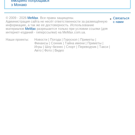
емоційно попрощався
з Монако
© 2009 - 2026
MeMax
. Все права защищены.
Связаться
Администрация сайта не несёт ответственности за размещённую
с нами
информацию, а так же ее достоверность. Использование
материалов
MeMax
разрешается только при условии ссылки (для
интернет-изданий - гиперссылки) на MeMax.com.ua.
Наши проекты:
Новости
|
Погода
|
Гороскоп
|
Приметы
|
Финансы
|
Сонник
|
Тайна имени
|
Приметы
|
Игры
|
Шоу-бизнес
|
Спорт
|
Переводчик
|
Такси
|
Авто
|
Фото
|
Видео