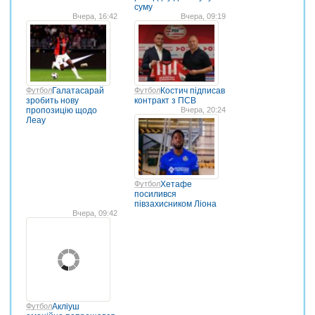
суму
Вчера, 16:42
Вчера, 09:19
Футбол
Галатасарай
Футбол
Костич підписав
зробить нову
контракт з ПСВ
пропозицію щодо
Вчера, 20:24
Леау
Футбол
Хетафе
посилився
півзахисником Ліона
Вчера, 09:42
Футбол
Акліуш