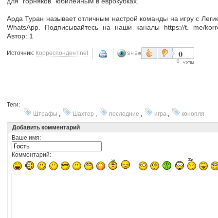
для "горняков" юбилейным в еврокубках.
Арда Туран называет отличным настрой команды на игру с Легие
WhatsApp. Подписывайтесь на наши каналы https://t. me/kor
Автор: 1
0
Источник:
Корреспондент.net
0
Теги:
Штрафы
,
Шахтер
,
последние
,
игра
,
конопля
Добавить комментарий
Ваше имя:
Комментарий: