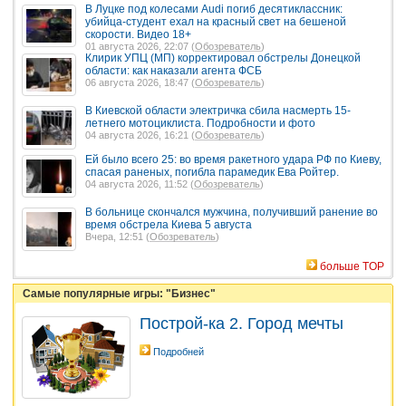
В Луцке под колесами Audi погиб десятиклассник:
убийца-студент ехал на красный свет на бешеной
скорости. Видео 18+
01 августа 2026, 22:07 (
Обозреватель
)
Клирик УПЦ (МП) корректировал обстрелы Донецкой
области: как наказали агента ФСБ
06 августа 2026, 18:47 (
Обозреватель
)
В Киевской области электричка сбила насмерть 15-
летнего мотоциклиста. Подробности и фото
04 августа 2026, 16:21 (
Обозреватель
)
Ей было всего 25: во время ракетного удара РФ по Киеву,
спасая раненых, погибла парамедик Ева Ройтер.
04 августа 2026, 11:52 (
Обозреватель
)
В больнице скончался мужчина, получивший ранение во
время обстрела Киева 5 августа
Вчера, 12:51 (
Обозреватель
)
больше TOP
Самые популярные игры: "Бизнес"
Построй-ка 2. Город мечты
Подробней