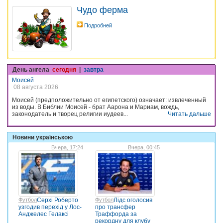
Чудо ферма
Подробней
День ангела
сегодня
|
завтра
Моисей
08 августа 2026
Моисей (предположительно от египетского) означает: извлеченный
из воды. В Библии Моисей - брат Аарона и Мариам, вождь,
законодатель и творец религии иудеев...
Читать дальше
Новини українською
Вчера, 17:24
Вчера, 00:45
Футбол
Серхі Роберто
Футбол
Лідс оголосив
узгодив перехід у Лос-
про трансфер
Анджелес Гелаксі
Траффорда за
рекордну для клубу