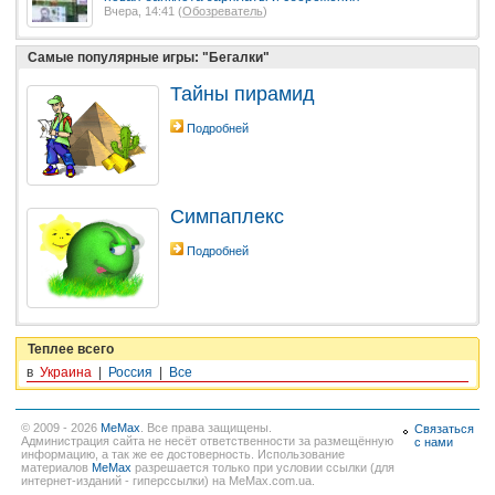
Вчера, 14:41 (
Обозреватель
)
Самые популярные игры: "Бегалки"
Тайны пирамид
Подробней
Симпаплекс
Подробней
Теплее всего
в
Украина
|
Россия
|
Все
© 2009 - 2026
MeMax
. Все права защищены.
Связаться
Администрация сайта не несёт ответственности за размещённую
с нами
информацию, а так же ее достоверность. Использование
материалов
MeMax
разрешается только при условии ссылки (для
интернет-изданий - гиперссылки) на MeMax.com.ua.