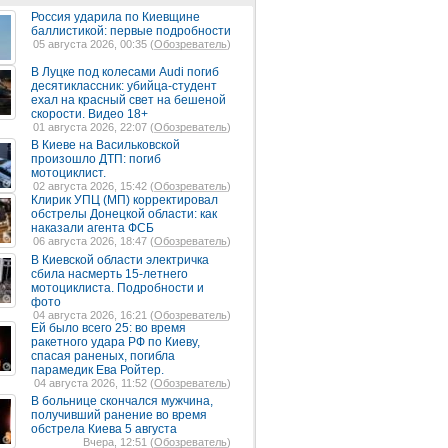
Россия ударила по Киевщине
баллистикой: первые подробности
05 августа 2026, 00:35 (
Обозреватель
)
В Луцке под колесами Audi погиб
десятиклассник: убийца-студент
ехал на красный свет на бешеной
скорости. Видео 18+
01 августа 2026, 22:07 (
Обозреватель
)
В Киеве на Васильковской
произошло ДТП: погиб
мотоциклист.
02 августа 2026, 15:42 (
Обозреватель
)
Клирик УПЦ (МП) корректировал
обстрелы Донецкой области: как
наказали агента ФСБ
06 августа 2026, 18:47 (
Обозреватель
)
В Киевской области электричка
сбила насмерть 15-летнего
мотоциклиста. Подробности и
фото
04 августа 2026, 16:21 (
Обозреватель
)
Ей было всего 25: во время
ракетного удара РФ по Киеву,
спасая раненых, погибла
парамедик Ева Ройтер.
04 августа 2026, 11:52 (
Обозреватель
)
В больнице скончался мужчина,
получивший ранение во время
обстрела Киева 5 августа
Вчера, 12:51 (
Обозреватель
)