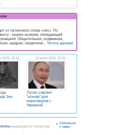
Ж
мени
ит от латинского слова «лес». По
енту - скорее холерик, обладающий
реакцией. Общительная, подвижная,
ная, щедрая, сердечная...
Читать дальше
я 2026, 15:32
23 июня 2026, 22:41
езда
Путин озвучил
льф Энн
"основу" для
переговоров с
Украиной
Связаться
в
MeMax
разрешается только при
с нами