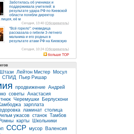
Заботилась об учениках и
поддерживала учителей: в
результате удара РФ по Киевской
области погибли директор
 лицея, её м
Сегодня, 13:40 (
Обозреватель
)
"Всё горело": очевидица
рассказала о гибели 3-летнего
мальчика и его родных в
результате атаки РФ на Киевскую
Сегодня, 10:24 (
Обозреватель
)
больше TOP
егов
Штази
Лейтон Мистер
Мосул
СПИД
Пьер Ришар
мия
продвижение
Андрей
нко
советы
Анастасия
тнюк
Черемушки
Берлускони
Камбоджа
зарплата
едоровка
ламинат
столица
Фильм ужасов
станок
Тамбов
Ромны
карты
Школьники
СССР
оп
мусор
Валенсия