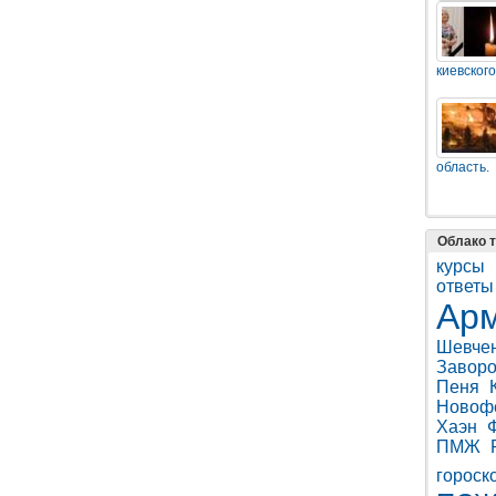
киевского
область.
Облако т
курсы
ответы
Ар
Шевче
Заворо
Пеня
Новоф
Хаэн
ПМЖ
гороск