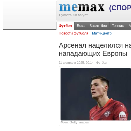
(СПОР
Суббота, 08 Август
Футбол
Бокс
Баскетбол
Теннис
А
Новости футбола
Матч-центр
Арсенал нацелился на
нападающих Европы
|
11 февраля 2025, 20:14
Футбол
Фото: Getty Images