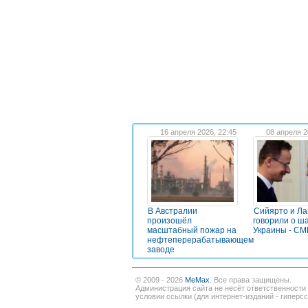
16 апреля 2026, 22:45
08 апреля 2
В Австралии
Сийярто и Ла
произошёл
говорили о ш
масштабный пожар на
Украины - С
нефтеперерабатывающем
заводе
© 2009 - 2026
MeMax
. Все права защищены.
Администрация сайта не несёт ответственности
условии ссылки (для интернет-изданий - гиперс