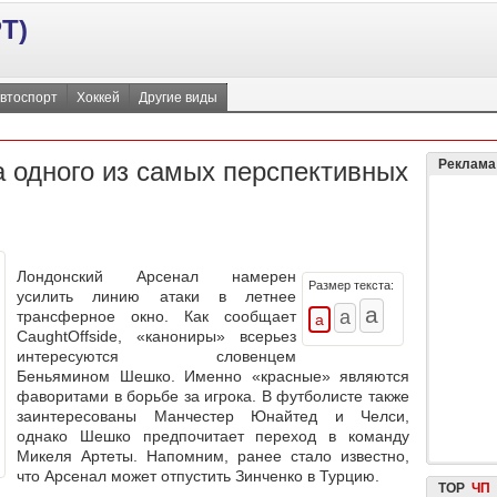
Т)
втоспорт
Хоккей
Другие виды
 одного из самых перспективных
Реклама
Лондонский Арсенал намерен
Размер текста:
усилить линию атаки в летнее
трансферное окно. Как сообщает
CaughtOffside, «канониры» всерьез
интересуются словенцем
Беньямином Шешко. Именно «красные» являются
фаворитами в борьбе за игрока. В футболисте также
заинтересованы Манчестер Юнайтед и Челси,
однако Шешко предпочитает переход в команду
Микеля Артеты. Напомним, ранее стало известно,
что Арсенал может отпустить Зинченко в Турцию.
TOP
ЧП