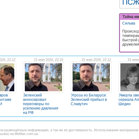
ПС
Тайна и
Сильва
Происход
темперам
быстрой 
дружелюб
026, 22:12
21 мая 2026, 22:15
21 мая 2026, 22:12
15 июн
вров
Зеленский
Угроза из Беларуси:
Умерла зв
антаже
анонсировал
Зеленский прибыл в
сериала А
МИ
переговоры по
Славутич
Шедин
усилению давления
на РФ
 за размещённую информацию, а так же ее достоверность. Использование материало
сылки) на MeMax.com.ua.