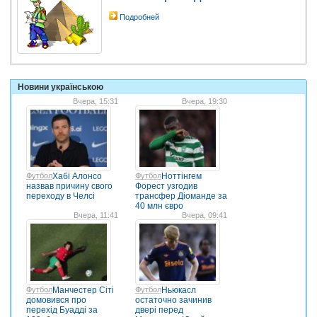
Подробней
Новини українською
Вчера, 15:31
Вчера, 19:30
Футбол
Хабі Алонсо
Футбол
Ноттінгем
назвав причину свого
Форест узгодив
переходу в Челсі
трансфер Діоманде за
40 млн євро
Вчера, 11:41
Вчера, 09:41
Футбол
Манчестер Сіті
Футбол
Ньюкасл
домовився про
остаточно зачинив
перехід Буадді за
двері перед