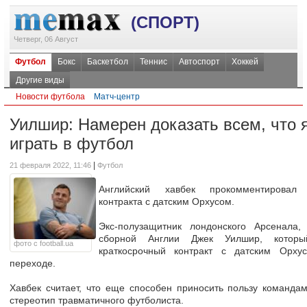
(СПОРТ)
Четверг, 06 Август
Футбол
Бокс
Баскетбол
Теннис
Автоспорт
Хоккей
Другие виды
Новости футбола
Матч-центр
Уилшир: Намерен доказать всем, что 
играть в футбол
|
21 февраля 2022, 11:46
Футбол
Английский хавбек прокомментировал 
контракта с датским Орхусом.
Экс-полузащитник лондонского Арсенала,
сборной Англии Джек Уилшир, которы
фото с football.ua
краткосрочный контракт с датским Орху
переходе.
Хавбек считает, что еще способен приносить пользу команда
стереотип травматичного футболиста.