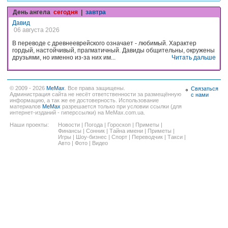
День ангела
сегодня
|
завтра
Давид
06 августа 2026
В переводе с древнееврейского означает - любимый. Характер
гордый, настойчивый, прагматичный. Давиды общительны, окружены
друзьями, но именно из-за них им...
Читать дальше
© 2009 - 2026
MeMax
. Все права защищены.
Связаться
Администрация сайта не несёт ответственности за размещённую
с нами
информацию, а так же ее достоверность. Использование
материалов
MeMax
разрешается только при условии ссылки (для
интернет-изданий - гиперссылки) на MeMax.com.ua.
Наши проекты:
Новости
|
Погода
|
Гороскоп
|
Приметы
|
Финансы
|
Сонник
|
Тайна имени
|
Приметы
|
Игры
|
Шоу-бизнес
|
Спорт
|
Переводчик
|
Такси
|
Авто
|
Фото
|
Видео