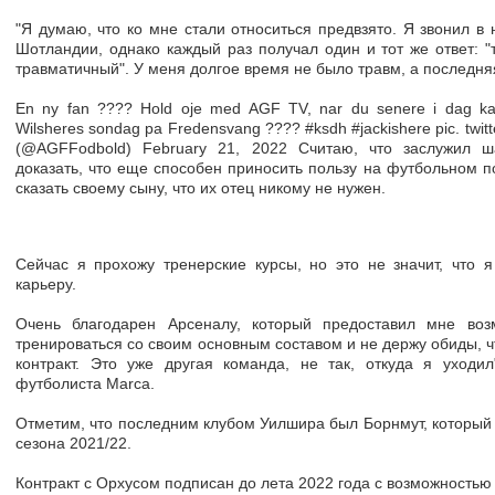
"Я думаю, что ко мне стали относиться предвзято. Я звонил в
Шотландии, однако каждый раз получал один и тот же ответ: "
травматичный". У меня долгое время не было травм, а последн
En ny fan ???? Hold oje med AGF TV, nar du senere i dag k
Wilsheres sondag pa Fredensvang ???? #ksdh #jackishere pic. tw
(@AGFFodbold) February 21, 2022 Считаю, что заслужил ш
доказать, что еще способен приносить пользу на футбольном п
сказать своему сыну, что их отец никому не нужен.
Сейчас я прохожу тренерские курсы, но это не значит, что я
карьеру.
Очень благодарен Арсеналу, который предоставил мне воз
тренироваться со своим основным составом и не держу обиды, 
контракт. Это уже другая команда, не так, откуда я уходи
футболиста Marca.
Отметим, что последним клубом Уилшира был Борнмут, который 
сезона 2021/22.
Контракт с Орхусом подписан до лета 2022 года с возможностью