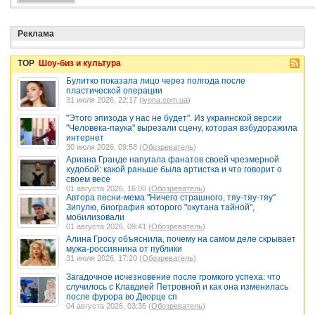
Реклама
TOP
Шоу-биз и культура
Булитко показала лицо через полгода после
пластической операции
31 июля 2026, 22:17 (
ivona.com.ua
)
"Этого эпизода у нас не будет". Из украинской версии
"Человека-паука" вырезали сцену, которая взбудоражила
интернет
30 июля 2026, 09:58 (
Обозреватель
)
Ариана Гранде напугала фанатов своей чрезмерной
худобой: какой раньше была артистка и что говорит о
своем весе
01 августа 2026, 16:00 (
Обозреватель
)
Автора песни-мема "Ничего страшного, тяу-тяу-тяу"
Зипулю, биография которого "окутана тайной",
мобилизовали
01 августа 2026, 09:41 (
Обозреватель
)
Алина Гросу объяснила, почему на самом деле скрывает
мужа-россиянина от публики
31 июля 2026, 17:20 (
Обозреватель
)
Загадочное исчезновение после громкого успеха: что
случилось с Клавдией Петровной и как она изменилась
после фурора во Дворце сп
04 августа 2026, 03:35 (
Обозреватель
)