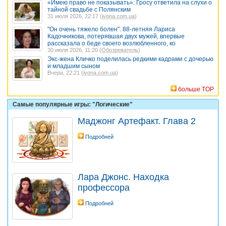
«Имею право не показывать»: Гросу ответила на слухи о
тайной свадьбе с Полянским
31 июля 2026, 22:17 (
ivona.com.ua
)
"Он очень тяжело болен". 88-летняя Лариса
Кадочникова, потерявшая двух мужей, впервые
рассказала о беде своего возлюбленного, ко
30 июля 2026, 11:20 (
Обозреватель
)
Экс-жена Кличко поделилась редкими кадрами с дочерью
и младшим сыном
Вчера, 22:21 (
ivona.com.ua
)
больше TOP
Самые популярные игры: "Логические"
Маджонг Артефакт. Глава 2
Подробней
Лара Джонс. Находка
профессора
Подробней