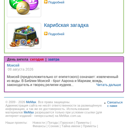
Подробней
Карибская загадка
Подробней
День ангела
сегодня
|
завтра
Моисей
08 августа 2026
Моисей (предположительно от египетского) означает: извлеченный
из воды. В Библии Моисей - брат Аарона и Мариам, вождь,
законодатель и творец религии иудеев...
Читать дальше
© 2009 - 2026
MeMax
. Все права защищены.
Связаться
Администрация сайта не несёт ответственности за размещённую
с нами
информацию, а так же ее достоверность. Использование
материалов
MeMax
разрешается только при условии ссылки (для
интернет-изданий - гиперссылки) на MeMax.com.ua.
Наши проекты:
Новости
|
Погода
|
Гороскоп
|
Приметы
|
Финансы
|
Сонник
|
Тайна имени
|
Приметы
|