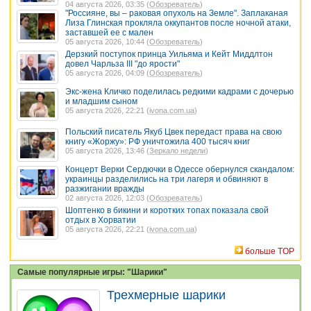
04 августа 2026, 03:35 (
Обозреватель
)
"Россияне, вы – раковая опухоль на Земле". Заплаканая
Лиза Глинская прокляла оккупантов после ночной атаки,
заставшей ее с мален
05 августа 2026, 10:44 (
Обозреватель
)
Дерзкий поступок принца Уильяма и Кейт Миддлтон
довел Чарльза III "до ярости"
05 августа 2026, 04:09 (
Обозреватель
)
Экс-жена Кличко поделилась редкими кадрами с дочерью
и младшим сыном
05 августа 2026, 22:21 (
ivona.com.ua
)
Польский писатель Якуб Цвек передаст права на свою
книгу «Жоржу»: РФ уничтожила 400 тысяч книг
05 августа 2026, 13:46 (
Зеркало недели
)
Концерт Верки Сердючки в Одессе обернулся скандалом:
украинцы разделились на три лагеря и обвиняют в
разжигании вражды
02 августа 2026, 12:03 (
Обозреватель
)
Шоптенко в бикини и коротких топах показала свой
отдых в Хорватии
05 августа 2026, 22:21 (
ivona.com.ua
)
больше TOP
Самые популярные игры: "Шарики"
Трехмерные шарики