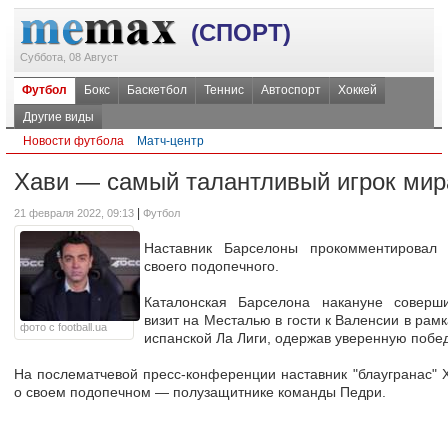
(СПОРТ)
Суббота, 08 Август
Футбол
Бокс
Баскетбол
Теннис
Автоспорт
Хоккей
Другие виды
Новости футбола
Матч-центр
Хави — самый талантливый игрок мир
|
21 февраля 2022, 09:13
Футбол
Наставник Барселоны прокомментировал 
своего подопечного.
Каталонская Барселона накануне соверш
визит на Месталью в гости к Валенсии в рамк
фото с football.ua
испанской Ла Лиги, одержав уверенную победу
На послематчевой пресс-конференции наставник "блаугранас" 
о своем подопечном — полузащитнике команды Педри.