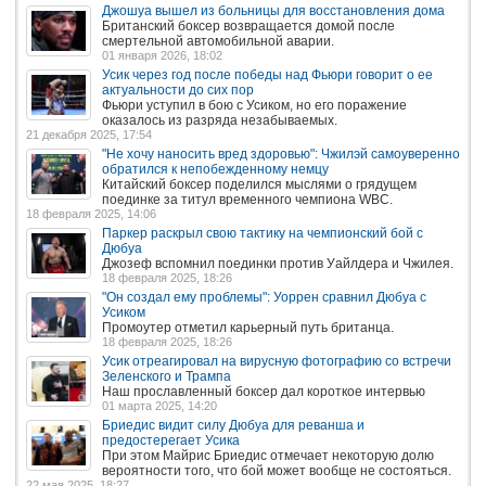
Джошуа вышел из больницы для восстановления дома
Британский боксер возвращается домой после
смертельной автомобильной аварии.
01 января 2026, 18:02
Усик через год после победы над Фьюри говорит о ее
актуальности до сих пор
Фьюри уступил в бою с Усиком, но его поражение
оказалось из разряда незабываемых.
21 декабря 2025, 17:54
"Не хочу наносить вред здоровью": Чжилэй самоуверенно
обратился к непобежденному немцу
Китайский боксер поделился мыслями о грядущем
поединке за титул временного чемпиона WBC.
18 февраля 2025, 14:06
Паркер раскрыл свою тактику на чемпионский бой с
Дюбуа
Джозеф вспомнил поединки против Уайлдера и Чжилея.
18 февраля 2025, 18:26
"Он создал ему проблемы": Уоррен сравнил Дюбуа с
Усиком
Промоутер отметил карьерный путь британца.
18 февраля 2025, 18:26
Усик отреагировал на вирусную фотографию со встречи
Зеленского и Трампа
Наш прославленный боксер дал короткое интервью
01 марта 2025, 14:20
Бриедис видит силу Дюбуа для реванша и
предостерегает Усика
При этом Майрис Бриедис отмечает некоторую долю
вероятности того, что бой может вообще не состояться.
22 мая 2025, 18:27