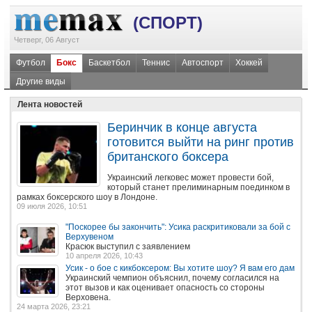
(СПОРТ)
Четверг, 06 Август
Футбол
Бокс
Баскетбол
Теннис
Автоспорт
Хоккей
Другие виды
Лента новостей
Беринчик в конце августа
готовится выйти на ринг против
британского боксера
Украинский легковес может провести бой,
который станет прелиминарным поединком в
рамках боксерского шоу в Лондоне.
09 июля 2026, 10:51
"Поскорее бы закончить": Усика раскритиковали за бой с
Верхувеном
Красюк выступил с заявлением
10 апреля 2026, 10:43
Усик - о бое с кикбоксером: Вы хотите шоу? Я вам его дам
Украинский чемпион объяснил, почему согласился на
этот вызов и как оценивает опасность со стороны
Верховена.
24 марта 2026, 23:21