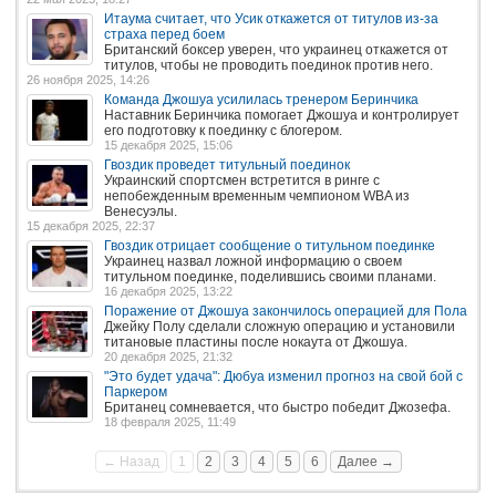
Итаума считает, что Усик откажется от титулов из-за
страха перед боем
Британский боксер уверен, что украинец откажется от
титулов, чтобы не проводить поединок против него.
26 ноября 2025, 14:26
Команда Джошуа усилилась тренером Беринчика
Наставник Беринчика помогает Джошуа и контролирует
его подготовку к поединку с блогером.
15 декабря 2025, 15:06
Гвоздик проведет титульный поединок
Украинский спортсмен встретится в ринге с
непобежденным временным чемпионом WBA из
Венесуэлы.
15 декабря 2025, 22:37
Гвоздик отрицает сообщение о титульном поединке
Украинец назвал ложной информацию о своем
титульном поединке, поделившись своими планами.
16 декабря 2025, 13:22
Поражение от Джошуа закончилось операцией для Пола
Джейку Полу сделали сложную операцию и установили
титановые пластины после нокаута от Джошуа.
20 декабря 2025, 21:32
"Это будет удача": Дюбуа изменил прогноз на свой бой с
Паркером
Британец сомневается, что быстро победит Джозефа.
18 февраля 2025, 11:49
← Назад
1
2
3
4
5
6
Далее →