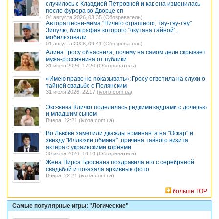
случилось с Клавдией Петровной и как она изменилась
после фурора во Дворце сп
04 августа 2026, 03:35 (
Обозреватель
)
Автора песни-мема "Ничего страшного, тяу-тяу-тяу"
Зипулю, биография которого "окутана тайной",
мобилизовали
01 августа 2026, 09:41 (
Обозреватель
)
Алина Гросу объяснила, почему на самом деле скрывает
мужа-россиянина от публики
31 июля 2026, 17:20 (
Обозреватель
)
«Имею право не показывать»: Гросу ответила на слухи о
тайной свадьбе с Полянским
31 июля 2026, 22:17 (
ivona.com.ua
)
Экс-жена Кличко поделилась редкими кадрами с дочерью
и младшим сыном
Вчера, 22:21 (
ivona.com.ua
)
Во Львове заметили дважды номинанта на "Оскар" и
звезду "Иллюзии обмана": причина тайного визита
актера с украинскими корнями
30 июля 2026, 14:14 (
Обозреватель
)
Жена Пирса Броснана поздравила его с серебряной
свадьбой и показала архивные фото
Вчера, 22:21 (
ivona.com.ua
)
больше TOP
Самые популярные игры: "Логические"