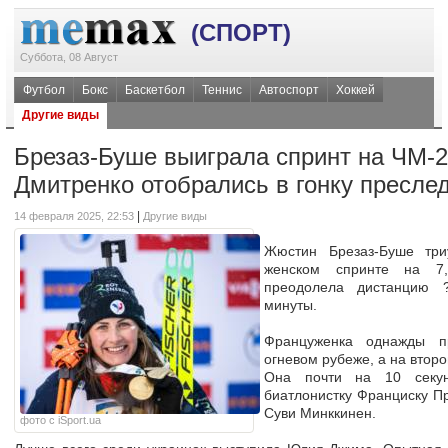
(СПОРТ)
Суббота, 08 Август
Футбол
Бокс
Баскетбол
Теннис
Автоспорт
Хоккей
Другие виды
Брезаз-Буше выиграла спринт на ЧМ-2
Дмитренко отобрались в гонку пресле
|
14 февраля 2025, 22:53
Другие виды
Жюстин Брезаз-Буше тр
женском спринте на 7
преодолела дистанцию ?
минуты.
Француженка однажды п
огневом рубеже, а на втор
Она почти на 10 секу
биатлонистку Франциску Пр
Суви Минккинен.
фото с iSport.ua