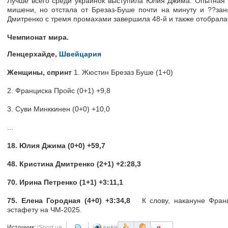
Лучше всего среди украинок выступила Юлия Джима. Опытная 
мишени, но отстала от Брезаз-Буше почти на минуту и ??зан
Дмитренко с тремя промахами завершила 48-й и также отобралас
Чемпионат мира.
Ленцерхайде,
Швейцария
Женщины, спринт
1. Жюстин Брезаз Буше (1+0)
2. Франциска Пройс (0+1) +9,8
3. Суви Минккинен (0+0) +10,0
...
18. Юлия Джима (0+0) +59,7
48. Кристина Дмитренко (2+1) +2:28,3
70. Ирина Петренко (1+1) +3:11,1
75. Елена Городная (4+0) +3:34,8
К слову, накануне Фран
эстафету на ЧМ-2025.
Источник:
iSport.ua