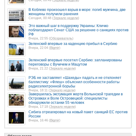
Сегодня, 09:49 (
Зеркало недели
)
В Коблево произошел взрыв в море: погиб мужчина, две
женщины получили ранения
Сегодня, 00:48 (
Зеркало недели
)
Это важный шаг в поддержку Украины: Кличко
поблагодарил Сенат США за решение о санкциях против
РФ
Вчера, 22:55 (
Обозреватель
)
Зеленский впервые за каденцию прибыл в Сербию
Вчера, 22:04 (
Bigmir
)
Зеленский впервые посетил Сербию: запланированы
переговоры с Вучичем и Мацутом
Вчера, 21:22 (
Зеркало недели
)
РЭБ не заставляет «Шахеды» падать и не отклоняет
баллистику: «Флеш» объяснил особенности работы
радиоэлектронной борьбы
Вчера, 18:11 (
Зеркало недели
)
Завершилась эксгумация жертв Волынской трагедии в
Островках и Воле Островецкой: специалисты
обнаружили останки 55 человек
Вчера, 17:18 (
Зеркало недели
)
Сибига отреагировал на новый пакет санкций ЕС против
России
Вчера, 16:46 (
Bigmir
)