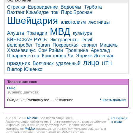
Облако тегов
Стрелка
Евровидение
Водоемы
Турбота
Вахтанг Кикабидзе
ток
Пирс Броснан
Швейцария
алкоголизм
лестницы
МВД
Алушта
Трагедии
культура
КИЕВСКАЯ РУСЬ
Экстрасенсы
Devil
велопробег
Touran
Покровская
сериал
Мишель
Хазанавичус
Сэм Рэйми
Троещина
Арнольд
Шварценеггер
Кристофер Ли
Энрике Иглесиас
лицо
праздник
Волчанск
удаленный
НТН
Виктор Ющенко
Толкование снов
Окно
(Сонник Цветкова)
Ожидание;
Распахнутое
— сожаление
Читать дальше
© 2009 - 2026
MeMax
. Все права защищены.
Связаться
Администрация сайта не несёт ответственности за размещённую
с нами
информацию, а так же ее достоверность. Использование
материалов
MeMax
разрешается только при условии ссылки (для
интернет-изданий - гиперссылки) на MeMax.com.ua.