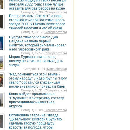
уничтожил одну из своих песен 24
февраля 2022 года: такое лучше
оставить для разговоров на кухне
Сегодня, 16:30 (
Обозреватель
)
Превратилась в "скелет", а ноги
стали как кочерги: как изменилась
звезда 2000-х Оксана Вояж после
тяжелой болезни и что ей сказа
Сегодня, 14:17 (
Обозреватель
)
Супруга тяжелобольного Джо
Байдена назвала первый
симптом, который сигнализировал
о его "агрессивном" раке
Сегодня, 12:57 (
Обозреватель
)
Мария Бурмака призналась,
почему не хочет снова выходить
замуж
Сегодня, 11:44 (
ivona.com.ua
)
"Рад поклониться этой земле и
этому народу". Лидер группы "Ногу
свело!" обратился к украинцам
после внезапного приезда в Киев
Сегодня, 10:31 (
Обозреватель
)
Когда выйдет продолжение
"Служанки": к актерскому составу
присоединилась известная
актриса
Сегодня, 10:09 (
Обозреватель
)
Остановила старение: звезда
"Дизель-шоу" Виктория Булитко
сделала вторую процедуру
красоты за полгода, чтобы