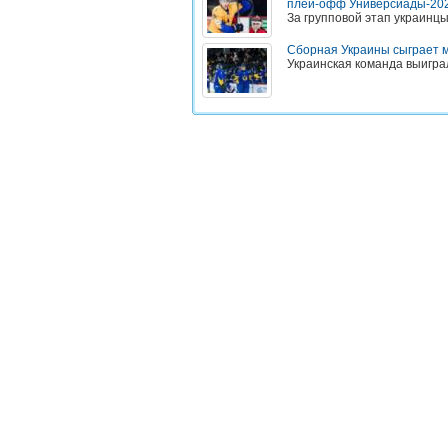
плей-офф Универсиады-20
За групповой этап украинц
Сборная Украины сыграет м
Украинская команда выиграл