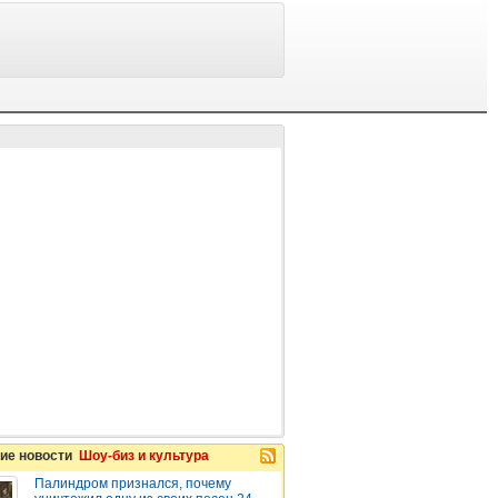
ие новости
Шоу-биз и культура
Палиндром признался, почему