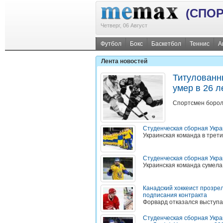
(СПОР
Четверг, 06 Август
Футбол
Бокс
Баскетбол
Теннис
А
Лента новостей
Титулованн
умер в 26 л
Спортсмен борол
Студенческая сборная Укр
Украинская команда в трети
Студенческая сборная Укр
Украинская команда сумела
Канадский хоккеист прозрел
подписания контракта
Форвард отказался выступа
Студенческая сборная Укра