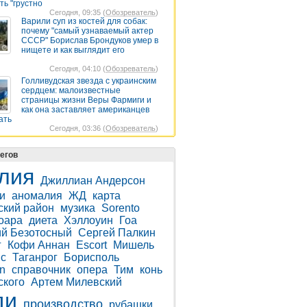
ть "грустно
Сегодня, 09:35 (
Обозреватель
)
Варили суп из костей для собак:
почему "самый узнаваемый актер
СССР" Борислав Брондуков умер в
нищете и как выглядит его
Сегодня, 04:10 (
Обозреватель
)
Голливудская звезда с украинским
сердцем: малоизвестные
страницы жизни Веры Фармиги и
как она заставляет американцев
ать
Сегодня, 03:36 (
Обозреватель
)
егов
лия
Джиллиан Андерсон
и
аномалия
ЖД
карта
ский район
музика
Sorento
оара
диета
Хэллоуин
Гоа
й Безотосный
Сергей Палкин
г
Кофи Аннан
Escort
Мишель
с
Таганрог
Борисполь
n
справочник
опера
Тим
конь
ского
Артем Милевский
ди
производство
рубашки