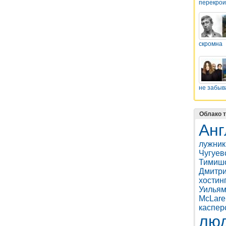
перекрои
скромна
не забыв
Облако т
Анг
лужник
Чугуев
Тимиш
Дмитри
хостин
Уильям
McLare
каспер
лю