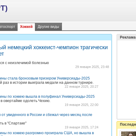
Т)
втоспорт
Хоккей
Другие виды
Реклама
ый немецкий хоккеист-чемпион трагически
ет
ся с неизлечимой болезнью
29 января 2025, 23:48
аины стала бронзовым призером Универсиады-2025
й раз в истории выиграла медали на данном турнире.
22 января 2025, 20:27
аины по хоккею вышла в полуфинал Универсиады-2025
 в овертайме одолеть Чехию.
19 января 2025, 22:00
 от увиденного в России и сбежал через месяц после
ть в "Спартаке"
Последн
19 января 2025, 17:24
ины по хоккею разгромно проиграла США, но вышла в