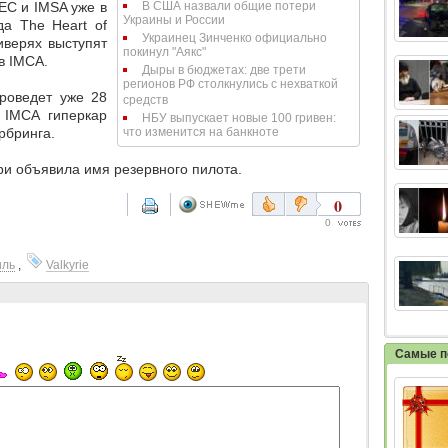
EC и IMSA уже в
В США назвали общие потери
Украины и России
а The Heart of
Украинец Зинченко официально
иверях выступят
покинул "Аякс"
в IMCA.
Дыры в бюджетах: две трети
регионов РФ столкнулись с нехваткой
роведет уже 28
средств
 IMCA гиперкар
НБУ выпускает новые 100 гривен:
рбринга.
что изменится на банкноте
ри объявила имя резервного пилота.
0
0
иль
,
Valkyrie
Самые п