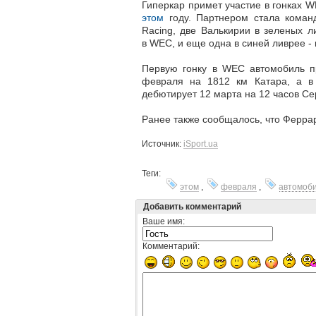
Гиперкар примет участие в гонках W
этом
году. Партнером стала команд
Racing, две Валькирии в зеленых л
в WEC, и еще одна в синей ливрее - 
Первую гонку в WEC автомобиль п
февраля на 1812 км Катара, а в
дебютирует 12 марта на 12 часов Се
Ранее также сообщалось, что Ферра
Источник:
iSport.ua
Теги:
этом
,
февраля
,
автомоб
Добавить комментарий
Ваше имя:
Комментарий: