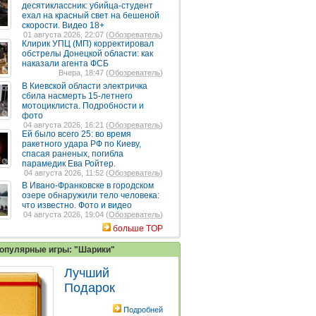
десятиклассник: убийца-студент
ехал на красный свет на бешеной
скорости. Видео 18+
01 августа 2026, 22:07 (
Обозреватель
)
Клирик УПЦ (МП) корректировал
обстрелы Донецкой области: как
наказали агента ФСБ
Вчера, 18:47 (
Обозреватель
)
В Киевской области электричка
сбила насмерть 15-летнего
мотоциклиста. Подробности и
фото
04 августа 2026, 16:21 (
Обозреватель
)
Ей было всего 25: во время
ракетного удара РФ по Киеву,
спасая раненых, погибла
парамедик Ева Ройтер.
04 августа 2026, 11:52 (
Обозреватель
)
В Ивано-Франковске в городском
озере обнаружили тело человека:
что известно. Фото и видео
04 августа 2026, 19:04 (
Обозреватель
)
больше TOP
опулярные игры: "Шарики"
Лучший
Подарок
Подробней