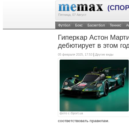
(СПОР
Пятница, 07 Август
Футбол
Бокс
Баскетбол
Теннис
А
Гиперкар Астон Март
дебютирует в этом го
|
05 февраля 2025, 17:53
Другие виды
фото с iSport.ua
соответствовать правилам.