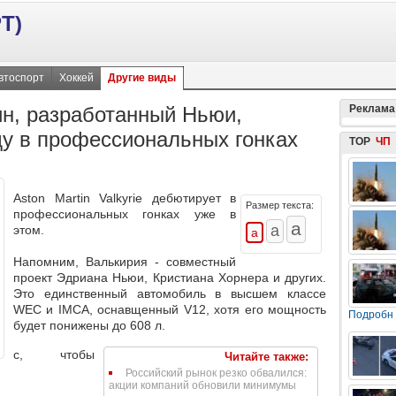
Т)
втоспорт
Хоккей
Другие виды
ин, разработанный Ньюи,
Реклама
ду в профессиональных гонках
TOP
ЧП
Aston Martin Valkyrie дебютирует в
Размер текста:
профессиональных гонках уже в
этом.
Напомним, Валькирия - совместный
проект Эдриана Ньюи, Кристиана Хорнера и других.
Это единственный автомобиль в высшем классе
WEC и IMCA, оснавщенный V12, хотя его мощность
Подробн
будет понижены до 608 л.
с, чтобы
Читайте также:
Российский рынок резко обвалился:
акции компаний обновили минимумы