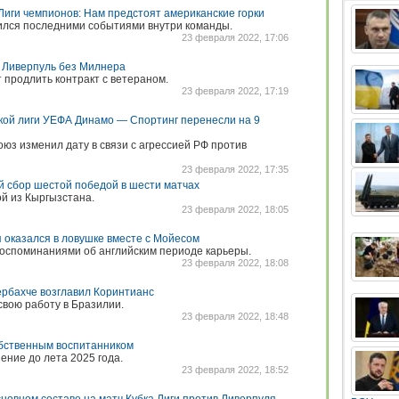
Лиги чемпионов: Нам предстоят американские горки
ился последними событиями внутри команды.
23 февраля 2022, 17:06
ь Ливерпуль без Милнера
 продлить контракт с ветераном.
23 февраля 2022, 17:19
ой лиги УЕФА Динамо — Спортинг перенесли на 9
юз изменил дату в связи с агрессией РФ против
23 февраля 2022, 17:35
 сбор шестой победой в шести матчах
й из Кыргызстана.
23 февраля 2022, 18:05
я оказался в ловушке вместе с Мойесом
оспоминаниями об английским периоде карьеры.
23 февраля 2022, 18:08
ербахче возглавил Коринтианс
вою работу в Бразилии.
23 февраля 2022, 18:48
обственным воспитанником
ение до лета 2025 года.
23 февраля 2022, 18:52