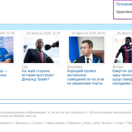
Пузырьк
Здоровье
026, 07:55
06 августа 2026, 11:34
03 августа 2026, 00:51
06 август
Світ
Економіка
Футбол
гор —
На чьей стороне
Корецкий провел
Евертон зр
тона
истории выступает
экстренное
одну пропо
Дональд Трамп?
совещание из-за атак
щодо сканд
на украинские порты
нападника 
 за размещённую информацию, а так же ее достоверность. Использование материало
сылки) на MeMax.com.ua.
Приметы
|
Финансы
|
Сонник
|
Тайна имени
|
Приметы
|
Игры
|
Шоу-бизнес
|
Спорт
|
Пер