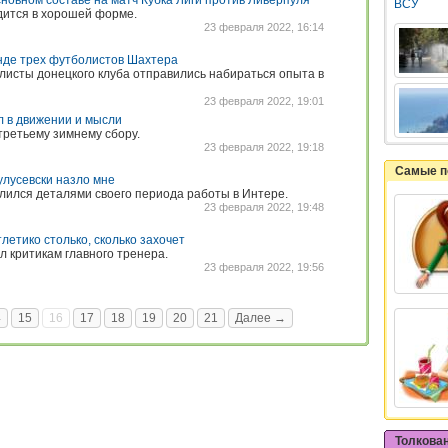
сновном составе на матч Кубка Лиги против Ливерпуля
ВСУ
дится в хорошей форме.
23 февраля 2022, 16:14
нде трех футболистов Шахтера
исты донецкого клуба отправились набираться опыта в
23 февраля 2022, 19:01
л в движении и мысли
третьему зимнему сбору.
23 февраля 2022, 19:18
Самые п
улусевски назло мне
лился деталями своего периода работы в Интере.
23 февраля 2022, 19:48
летико столько, сколько захочет
л критикам главного тренера.
23 февраля 2022, 19:56
4
15
16
17
18
19
20
21
Далее →
Толкова