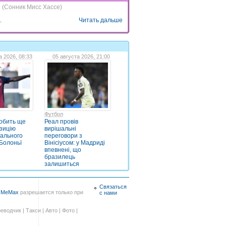
и
(Сонник Мисс Хассе)
.
Читать дальше
а 2026, 08:33
05 августа 2026, 21:00
Футбол
обить ще
Реал провів
зицію
вирішальні
ального
переговори з
Болоньї
Вінісіусом: у Мадриді
впевнені, що
бразилець
залишиться
Связаться
в
MeMax
разрешается только при
с нами
еводчик
|
Такси
|
Авто
|
Фото
|