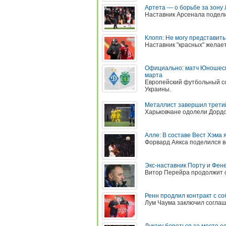
Артета — о борьбе за зону 
Наставник Арсенала подел
Клопп: Не могу представит
Наставник "красных" желает
Официально: матч Юношеск
марта
Европейский футбольный со
Украины.
Металлист завершил третий
Харьковчане одолели Дордо
Алле: В составе Вест Хэма 
Форвард Аякса поделился в
Экс-наставник Порту и Фен
Витор Перейра продолжит с
Ренн продлил контракт с с
Лум Чаума заключил соглаш