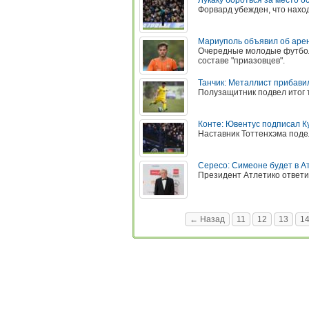
Лукаку бороться за место о
Форвард убежден, что нахо
Мариуполь объявил об аре
Очередные молодые футбол
составе "приазовцев".
Танчик: Металлист прибави
Полузащитник подвел итог 
Конте: Ювентус подписал К
Наставник Тоттенхэма поде
Сересо: Симеоне будет в Ат
Президент Атлетико ответи
← Назад
11
12
13
1