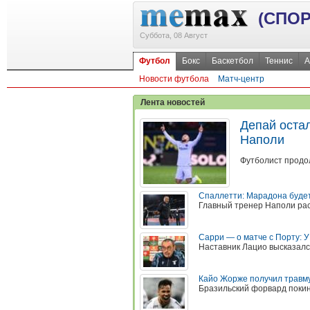
(СПОР
Суббота, 08 Август
Футбол
Бокс
Баскетбол
Теннис
А
Новости футбола
Матч-центр
Лента новостей
Депай остал
Наполи
Футболист продо
Спаллетти: Марадона будет
Главный тренер Наполи рас
Сарри — о матче с Порту: У
Наставник Лацио высказалс
Кайо Жорже получил травму
Бразильский форвард покин