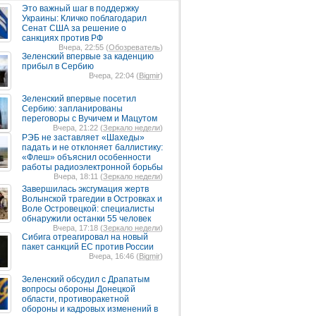
Это важный шаг в поддержку
Украины: Кличко поблагодарил
Сенат США за решение о
санкциях против РФ
Вчера, 22:55 (
Обозреватель
)
Зеленский впервые за каденцию
прибыл в Сербию
Вчера, 22:04 (
Bigmir
)
Зеленский впервые посетил
Сербию: запланированы
переговоры с Вучичем и Мацутом
Вчера, 21:22 (
Зеркало недели
)
РЭБ не заставляет «Шахеды»
падать и не отклоняет баллистику:
«Флеш» объяснил особенности
работы радиоэлектронной борьбы
Вчера, 18:11 (
Зеркало недели
)
Завершилась эксгумация жертв
Волынской трагедии в Островках и
Воле Островецкой: специалисты
обнаружили останки 55 человек
Вчера, 17:18 (
Зеркало недели
)
Сибига отреагировал на новый
пакет санкций ЕС против России
Вчера, 16:46 (
Bigmir
)
Зеленский обсудил с Драпатым
вопросы обороны Донецкой
области, противоракетной
обороны и кадровых изменений в