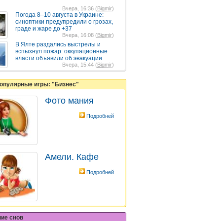
Вчера, 16:36 (
Bigmir
)
Погода 8–10 августа в Украине:
синоптики предупредили о грозах,
граде и жаре до +37
Вчера, 16:08 (
Bigmir
)
В Ялте раздались выстрелы и
вспыхнул пожар: оккупационные
власти объявили об эвакуации
Вчера, 15:44 (
Bigmir
)
опулярные игры: "Бизнес"
Фото мания
Подробней
Амели. Кафе
Подробней
ние снов