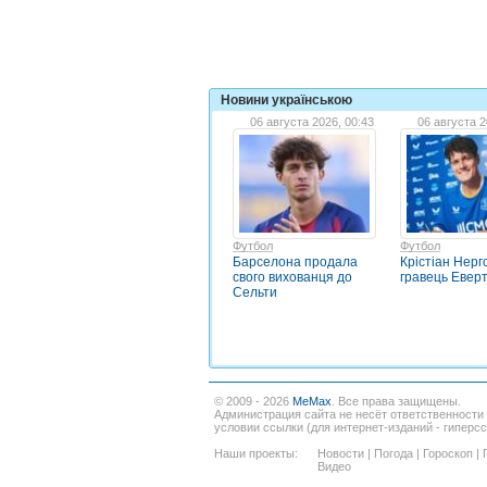
Новини українською
06 августа 2026, 00:43
06 августа 2
Футбол
Футбол
Барселона продала
Крістіан Нер
свого вихованця до
гравець Евер
Сельти
© 2009 - 2026
MeMax
. Все права защищены.
Администрация сайта не несёт ответственности
условии ссылки (для интернет-изданий - гиперс
Наши проекты:
Новости
|
Погода
|
Гороскоп
|
Видео