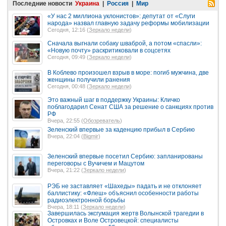
Последние новости
Украина
|
Россия
|
Мир
«У нас 2 миллиона уклонистов»: депутат от «Слуги
народа» назвал главную задачу реформы мобилизации
Сегодня, 12:16 (
Зеркало недели
)
Сначала выгнали собаку шваброй, а потом «спасли»:
«Новую почту» раскритиковали в соцсетях
Сегодня, 09:49 (
Зеркало недели
)
В Коблево произошел взрыв в море: погиб мужчина, две
женщины получили ранения
Сегодня, 00:48 (
Зеркало недели
)
Это важный шаг в поддержку Украины: Кличко
поблагодарил Сенат США за решение о санкциях против
РФ
Вчера, 22:55 (
Обозреватель
)
Зеленский впервые за каденцию прибыл в Сербию
Вчера, 22:04 (
Bigmir
)
Зеленский впервые посетил Сербию: запланированы
переговоры с Вучичем и Мацутом
Вчера, 21:22 (
Зеркало недели
)
РЭБ не заставляет «Шахеды» падать и не отклоняет
баллистику: «Флеш» объяснил особенности работы
радиоэлектронной борьбы
Вчера, 18:11 (
Зеркало недели
)
Завершилась эксгумация жертв Волынской трагедии в
Островках и Воле Островецкой: специалисты