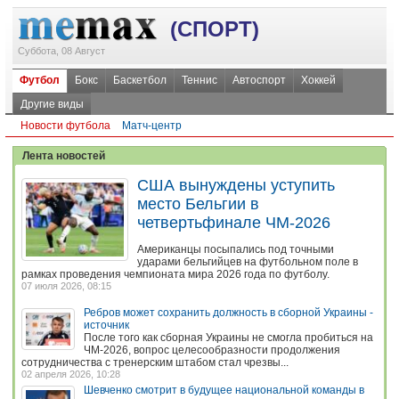
(СПОРТ)
Суббота, 08 Август
Футбол
Бокс
Баскетбол
Теннис
Автоспорт
Хоккей
Другие виды
Новости футбола
Матч-центр
Лента новостей
США вынуждены уступить
место Бельгии в
четвертьфинале ЧМ-2026
Американцы посыпались под точными
ударами бельгийцев на футбольном поле в
рамках проведения чемпионата мира 2026 года по футболу.
07 июля 2026, 08:15
Ребров может сохранить должность в сборной Украины -
источник
После того как сборная Украины не смогла пробиться на
ЧМ-2026, вопрос целесообразности продолжения
сотрудничества с тренерским штабом стал чрезвы...
02 апреля 2026, 10:28
Шевченко смотрит в будущее национальной команды в