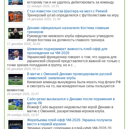
которому так и не удалось дебютировать за команду.
12 января 2026, 13:31
Стал известен состав Шахтера на матч с Риекой
Тренерский штаб определился с футболистами на игру.
18 декабря 2025, 21:49
Динамо официально назначило Костюка главным
тренером
Руководство киевского клуба официально утвердило
Игоря Костюка на должность главного тренера.
17 декабря 2025, 10:02
Шевченко подчеркивает важность плей-офф для
прохождения на ЧМ-2026
Украинский функционер говорит о том, что задача для
украинской сборной представляется важной не только с
точки зрения попадания в группу, но и с ...
06 декабря 2025, 00:10
В матче с Омонией Динамо провоцировали русской
символикой: заявление клуба
Киевская команда вынуждена была играть под флаги РФ
и смотреть на то, как конкурентные силы пользуются
моментом.
28 ноября 2025, 22:47
Сабо резко высказался о Динамо после поражения в
матче ЛК
Йожеф Сабо выразил недовольство игрой Динамо в
матче с Омонией, раскритиковав игроков клуба.
28 ноября 2025, 13:47
Жеребьевка плей-офф ЧМ-2026: Украина получила
место в первой корзине
Украина узнает соперника в плей-офф ЧМ-2026 20