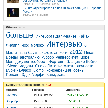
обнаружили останки 55 человек
Вчера, 17:18 (
Зеркало недели
)
Сибига отреагировал на новый пакет санкций ЕС против
России
Вчера, 16:46 (
Bigmir
)
Облако тегов
больше
Ингеборга Дапкунайте
Райан
Интервью
Филипп
нож
молоко
8
2012
Марта
шлагбаум
дискотека
йоги
Пикет
Бреды
австралию
курсор
университет
море
Мец
документооборот
Фортеця
Владимир Бойко
Siena
медузы
Спайк Ли
алкоголизм
личности
Буркина-Фасо
Combi
конференция
осень
Пенсия
Эдди Мерфи
Канадзава
Курс металлов на сегодня
НБУ
Металл
Покупка
Динамика
Золото
34 333 397,00
+380 417,00
Серебро
455 155,00
+59,00
Платина
24 299 771,00
+111 177,00