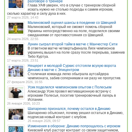
разговоре о тренере
Глава УАФ уверен, что в случае с тренером сборной
искать нужно не столько подходы к самим игрокам,
сколько характер и силу духа в них.
27 марта 2026, 14:43
Малиновский оценил шансы в поединке со Швецией
Малиновский, который не сможет помочь сборной
Украины непосредственно на поле, поделился своими
ожиданиями от противостояния со Швецией.
24 марта 2026, 22:55
Лунин сыграл второй тайм в матче с Манчестер Сити
В ответном матче четвертьфинала Лиги чемпионов
украинец вышел на поле сразу после перерыва, заменив
Тибо Куртуа.
17 марта 2026, 23:51
Нещерет и молодой Суркис отстояли всухую ворота
Динамо в матче с Эпицентром
Столичная команда легко обыграла аутсайдера
чемпионата, забив соперникам и ни разу не пропустив.
27 февраля 2026, 16:55
Усик поделился чемпионским опытом с Полесьем
Александр Усик провел мотивационную встречу с
игроками Полесья, посетив тренировочный лагерь в
Испании.
26 января 2026, 10:23
Шапаренко признался, почему остался в Динамо
Шапаренко объяснил, почему решил остаться в Динамо,
подписав новый контракт с клубом.
26 января 2026, 09:57
Изменения в обороне: Динамо попрощалось с игроком
Киевский клуб расторг контракт со своим защитником,