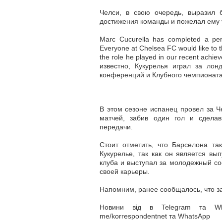
Челси, в свою очередь, выразил б
достижения команды и пожелал ему 
Marc Cucurella has completed a per
Everyone at Chelsea FC would like to th
the role he played in our recent ach
известно, Кукурелья играл за лон
конференций и Клубного чемпионата
В этом сезоне испанец провел за Ч
матчей, забив один гол и сделав
передачи.
Стоит отметить, что Барселона та
Кукурелье, так как он является вы
клуба и выступал за молодежный со
своей карьеры.
Напомним, ранее сообщалось, что з
Новини від в Telegram та What
me/korrespondentnet та WhatsApp