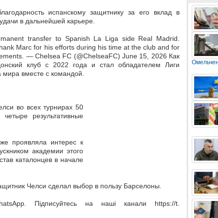
лагодарность испанскому защитнику за его вклад в
удачи в дальнейшей карьере.
manent transfer to Spanish La Liga side Real Madrid.
ank Marc for his efforts during his time at the club and for
ievements. — Chelsea FC (@ChelseaFC) June 15, 2026 Как
Омельче
донский клуб с 2022 года и стал обладателем Лиги
 мира вместе с командой.
елси во всех турнирах 50
 четыре результативные
кже проявляла интерес к
пускником академии этого
став каталонцев в начале
ащитник Челси сделал выбор в пользу Барселоны.
sApp. Підписуйтесь на наші канали https://t.