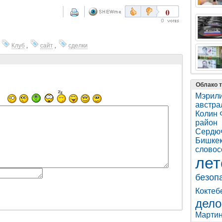
0
0
,
Клуб
,
сайт
,
сделки
Облако т
Мэрили
австра
Колин 
район
Сердю
Бишке
словос
ле
безоп
Коктеб
дело
Марти