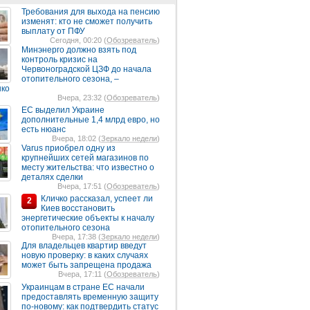
Требования для выхода на пенсию
изменят: кто не сможет получить
выплату от ПФУ
Сегодня, 00:20 (
Обозреватель
)
Минэнерго должно взять под
контроль кризис на
Червоноградской ЦЗФ до начала
отопительного сезона, –
нко
Вчера, 23:32 (
Обозреватель
)
ЕС выделил Украине
дополнительные 1,4 млрд евро, но
есть нюанс
Вчера, 18:02 (
Зеркало недели
)
Varus приобрел одну из
крупнейших сетей магазинов по
месту жительства: что известно о
деталях сделки
Вчера, 17:51 (
Обозреватель
)
Кличко рассказал, успеет ли
2
Киев восстановить
энергетические объекты к началу
отопительного сезона
Вчера, 17:38 (
Зеркало недели
)
Для владельцев квартир введут
новую проверку: в каких случаях
может быть запрещена продажа
Вчера, 17:11 (
Обозреватель
)
Украинцам в стране ЕС начали
предоставлять временную защиту
по-новому: как подтвердить статус