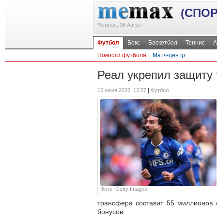
(СПОР
Четверг, 06 Август
Футбол
Бокс
Баскетбол
Теннис
А
Новости футбола
Матч-центр
Реал укрепил защиту
|
15 июня 2026, 12:57
Футбол
Фото: Getty Images
трансфера составит 55 миллионов 
бонусов.