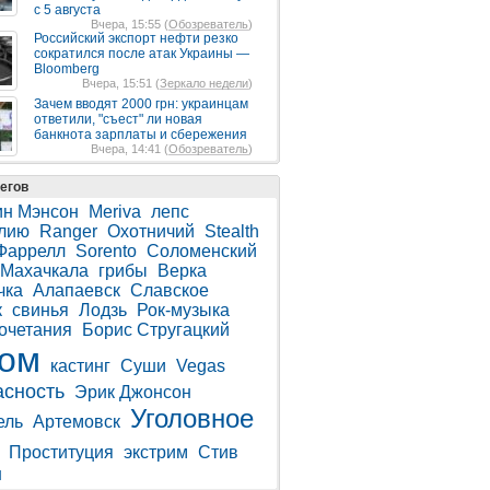
с 5 августа
Вчера, 15:55 (
Обозреватель
)
Российский экспорт нефти резко
сократился после атак Украины —
Bloomberg
Вчера, 15:51 (
Зеркало недели
)
Зачем вводят 2000 грн: украинцам
ответили, "съест" ли новая
банкнота зарплаты и сбережения
Вчера, 14:41 (
Обозреватель
)
егов
н Мэнсон
Meriva
лепс
лию
Ranger
Охотничий
Stealth
Фаррелл
Sorento
Соломенский
Махачкала
грибы
Верка
чка
Алапаевск
Славское
к
свинья
Лодзь
Рок-музыка
очетания
Борис Стругацкий
том
кастинг
Суши
Vegas
асность
Эрик Джонсон
Уголовное
ель
Артемовск
Проституция
экстрим
Стив
н