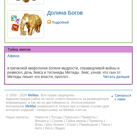
Долина Богов
Подробней
Тайна имени
Афина
в греческой мифологии богиня мудрости, справедливой войны и
ремесел, дочь Зевса и титаниды Метиды. Зевс, узнав, что сын от
Метиды лишит его власти, проглот...
Читать дальше
© 2009 - 2026
MeMax
. Все права защищены.
Связаться
Администрация сайта не несёт ответственности за размещённую
с нами
информацию, а так же ее достоверность. Использование
материалов
MeMax
разрешается только при условии ссылки (для
интернет-изданий - гиперссылки) на MeMax.com.ua.
Наши проекты:
Новости
|
Погода
|
Гороскоп
|
Приметы
|
Финансы
|
Сонник
|
Тайна имени
|
Приметы
|
Игры
|
Шоу-бизнес
|
Спорт
|
Переводчик
|
Такси
|
Авто
|
Фото
|
Видео