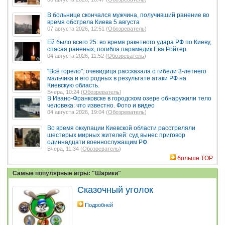
В больнице скончался мужчина, получивший ранение во
время обстрела Киева 5 августа
07 августа 2026, 12:51 (
Обозреватель
)
Ей было всего 25: во время ракетного удара РФ по Киеву,
спасая раненых, погибла парамедик Ева Ройтер.
04 августа 2026, 11:52 (
Обозреватель
)
"Всё горело": очевидица рассказала о гибели 3-летнего
мальчика и его родных в результате атаки РФ на
Киевскую область.
Вчера, 10:24 (
Обозреватель
)
В Ивано-Франковске в городском озере обнаружили тело
человека: что известно. Фото и видео
04 августа 2026, 19:04 (
Обозреватель
)
Во время оккупации Киевской области расстреляли
шестерых мирных жителей: суд вынес приговор
одиннадцати военнослужащим РФ.
Вчера, 11:34 (
Обозреватель
)
больше TOP
Самые популярные игры: "Шарики"
Сказочный уголок
Подробней