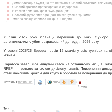
Демобилизация будет, но это не точно: Сырский объяснил, с чем могут
Сырский признал противоречия с Федоровым
В России признали факт "бусификации"
Польский футболист официально вернулся в "Динамо"
Умерла звезда сериала Альф Энн Шедин
У січні 2025 року іспанець перейшов до Боки Жуніорс. 
аргентинським клубом розрахований до грудня 2026 року.
У сезоні-2025/26 Еррера провів 12 матчів у всіх турнірах та 
м’ячем.
Сарагоса завершила минулий сезон на останньому місці в Сегун
RFEF — третього за силою дивізіону Іспанії. Повернення досві
стати важливим кроком для клубу в боротьбі за повернення до пр
0
Источник:
football.ua
0
Теги: