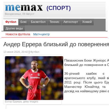
(СПОРТ)
Воскресенье, 09 Август
Футбол
Бокс
Баскетбол
Теннис
Автоспорт
Хоккей
Другие виды
Новости футбола
Матч-центр
Андер Еррера близький до повернення
|
13 июня 2026, 20:42
Футбол
Півзахисник Боки Жуніорс 
близький до повернення в С
36-річний хавбек є 
арагонського клубу, який 
2011 році. Після цього Ер
Манчестер Юнайтед та 
досвід на найвищому рівні 
Ектор Еррера, getty images