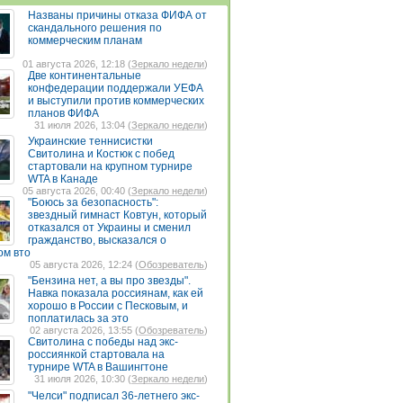
Названы причины отказа ФИФА от
скандального решения по
коммерческим планам
01 августа 2026, 12:18 (
Зеркало недели
)
Две континентальные
конфедерации поддержали УЕФА
и выступили против коммерческих
планов ФИФА
31 июля 2026, 13:04 (
Зеркало недели
)
Украинские теннисистки
Свитолина и Костюк с побед
стартовали на крупном турнире
WTA в Канаде
05 августа 2026, 00:40 (
Зеркало недели
)
"Боюсь за безопасность":
звездный гимнаст Ковтун, который
отказался от Украины и сменил
гражданство, высказался о
ом вто
05 августа 2026, 12:24 (
Обозреватель
)
"Бензина нет, а вы про звезды".
Навка показала россиянам, как ей
хорошо в России с Песковым, и
поплатилась за это
02 августа 2026, 13:55 (
Обозреватель
)
Свитолина с победы над экс-
россиянкой стартовала на
турнире WTA в Вашингтоне
31 июля 2026, 10:30 (
Зеркало недели
)
"Челси" подписал 36-летнего экс-