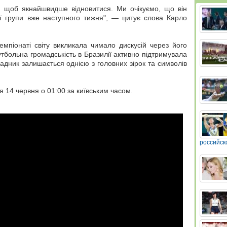
 щоб якнайшвидше відновитися. Ми очікуємо, що він
ї групи вже наступного тижня", — цитує слова Карло
мпіонаті світу викликала чимало дискусій через його
тбольна громадськість в Бразилії активно підтримувала
дник залишається однією з головних зірок та символів
я 14 червня о 01:00 за київським часом.
российск