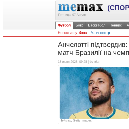
(СПОР
Пятница, 07 Август
Футбол
Бокс
Баскетбол
Теннис
А
Новости футбола
Матч-центр
Анчелотті підтвердив
матч Бразилії на чемп
|
13 июня 2026, 09:28
Футбол
Неймар, Getty Images