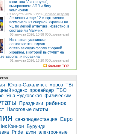
капитана "Ливерпуля",
выигравшего АПЛ и Лигу
чемпионов
03 августа 2026, 21:29 (
Зеркало недели
)
Левченко и еще 12 спортсменов
исключили из сборной Украины на
ЧЕ по легкой атлетике. Известно, в
составе ли Магучих
03 августа 2026, 10:58 (
Обозреватель
)
Известная украинская
легкоатлетка надела
обтягивающую форму сборной
Украины, в которой выступит на
те Европы, и поразила
01 августа 2026, 13:20 (
Обозреватель
)
больше TOP
егов
ая
Южно-Сахалинск
мороз
TBi
ный кодекс
провайдер
ТБО
ро
Яна Рудковская
физическим
утаты
ребенок
Праздники
ст
Налоговые льготы
мия
Евро
санэпидемстанция
Ник Кэннон
Бурунди
евка
Pride
духи
электронные