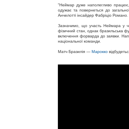
"Неймар дуже наполегливо працює,
одужає та повернеться до загально
Анчелотті інсайдер Фабріціо Романо.
Зазначимо, що участь Неймара у че
фізичний стан, однак бразильська фу
включення форварда до заявки. Напа
національної команди.
Матч Бразилія —
Марокко
відбудетьс