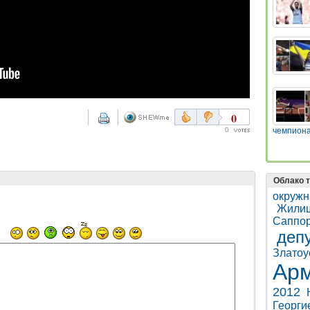
0
0
чемпиона
Облако т
окружн
Жилищ
Саппо
деп
Златоу
Ар
2012
Георги