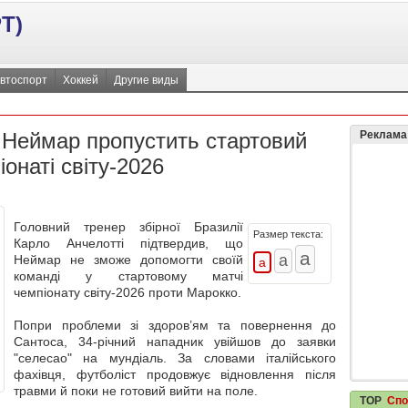
Т)
втоспорт
Хоккей
Другие виды
: Неймар пропустить стартовий
Реклама
іонаті світу-2026
Головний тренер збірної Бразилії
Размер текста:
Карло Анчелотті підтвердив, що
Неймар не зможе допомогти своїй
команді у стартовому матчі
чемпіонату світу-2026 проти Марокко.
Попри проблеми зі здоров’ям та повернення до
Сантоса, 34-річний нападник увійшов до заявки
"селесао" на мундіаль. За словами італійського
фахівця, футболіст продовжує відновлення після
травми й поки не готовий вийти на поле.
TOP
Спо