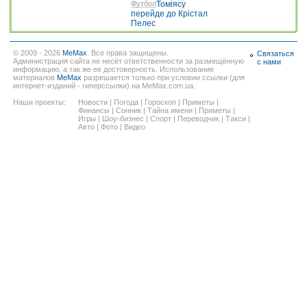
Футбол
Томіясу
перейде до Крістал
Пелес
© 2009 - 2026
MeMax
. Все права защищены.
Связаться
Администрация сайта не несёт ответственности за размещённую
с нами
информацию, а так же ее достоверность. Использование
материалов
MeMax
разрешается только при условии ссылки (для
интернет-изданий - гиперссылки) на MeMax.com.ua.
Наши проекты:
Новости
|
Погода
|
Гороскоп
|
Приметы
|
Финансы
|
Сонник
|
Тайна имени
|
Приметы
|
Игры
|
Шоу-бизнес
|
Спорт
|
Переводчик
|
Такси
|
Авто
|
Фото
|
Видео