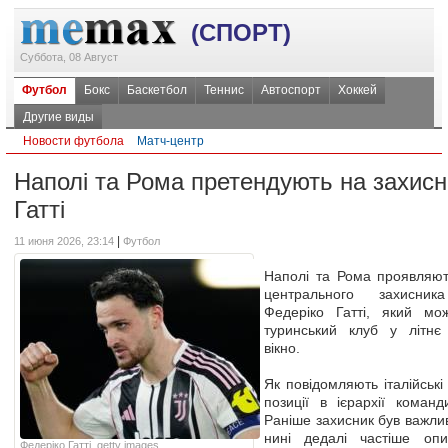
(СПОРТ)
Суббота, 08 Август
Футбол
Бокс
Баскетбол
Теннис
Автоспорт
Хоккей
Другие виды
Новости футбола
Матч-центр
Наполі та Рома претендують на захис
Гатті
|
11 июня 2026, 23:14
Футбол
Наполі та Рома проявляют
центрального захисник
Федеріко Гатті, який мо
туринський клуб у літнє
вікно.
Як повідомляють італійські 
позиції в ієрархії команд
Раніше захисник був важли
нині дедалі частіше опи
Федеріко Гатті, getty images