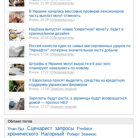
Вчера, 21:38 (
Обозреватель
)
В Украине начались массовые проверки пенсионеров:
часть выплат могут отменить
Вчера, 20:29 (
Обозреватель
)
Нацбанк выпустит новую "секретную" монету: будет в
оригинальном дизайне
Вчера, 20:05 (
Обозреватель
)
Россия нанесла один из самых массированных ударов по
"Укрнафте": потеряна значительная часть добычи
Вчера, 17:56 (
Обозреватель
)
Штрафы в Украине могут вырасти в 6 раз: кого
планируют наказывать по-новому
Вчера, 17:22 (
Обозреватель
)
У Евросоюза просят выделить средства на кредитную
поддержку украинских фермеров
Вчера, 17:18 (
Зеркало недели
)
Зарплаты будут расти, а украинцы будут возвращаться
домой — прогноз НБУ
Вчера, 17:17 (
Зеркало недели
)
Облако тегов
Сценарист
запросы
Улан-Удэ
Predator
хронического
Нагорный
Роберт Земекис