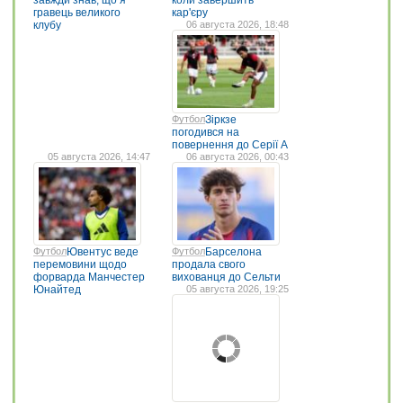
завжди знав, що я
коли завершить
гравець великого
кар'єру
клубу
06 августа 2026, 18:48
Футбол
Зіркзе
погодився на
повернення до Серії А
05 августа 2026, 14:47
06 августа 2026, 00:43
Футбол
Ювентус веде
Футбол
Барселона
перемовини щодо
продала свого
форварда Манчестер
вихованця до Сельти
Юнайтед
05 августа 2026, 19:25