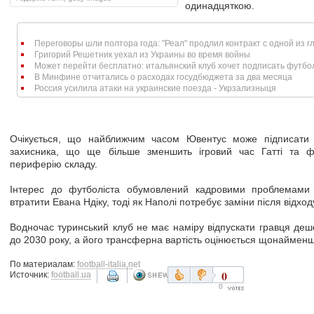
одинадцяткою.
Переговоры шли полтора года: "Реал" продлил контракт с одной из гл
Григорий Решетник уехал из Украины во время войны
Может перейти бесплатно: итальянский клуб хочет подписать футбол
В Минфине отчитались о расходах госудбюджета за два месяца
Россия усилила атаки на украинские поезда - Укрзализныця
Очікується, що найближчим часом Ювентус може підписати
захисника, що ще більше зменшить ігровий час Гатті та ф
периферію складу.
Інтерес до футболіста обумовлений кадровими проблемами
втратити Евана Ндіку, тоді як Наполі потребує заміни після відхо
Водночас туринський клуб не має наміру відпускати гравця деше
до 2030 року, а його трансферна вартість оцінюється щонайменше
По материалам:
football-italia.net
0
Источник:
football.ua
0