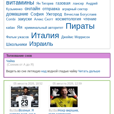
витамины
газовая
Ян Тигорев
лансер
Андрей
онлайн
отправка
Кузьменко
аграрный сектор
домашние
София
Ужгород
Вячеслав Богуслаев
закуски
косметология
чтение
Combi
Алекс Скотт
Пираты
Яя
кабан
криминальный авторитет
Италия
Фильм ужасов
Джеймс Моррисон
Израиль
Школьники
Толкование снов
Чайка
(Сонник от А до Я)
Видеть во сне летящую
над
водной гладью чайку
Читать дальше
05 августа 2026, 18:52
05 августа 2026, 12:59
Футбол
Возінья: Я
Футбол
Ноєр вирішив,