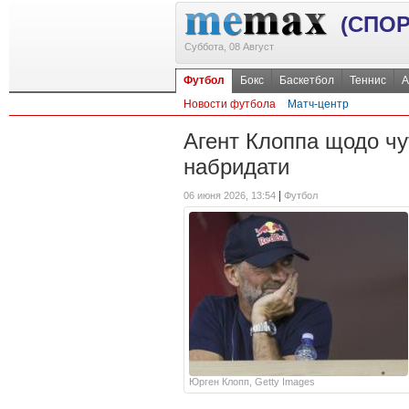
(СПОР
Суббота, 08 Август
Футбол
Бокс
Баскетбол
Теннис
А
Новости футбола
Матч-центр
Агент Клоппа щодо чу
набридати
|
06 июня 2026, 13:54
Футбол
Юрген Клопп, Getty Images