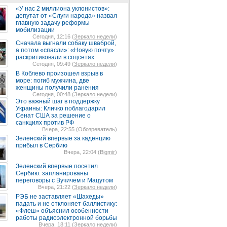
«У нас 2 миллиона уклонистов»:
депутат от «Слуги народа» назвал
главную задачу реформы
мобилизации
Сегодня, 12:16 (
Зеркало недели
)
Сначала выгнали собаку шваброй,
а потом «спасли»: «Новую почту»
раскритиковали в соцсетях
Сегодня, 09:49 (
Зеркало недели
)
В Коблево произошел взрыв в
море: погиб мужчина, две
женщины получили ранения
Сегодня, 00:48 (
Зеркало недели
)
Это важный шаг в поддержку
Украины: Кличко поблагодарил
Сенат США за решение о
санкциях против РФ
Вчера, 22:55 (
Обозреватель
)
Зеленский впервые за каденцию
прибыл в Сербию
Вчера, 22:04 (
Bigmir
)
Зеленский впервые посетил
Сербию: запланированы
переговоры с Вучичем и Мацутом
Вчера, 21:22 (
Зеркало недели
)
РЭБ не заставляет «Шахеды»
падать и не отклоняет баллистику:
«Флеш» объяснил особенности
работы радиоэлектронной борьбы
Вчера, 18:11 (
Зеркало недели
)