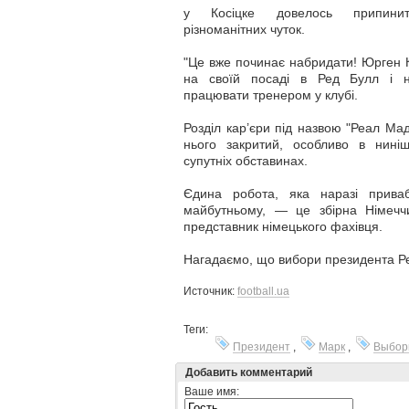
у Косіцке довелось припини
різноманітних чуток.
"Це вже починає набридати! Юрген
на своїй посаді в Ред Булл і н
працювати тренером у клубі.
Розділ кар’єри під назвою "Реал Ма
нього закритий, особливо в ниніш
супутніх обставинах.
Єдина робота, яка наразі прива
майбутньому, — це збірна Німечч
представник німецького фахівця.
Нагадаємо, що вибори президента Ре
Источник:
football.ua
Теги:
Президент
,
Марк
,
Выбо
Добавить комментарий
Ваше имя: