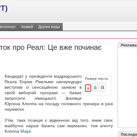
Т)
втоспорт
Хоккей
Другие виды
ток про Реал: Це вже починає
Реклама
Кандидат у президенти мадридського
Размер текста:
Реала Енріке Рікельме напередодні
виступив із сенсаційною заявою в
своїй виборчій програмі — бажає
запросити німецького фахівця
Юргена Клоппа на посаду головного тренера в разі
перемоги.
Утім, така позиція є відмінною від того, яким своє
майбутнє наразі бачить сам керманич, тож агенту
Клоппа
Марк
Последн