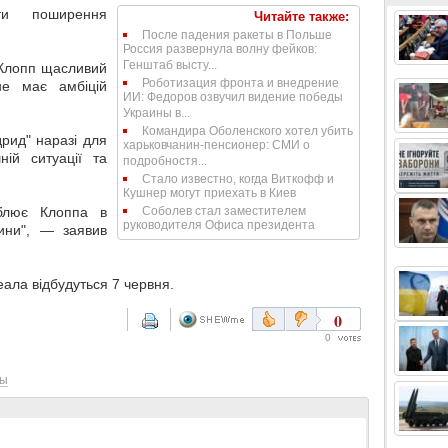
ти поширення
Читайте также:
После падения ракеты в Польше
Россия развернула волну фейков:
Генштаб высту...
 Клопп щасливий
Роботизация фронта и внедрение
е має амбіцій
ИИ: Федоров озвучил видение победы
Украины в...
Командира Оболенского хотел убить
дрид" наразі для
харьковчанин-пенсионер: СМИ о
ній ситуації та
подробностя...
Стало известно, когда Виткофф и
Кушнер могут приехать в Киев
блює Клоппа в
Соболев стал заместителем
руководителя Офиса президента
ини", — заявив
ала відбудуться 7 червня.
0
0
ры