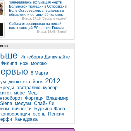
Завершилась эксгумация жертв
Волынской трагедии в Островках и
Воле Островецкой: специалисты
обнаружили останки 55 человек
Вчера, 17:18 (
Зеркало недели
)
Сибига отреагировал на новый
пакет санкций ЕС против России
Вчера, 16:46 (
Bigmir
)
егов
льше
Ингеборга Дапкунайте
 Филипп
нож
молоко
тервью
8 Марта
2012
аум
дискотека
йоги
Бреды
австралию
курсор
ситет
море
Мец
нтооборот
Фортеця
Владимир
Siena
медузы
Спайк Ли
лизм
личности
Буркина-Фасо
конференция
осень
Пенсия
Мерфи
Канадзава