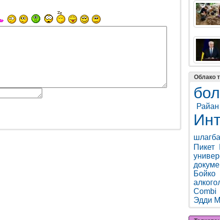
Облако т
бо
Райан
Ин
шлагб
Пикет
универ
докуме
Бойко
алкого
Combi
Эдди 