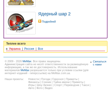
Ядерный шар 2
Подробней
Теплее всего
в
Украина
|
Россия
|
Все
© 2009 - 2026
MeMax
. Все права защищены.
Связаться
Администрация сайта не несёт ответственности за размещённую
с нами
информацию, а так же ее достоверность. Использование
материалов
MeMax
разрешается только при условии ссылки (для
интернет-изданий - гиперссылки) на MeMax.com.ua.
Наши проекты:
Новости
|
Погода
|
Гороскоп
|
Приметы
|
Финансы
|
Сонник
|
Тайна имени
|
Приметы
|
Игры
|
Шоу-бизнес
|
Спорт
|
Переводчик
|
Такси
|
Авто
|
Фото
|
Видео