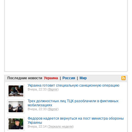
Последние новости
Украина
|
Россия
|
Мир
Украина готовит специальную санкционную операцию
Вчера, 22:33 (
Bigmir
)
Трех должностных лиц ТЦК разоблачили в фиктивных
мобилизациях
Вчера, 22:33 (
Bigmir
)
Федоров надеется вернуться на пост министра обороны
Украины
Вчера, 22:14 (
Зеркало недели
)