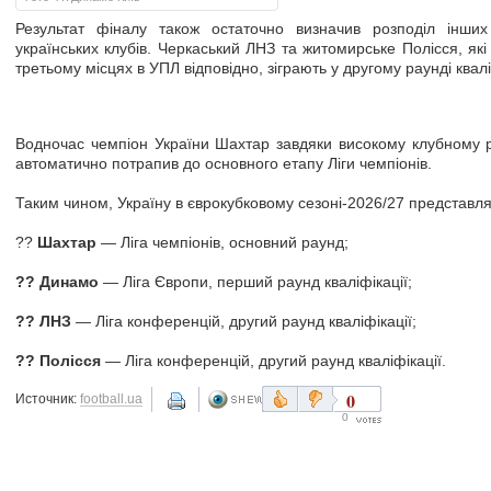
Результат фіналу також остаточно визначив розподіл інших
українських клубів. Черкаський ЛНЗ та житомирське Полісся, як
третьому місцях в УПЛ відповідно, зіграють у другому раунді квалі
Водночас чемпіон України Шахтар завдяки високому клубному 
автоматично потрапив до основного етапу Ліги чемпіонів.
Таким чином, Україну в єврокубковому сезоні-2026/27 представля
??
Шахтар
— Ліга чемпіонів, основний раунд;
?? Динамо
— Ліга Європи, перший раунд кваліфікації;
?? ЛНЗ
— Ліга конференцій, другий раунд кваліфікації;
?? Полісся
— Ліга конференцій, другий раунд кваліфікації.
0
Источник:
football.ua
0