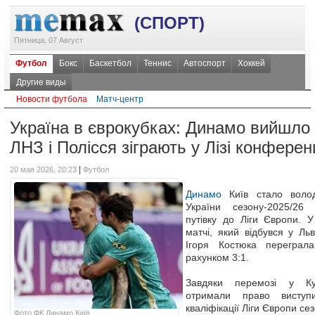
(СПОРТ)
Пятница, 07 Август
Футбол
Бокс
Баскетбол
Теннис
Автоспорт
Хоккей
Другие виды
Новости футбола
Матч-центр
Україна в єврокубках: Динамо вийшло 
ЛНЗ і Полісся зіграють у Лізі конферен
|
20 мая 2026, 20:23
Футбол
Динамо
Київ стало воло
України сезону-2025/26
путівку до Ліги Європи. 
матчі, який відбувся у Ль
Ігоря Костюка переграла
рахунком 3:1.
Завдяки перемозі у Куб
отримали право висту
кваліфікації Ліги Європи се
Фото ФК Динамо Київ