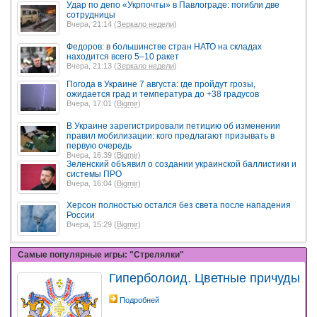
Удар по депо «Укрпочты» в Павлограде: погибли две
сотрудницы
Вчера, 21:14 (
Зеркало недели
)
Федоров: в большинстве стран НАТО на складах
находится всего 5–10 ракет
Вчера, 21:13 (
Зеркало недели
)
Погода в Украине 7 августа: где пройдут грозы,
ожидается град и температура до +38 градусов
Вчера, 17:01 (
Bigmir
)
В Украине зарегистрировали петицию об изменении
правил мобилизации: кого предлагают призывать в
первую очередь
Вчера, 16:39 (
Bigmir
)
Зеленский объявил о создании украинской баллистики и
системы ПРО
Вчера, 16:04 (
Bigmir
)
Херсон полностью остался без света после нападения
России
Вчера, 15:29 (
Bigmir
)
Самые популярные игры: "Стрелялки"
Гиперболоид. Цветные причуды
Подробней