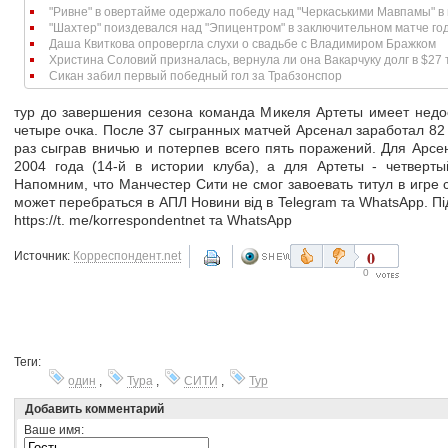
"Ривне" в овертайме одержало победу над "Черкаськими Мавпамы" в 
"Шахтер" поиздевался над "Эпицентром" в заключительном матче го
Даша Квиткова опровергла слухи о свадьбе с Владимиром Бражком
Христина Соловий призналась, вернула ли она Вакарчуку долг в $27
Сикан забил первый победный гол за Трабзонспор
тур до завершения сезона команда Микеля Артеты имеет нед
четыре очка. После 37 сыгранных матчей Арсенал заработал 82 о
раз сыграв вничью и потерпев всего пять поражений. Для Арсе
2004 года (14-й в истории клуба), а для Артеты - четверт
Напомним, что Манчестер Сити не смог завоевать титул в игре
может перебраться в АПЛ Новини від в Telegram та WhatsApp. Пі
https://t. me/korrespondentnet та WhatsApp
0
Источник:
Корреспондент.net
0
Теги:
один
,
Тура
,
СИТИ
,
Тур
Добавить комментарий
Ваше имя: