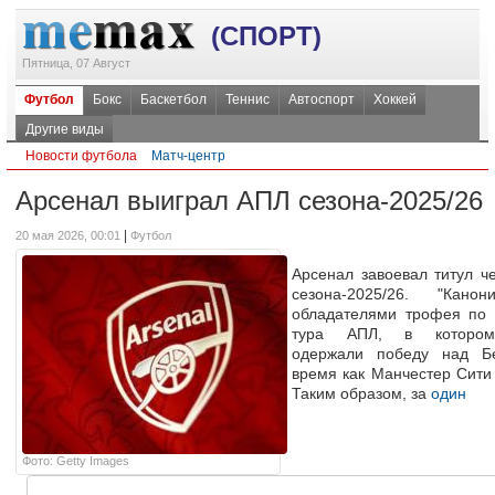
(СПОРТ)
Пятница, 07 Август
Футбол
Бокс
Баскетбол
Теннис
Автоспорт
Хоккей
Другие виды
Новости футбола
Матч-центр
Арсенал выиграл АПЛ сезона-2025/26
|
20 мая 2026, 00:01
Футбол
Арсенал завоевал титул 
сезона-2025/26. "Кано
обладателями трофея по 
тура АПЛ, в котором
одержали победу над Б
время как Манчестер Сити 
Таким образом, за
один
Фото: Getty Images