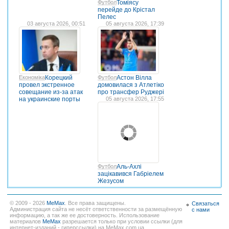
Футбол
Томіясу
перейде до Крістал
Пелес
03 августа 2026, 00:51
05 августа 2026, 17:39
Економіка
Корецкий
Футбол
Астон Вілла
провел экстренное
домовилася з Атлетіко
совещание из-за атак
про трансфер Руджері
на украинские порты
05 августа 2026, 17:55
Футбол
Аль-Ахлі
зацікавився Габріелем
Жезусом
© 2009 - 2026
MeMax
. Все права защищены.
Связаться
Администрация сайта не несёт ответственности за размещённую
с нами
информацию, а так же ее достоверность. Использование
материалов
MeMax
разрешается только при условии ссылки (для
интернет-изданий - гиперссылки) на MeMax.com.ua.