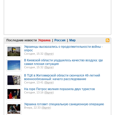
Последние новости
Украина
|
Россия
|
Мир
Украинцы высказались о продолжительности войны -
опрос
Сегодня, 15:32 (
Bigmir
)
В Киевской области ухудшилось качество воздуха: где
самая плохая ситуация
Сегодня, 15:32 (
Bigmir
)
В ТЦК в Житомирской области скончался 46-летний
военнообязанный: начато расследование
Сегодня, 13:41 (
Bigmir
)
На горе Петрос молния поразила двух туристов
Сегодня, 13:16 (
Bigmir
)
Украина готовит специальную санкционную операцию
Вчера, 22:33 (
Bigmir
)