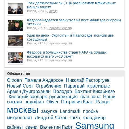
Трех должностных лиц ТЦК разоблачили в фиктивных
мобилизациях
Вчера, 22:33 (
Bigmir
)
Федоров надеется вернуться на пост министра обороны
Украины
Вчера, 22:14 (
Зеркало недели
)
Удар по депо «Укрпочты» в Павлограде: погибли две
сотрудницы
Вчера, 21:14 (
Зеркало недели
)
Федоров: в большинстве стран НАТО на складах
находится всего 5–10 ракет
Вчера, 21:13 (
Зеркало недели
)
Облако тегов
Citroen
Памела Андерсон
Николай Расторгуев
красивые
Новый Свет
Ограбление
Парагвай
Армен Джигарханян
Володар
Вахтанг Кикабидзе
Киевский зоопарк
русификация
фан-зона
Наши
соседи
педофил
Oliver
Патрисия Каас
Ranger
москвы
закупка
Landmark
пробка
митрополит
Линдсей Лохан
Ibiza
голодомор
Samsung
кабины
свечи
Валентин Гафт