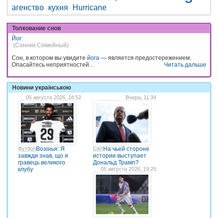
агенство
кухня
Hurricane
Толкование снов
Йог
(Сонник Семейный)
Сон, в котором вы увидите
йога
— является предостережением.
Опасайтесь неприятностей...
Читать дальше
Новини українською
05 августа 2026, 18:52
Вчера, 11:34
Футбол
Возінья: Я
Світ
На чьей стороне
завжди знав, що я
истории выступает
гравець великого
Дональд Трамп?
клубу
05 августа 2026, 19:25