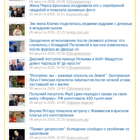
06 августа 2026, 03:36 (
Обозреватель
)
Жена Пирса Броснана поздравила его с серебряной
свадьбой и показала архивные фото
05 августа 2026, 22:21 (
ivona.com.ua
)
Экс-жена Кличко поделилась редкими кадрами с дочерью
и младшим сыном
05 августа 2026, 22:21 (
ivona.com.ua
)
Загадочное исчезновение после громкого успеха: что
случилось с Клавдией Петровной и как она изменилась
после фурора во Дворце сп
04 августа 2026, 03:35 (
Обозреватель
)
Дерзкий поступок принца Уильяма и Кейт Миддлтон
довел Чарльза III "до ярости"
05 августа 2026, 04:09 (
Обозреватель
)
"Россияне, вы – раковая опухоль на Земле". Заплаканая
Лиза Глинская прокляла оккупантов после ночной атаки,
заставшей ее с мален
05 августа 2026, 10:44 (
Обозреватель
)
Польский писатель Якуб Цвек передаст права на свою
книгу «Жоржу»: РФ уничтожила 400 тысяч книг
05 августа 2026, 13:46 (
Зеркало недели
)
Внучка Ротару показала встречу с Жакмюсом в красном
платье его изготовления
06 августа 2026, 22:20 (
ivona.com.ua
)
"Привет депрессия": Коляденко сообщил о проблеме со
здоровьем
04 августа 2026, 22:50 (
ivona.com.ua
)