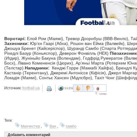
Воротарі:
Елой Ром (Маямі), Тревор Доорнбуш (ВВВ-Венло), Тай
Захисники:
Юр’єн Гаарі (Абха), Рошон ван Ейма (Валвейк), Шер
Джошуа Бренет (Кайсеріспор), Шуранді Самбо (Спарта Роттерда
Ріхедлі Базур (Коньяспор), Деверон Фонвілль (НЕК)
Півзахисник
(Игдир), Жуніньйо Бакуна (Волендам), Годфрід Румератое (Валвей
Босх), Лівано Комененсія (Цюрих), Ар’яньї Марта (Ротерхем Юнай
(Телстар)
Нападники:
Кенджі Горре (Маккабі Хайфа), Брендлі К
Кастанір (Теренггану), Джеремі Антоніссе (Кіфісія), Джерл Марга
Локадія (Маямі), Сонтьє Хансен (Мідлсбро), Тахіт Чонг (Шеффіл
0
Источник:
football.ua
0
Теги:
Манчестер
,
Ван
,
самбо
Добавить комментарий