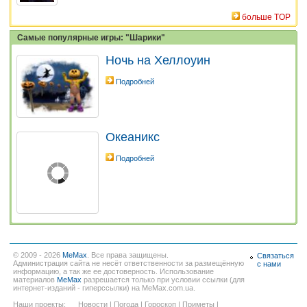
больше TOP
Самые популярные игры: "Шарики"
Ночь на Хеллоуин
Подробней
Океаникс
Подробней
© 2009 - 2026
MeMax
. Все права защищены.
Связаться
Администрация сайта не несёт ответственности за размещённую
с нами
информацию, а так же ее достоверность. Использование
материалов
MeMax
разрешается только при условии ссылки (для
интернет-изданий - гиперссылки) на MeMax.com.ua.
Наши проекты:
Новости
|
Погода
|
Гороскоп
|
Приметы
|