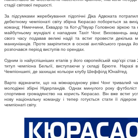
стадії світової першості.
За підсумками жеребкування підопічні Діка Адвоката потрапи
дебютному чемпіонаті світу збірна Кюрасао побореться за вих
команд: Німеччини, Еквадор та Кот-д?Івуар Головною зіркою та 
майбутньому мундіалі є нападник Тахіт Чонг. Вихованець ака
свого часу подавав великі надії та встиг провести декілька 
манкуніанців. Проте закріпитися в основі англійського гранда й
розпочався період виступів по орендах.
Одним із найуспішніших етапів у його європейській кар'єрі став 
титул чемпіона Бельгії, виступаючи у складі Брюгге. Наразі в
Чемпіоншипі, де захищає кольори клубу Шеффілд Юнайтед.
Варто відзначити, що на міжнародному рівні Чонг тривалий ча
молодіжні збірні Нідерландів. Однак минулого року футболіст
спортивне громадянство на користь Кюрасао. Він вже встиг ус
нову національну команду і тепер готується стати її лідеро
чемпіонаті світу.