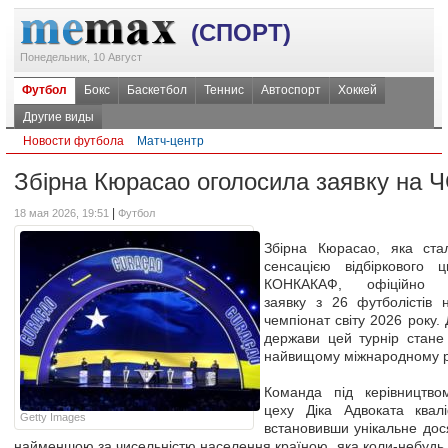
(СПОРТ)
Понедельник, 10 Август
Футбол
Бокс
Баскетбол
Теннис
Автоспорт
Хоккей
Другие виды
Новости футбола
Матч-центр
Збірна Кюрасао оголосила заявку на 
|
18 мая 2026, 19:51
Футбол
Збірна Кюрасао, яка ста
сенсацією відбіркового 
КОНКАКАФ, офіційно п
заявку з 26 футболістів 
чемпіонат світу 2026 року. 
держави цей турнір стан
найвищому міжнародному рі
Команда під керівництво
цеху Діка Адвоката квалі
Getty Images
встановивши унікальне до
найменшою за чисельністю населення країною, яка коли-небудь