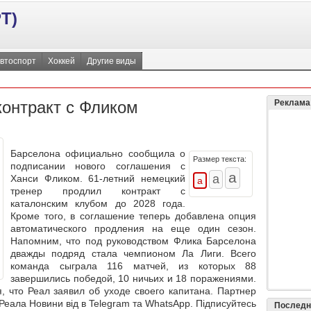
Т)
втоспорт
Хоккей
Другие виды
контракт с Фликом
Реклама
Барселона официально сообщила о
Размер текста:
подписании нового соглашения с
Ханси Фликом. 61-летний немецкий
тренер продлил контракт с
каталонским клубом до 2028 года.
Кроме того, в соглашение теперь добавлена опция
автоматического продления на еще один сезон.
Напомним, что под руководством Флика Барселона
дважды подряд стала чемпионом Ла Лиги. Всего
команда сыграла 116 матчей, из которых 88
завершились победой, 10 ничьих и 18 поражениями.
 что Реал заявил об уходе своего капитана. Партнер
ала Новини від в Telegram та WhatsApp. Підписуйтесь
Последн