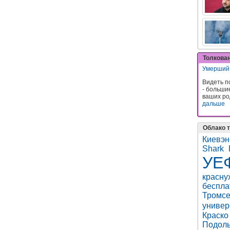
Толкова
Умерший
Видеть п
- больши
ваших ро
дальше
Облако т
Киевэн
Shark
УЕ
красну
беспла
Тромс
универ
Краско
Подоль