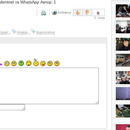
ndentnet та WhatsApp Автор: 1
0
0
тракт
,
Новое
,
Барселона