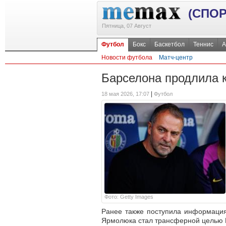
(СПОР
Пятница, 07 Август
Футбол
Бокс
Баскетбол
Теннис
А
Новости футбола
Матч-центр
Барселона продлила 
|
18 мая 2026, 17:07
Футбол
Фото: Getty Images
Ранее также поступила информация,
Ярмолюка стал трансферной целью Ре