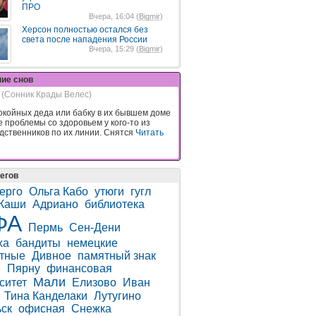
ПРО
Вчера, 16:04 (
Bigmir
)
Херсон полностью остался без
света после нападения России
Вчера, 15:29 (
Bigmir
)
ние снов
(Сонник Крады Велес)
окойных деда или бабку в их бывшем доме
е проблемы со здоровьем у кого-то из
дственников по их линии. Снятся
Читать
егов
ерго
Ольга Кабо
утюги
гугл
Каши
Адриано
библиотека
ФА
Пермь
Сен-Дени
ха
бандиты
немецкие
тные
Дивное
памятный знак
е
Пярну
финансовая
Мали
ситет
Елизово
Иван
Тина Канделаки
Лутугино
ск
офисная
Снежка