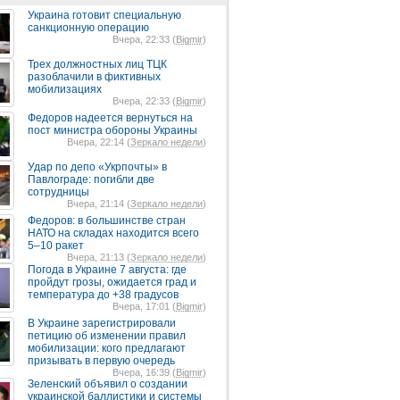
Украина готовит специальную
санкционную операцию
Вчера, 22:33 (
Bigmir
)
Трех должностных лиц ТЦК
разоблачили в фиктивных
мобилизациях
Вчера, 22:33 (
Bigmir
)
Федоров надеется вернуться на
пост министра обороны Украины
Вчера, 22:14 (
Зеркало недели
)
Удар по депо «Укрпочты» в
Павлограде: погибли две
сотрудницы
Вчера, 21:14 (
Зеркало недели
)
Федоров: в большинстве стран
НАТО на складах находится всего
5–10 ракет
Вчера, 21:13 (
Зеркало недели
)
Погода в Украине 7 августа: где
пройдут грозы, ожидается град и
температура до +38 градусов
Вчера, 17:01 (
Bigmir
)
В Украине зарегистрировали
петицию об изменении правил
мобилизации: кого предлагают
призывать в первую очередь
Вчера, 16:39 (
Bigmir
)
Зеленский объявил о создании
украинской баллистики и системы