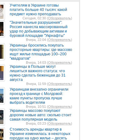
Учителям в Украине готовы
платить больше 40 тысяч: какой
предмет нужно преподавать
Сегодня, 02:30 (
Обозреватель
)
"Значительные разрушения":
Россия нанесла массированный
удар по добывающим активам и
буровой площадке "Укрнафты"
Вчера, 22:04 (
Обозреватель
)
Украинцы бросились покупать
просторные квартиры: где массово
ищут жилье площадью 100–200
"квадратов"
Вчера, 14:03 (
Обозреватель
)
Украинцы в Польше могут
лишиться важного статуса: что
нужно сделать беженцам до 31
августа
Вчера, 11:59 (
Обозреватель
)
Украинцам внезапно ограничили
проезд к границе с Молдовой:
какие пункты пропуска лучше
выбрать водителям
Вчера, 10:51 (
Обозреватель
)
Украинцы массово покупают
дорогие новые авто: сколько стоит
самая популярная модель
Вчера, 03:23 (
Обозреватель
)
Стоимость аренды квартир в
Украине изменилась: в некоторых
городах на одно жилье – десять