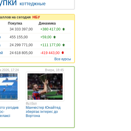
упки
коттеджные
таллов на сегодня
НБУ
Покупка
Динамика
34 333 397,00
+380 417,00
о
455 155,00
+59,00
а
24 299 771,00
+111 177,00
ий
24 618 805,00
-419 443,00
Все курсы
а 2026, 17:24
Вчера, 18:45
Футбол
рто узгодив
Манчестер Юнайтед
ос-
зберігає інтерес до
елаксі
Вортона