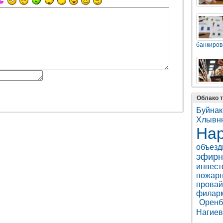
банкиров
Облако т
Буйнак
Хлывн
Нар
объезд
эфирн
инвес
пожарн
провай
филар
Оренб
Нагиев