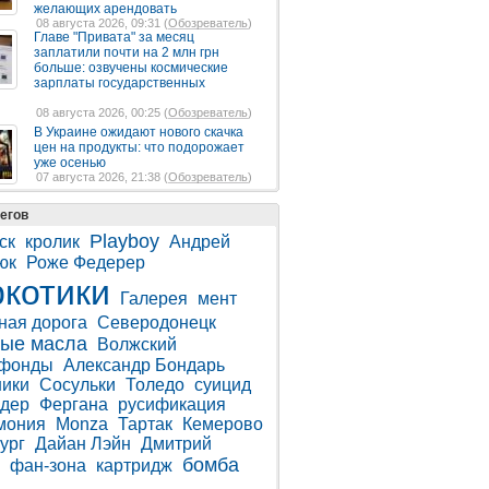
желающих арендовать
08 августа 2026, 09:31 (
Обозреватель
)
Главе "Привата" за месяц
заплатили почти на 2 млн грн
больше: озвучены космические
зарплаты государственных
08 августа 2026, 00:25 (
Обозреватель
)
В Украине ожидают нового скачка
цен на продукты: что подорожает
уже осенью
07 августа 2026, 21:38 (
Обозреватель
)
егов
Playboy
ск
кролик
Андрей
юк
Роже Федерер
котики
Галерея
мент
ная дорога
Северодонецк
ые масла
Волжский
тфонды
Александр Бондарь
ики
Сосульки
Толедо
суицид
дер
Фергана
русификация
мония
Monza
Тартак
Кемерово
ург
Дайан Лэйн
Дмитрий
бомба
фан-зона
картридж