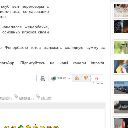
 клуб вел переговоры с
сточника, согласование
шно.
 нацелился Фенербахче,
з основных игроков своей
о Фенербахче готов выложить солидную сумму за
sApp. Підписуйтесь на наші канали https://t.
0
0
мации
,
сделать
,
летом