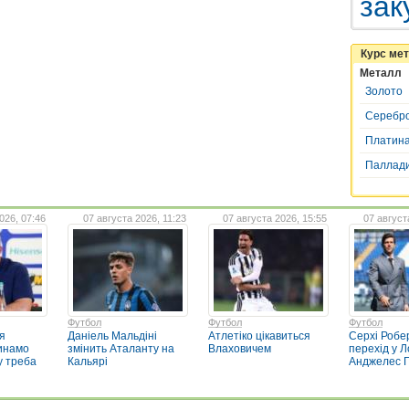
зак
Курс ме
Металл
Золото
Серебр
Платин
Паллад
026, 07:46
07 августа 2026, 11:23
07 августа 2026, 15:55
07 август
Футбол
Футбол
Футбол
я
Даніель Мальдіні
Атлетіко цікавиться
Серхі Робе
Динамо
змінить Аталанту на
Влаховичем
перехід у Л
у треба
Кальярі
Анджелес Г