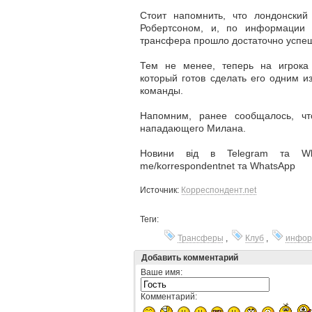
Стоит напомнить, что лондонский
Робертсоном, и, по информации и
трансфера прошло достаточно успе
Тем не менее, теперь на игрока
который готов сделать его одним и
команды.
Напомним, ранее сообщалось, чт
нападающего Милана.
Новини від в Telegram та What
me/korrespondentnet та WhatsApp
Источник:
Корреспондент.net
Теги:
Трансферы
,
Клуб
,
инфор
Добавить комментарий
Ваше имя:
Комментарий: