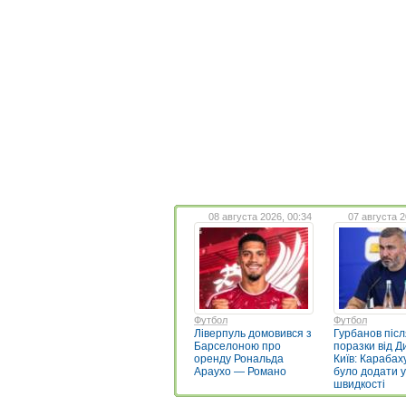
08 августа 2026, 00:34
07 августа 2
Футбол
Футбол
Ліверпуль домовився з
Гурбанов післ
Барселоною про
поразки від 
оренду Рональда
Київ: Карабах
Араухо — Романо
було додати у
швидкості