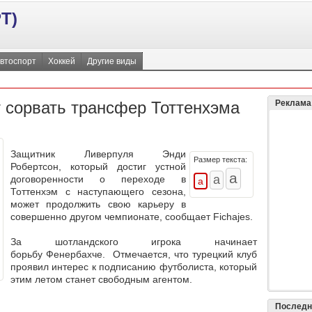
Т)
втоспорт
Хоккей
Другие виды
 сорвать трансфер Тоттенхэма
Реклама
Защитник Ливерпуля Энди
Размер текста:
Робертсон, который достиг устной
договоренности о переходе в
Тоттенхэм с наступающего сезона,
может продолжить свою карьеру в
совершенно другом чемпионате, сообщает Fichajes.
За шотландского игрока начинает
борьбу Фенербахче. Отмечается, что турецкий клуб
проявил интерес к подписанию футболиста, который
этим летом станет свободным агентом.
Последн