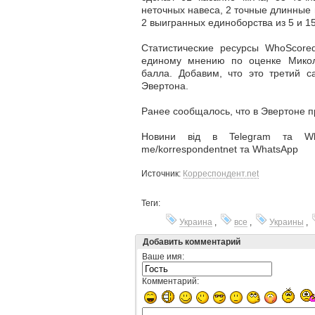
неточных навеса, 2 точные длинные 
2 выигранных единоборства из 5 и 1
Статистические ресурсы WhoScore
единому мнению по оценке Микол
балла. Добавим, что это третий с
Эвертона.
Ранее сообщалось, что в Эвертоне 
Новини від в Telegram та What
me/korrespondentnet та WhatsApp
Источник:
Корреспондент.net
Теги:
Украина
,
все
,
Украины
,
Добавить комментарий
Ваше имя:
Комментарий: