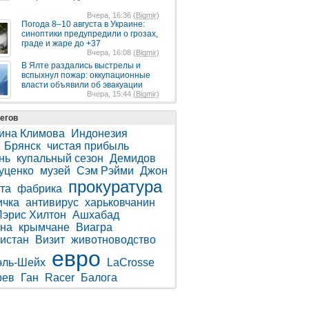
Вчера, 16:36 (
Bigmir
)
Погода 8–10 августа в Украине:
синоптики предупредили о грозах,
граде и жаре до +37
Вчера, 16:08 (
Bigmir
)
В Ялте раздались выстрелы и
вспыхнул пожар: оккупационные
власти объявили об эвакуации
Вчера, 15:44 (
Bigmir
)
егов
ина Климова
Индонезия
Брянск
чистая прибыль
нь
купальный сезон
Демидов
уценко
музей
Сэм Рэйми
Джон
прокуратура
та
фабрика
ичка
антивирус
харьковчанин
Пэрис Хилтон
Ашхабад
на
крымчане
Виагра
истан
Визит
животноводство
евро
эль-Шейх
LaCrosse
рев
Ган
Racer
Балога