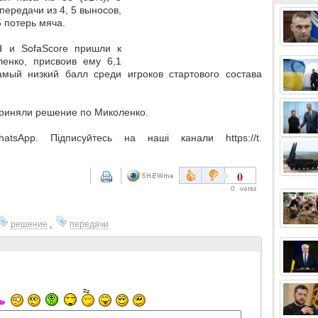
передачи из 4, 5 выносов,
5 потерь мяча.
d и SofaScore пришли к
енко, присвоив ему 6,1
амый низкий балл среди игроков стартового состава
приняли решение по Миколенко.
sApp. Підписуйтесь на наші канали https://t.
0
0
решение
,
передачи