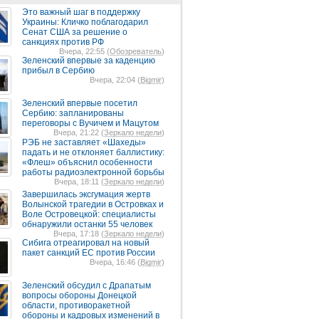
Это важный шаг в поддержку
Украины: Кличко поблагодарил
Сенат США за решение о
санкциях против РФ
Вчера, 22:55 (
Обозреватель
)
Зеленский впервые за каденцию
прибыл в Сербию
Вчера, 22:04 (
Bigmir
)
Зеленский впервые посетил
Сербию: запланированы
переговоры с Вучичем и Мацутом
Вчера, 21:22 (
Зеркало недели
)
РЭБ не заставляет «Шахеды»
падать и не отклоняет баллистику:
«Флеш» объяснил особенности
работы радиоэлектронной борьбы
Вчера, 18:11 (
Зеркало недели
)
Завершилась эксгумация жертв
Волынской трагедии в Островках и
Воле Островецкой: специалисты
обнаружили останки 55 человек
Вчера, 17:18 (
Зеркало недели
)
Сибига отреагировал на новый
пакет санкций ЕС против России
Вчера, 16:46 (
Bigmir
)
Зеленский обсудил с Драпатым
вопросы обороны Донецкой
области, противоракетной
обороны и кадровых изменений в