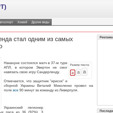
Т)
втоспорт
Хоккей
Другие виды
енда стал одним из самых
Реклама
о
Накануне состоялся матч в 37-м туре
Размер текста:
АПЛ, в котором Эвертон не смог
навязать свою игру Сандерленду.
Отмечается, что защитник "ирисок" и
сборной Украины Виталий Миколенко провел на
поле
все
90 минут за команду из Ливерпуля.
Украинский легионер
Последн
ых паса из 36 (92%), 3