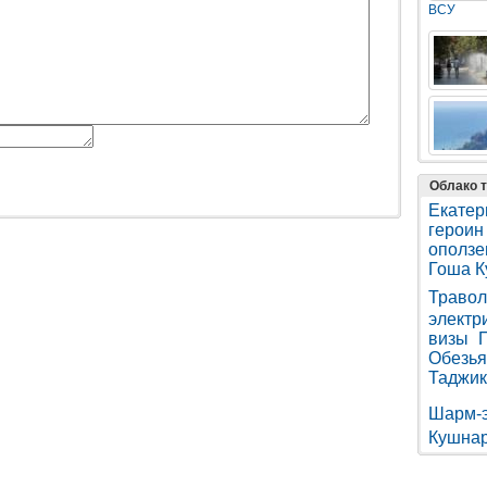
ВСУ
Облако т
Екатер
героин
оползе
Гоша К
Травол
электр
визы
Обезья
Таджик
Шарм-
Кушна