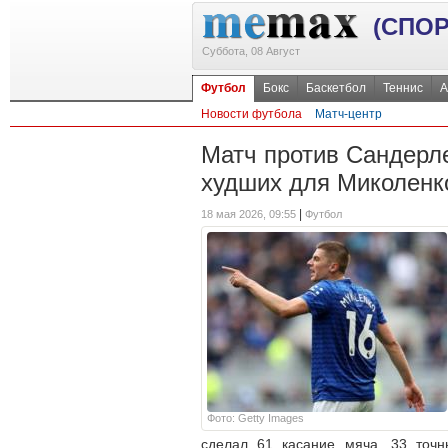
(СПОР
Суббота, 08 Август
Футбол
Бокс
Баскетбол
Теннис
А
Новости футбола
Матч-центр
Матч против Сандерл
худших для Миколенк
|
18 мая 2026, 09:55
Футбол
Фото: Getty Images
сделал 61 касание мяча, 33 точн