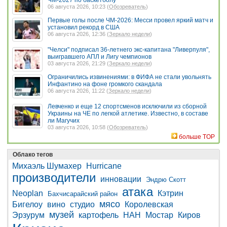
ЧМ-2027 по баскетболу
06 августа 2026, 10:23 (
Обозреватель
)
Первые голы после ЧМ-2026: Месси провел яркий матч и
установил рекорд в США
06 августа 2026, 12:36 (
Зеркало недели
)
"Челси" подписал 36-летнего экс-капитана "Ливерпуля",
выигравшего АПЛ и Лигу чемпионов
03 августа 2026, 21:29 (
Зеркало недели
)
Ограничились извинениями: в ФИФА не стали увольнять
Инфантино на фоне громкого скандала
06 августа 2026, 11:22 (
Зеркало недели
)
Левченко и еще 12 спортсменов исключили из сборной
Украины на ЧЕ по легкой атлетике. Известно, в составе
ли Магучих
03 августа 2026, 10:58 (
Обозреватель
)
больше TOP
Облако тегов
Михаэль Шумахер
Hurricane
производители
инновации
Эндрю Скотт
атака
Neoplan
Кэтрин
Бахчисарайский район
мясо
Бигелоу
вино
студио
Королевская
музей
Эрзурум
картофель
НАН
Мостар
Киров