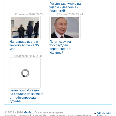
Россия заслужила на
удары и давление -
Зеленский
17 января 2026, 22:29
23 июня 2026, 22:41
На границе изъяли
Путин озвучил
технику Apple на 35
"основу" для
млн
переговоров с
Украиной
09 апреля 2026, 22:06
Зеленский: Рост цен
на топливо не зависит
от нефтепровода
Дружба
© 2009 - 2026
MeMax
. Все права защищены.
Связаться
Администрация сайта не несёт ответственности за размещённую
с нами