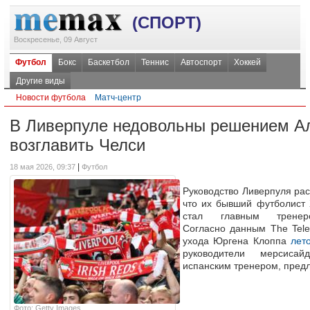
(СПОРТ)
Воскресенье, 09 Август
Футбол
Бокс
Баскетбол
Теннис
Автоспорт
Хоккей
Другие виды
Новости футбола
Матч-центр
В Ливерпуле недовольны решением А
возглавить Челси
|
18 мая 2026, 09:37
Футбол
Руководство Ливерпуля рас
что их бывший футболист
стал главным тренер
Согласно данным The Tele
ухода Юргена Клоппа
лет
руководители мерсисай
испанским тренером, предл
Фото: Getty Images