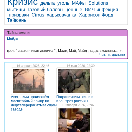
Кризис
дельта
уголь
МАФы
Solutions
мытищи
газовый баллон
ценные
ВИЧ-инфекция
призраки
Cirrus
харьковчанка
Харрисон Форд
Тайюань
Тайна имени
Майда
греч. " застенчивая девочка " ; Мади, Май, Майд ; тадж. «маленькая».
Читать дальше
16 апреля 2026, 22:45
16 мая 2026, 22:30
В
Австралии произошёл
Пограничники взяли в
масштабный пожар на
плен трех россиян
нефтеперерабатывающем
10 января 2026, 22:07
заводе