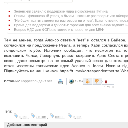
Зеленский заявил о поддержке мира в окружении Путина
Овнам – финансовый успех, а Львам – важные разговоры: что обещает
"Не будут тратить время на разговоры ни о чем": Трамп отменил поезд
Время для поддержки и доброты: гороскоп для всех знаков зодиака н
Вопрос НДС для ФОПов отложили с повестки дня МВФ
Тем не менее, тогда Алонсо ответил "нет" и остался в Байере, 
согласился на предложение Реала, а теперь Хаби согласился вз
лондонском клубе. Источник сообщает, что несмотря на то
возглавить Челси, Ливерпуль решил сохранить Арне Слота в 
сезон, даже несмотря на не самый удачный сезон для команд
стали известны тактические идеи Алонсо в Челси. Новини від
Підписуйтесь на наші канали https://t. me/korrespondentnet та Wh
0
Источник:
Корреспондент.net
0
Теги:
один
,
летом
,
сезон
,
идеи
Добавить комментарий