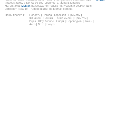
информацию, а так же ее достоверность. Использование
материалов
MeMax
разрешается только при условии ссылки (для
интернет-изданий - гиперссылки) на MeMax.com.ua.
Наши проекты:
Новости
|
Погода
|
Гороскоп
|
Приметы
|
Финансы
|
Сонник
|
Тайна имени
|
Приметы
|
Игры
|
Шоу-бизнес
|
Спорт
|
Переводчик
|
Такси
|
Авто
|
Фото
|
Видео