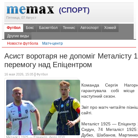
(СПОРТ)
Пятница, 07 Август
Футбол
Бокс
Баскетбол
Теннис
Автоспорт
Хоккей
Другие виды
Новости футбола
Матч-центр
Асист воротаря не допоміг Металісту 
перемогу над Епіцентром
|
16 мая 2026, 15:05
Футбол
Команда Сергія Нагор
гарантувала собі місц
наступний сезон.
Звіт про матч читайте пізн
сайті.
Металіст 1925 — Епіцентр 
Сидун, 74 Металіст 1925
Дубко, Шабанов, Мартинюк
Металіст 1925 — Епіцентр, фото УПЛ