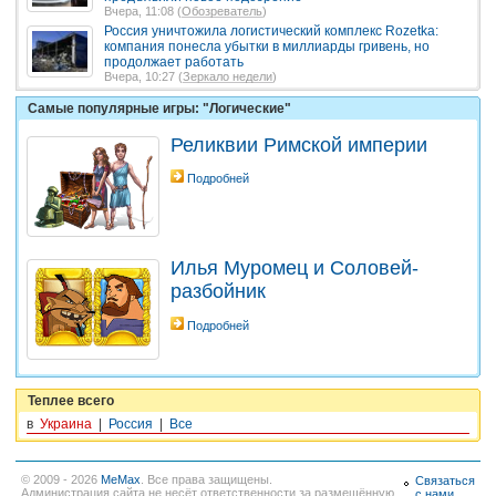
Вчера, 11:08 (
Обозреватель
)
Россия уничтожила логистический комплекс Rozetka:
компания понесла убытки в миллиарды гривень, но
продолжает работать
Вчера, 10:27 (
Зеркало недели
)
Самые популярные игры: "Логические"
Реликвии Римской империи
Подробней
Илья Муромец и Соловей-
разбойник
Подробней
Теплее всего
в
Украина
|
Россия
|
Все
© 2009 - 2026
MeMax
. Все права защищены.
Связаться
Администрация сайта не несёт ответственности за размещённую
с нами