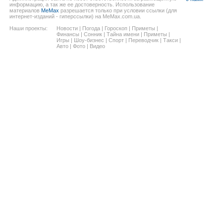
информацию, а так же ее достоверность. Использование
материалов
MeMax
разрешается только при условии ссылки (для
интернет-изданий - гиперссылки) на MeMax.com.ua.
Наши проекты:
Новости
|
Погода
|
Гороскоп
|
Приметы
|
Финансы
|
Сонник
|
Тайна имени
|
Приметы
|
Игры
|
Шоу-бизнес
|
Спорт
|
Переводчик
|
Такси
|
Авто
|
Фото
|
Видео