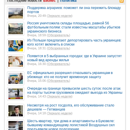
Последние новости
Бизнес
|
Политика
Поддержка аграриев: поможет ли она пережить блокаду
портов
Вчера, 20:49 (
Зеркало недели
)
Россия уничтожила склады площадью, равной 56
футбольным полям: стали известны масштабы убытков
украинского бизнеса
Вчера, 18:59 (
Обозреватель
)
Из Польши предлагают депортировать часть украинцев:
кого хотят включить в списки
Вчера, 18:31 (
Обозреватель
)
Появится в 5 выбранных городах: где в Украине запустят
новый вид аренды жилья
Вчера, 16:30 (
Обозреватель
)
ЕС официально разрешил отказывать украинцам в
убежище: кто не получит временную защиту
Вчера, 15:06 (
Обозреватель
)
Очереди на границе превысили шесть суток: после атак
на порты тысячи грузовиков ожидают выезда из Украины
Вчера, 14:43 (
Зеркало недели
)
Несмотря на рост госдолга, его обслуживание стало
дешевле — Гетманцев
Вчера, 14:18 (
Зеркало недели
)
Шесть квартир, три дома и апартаменты в Буковеле:
бывшему командующему логистикой Воздушных сил
предъявили новое подозрение