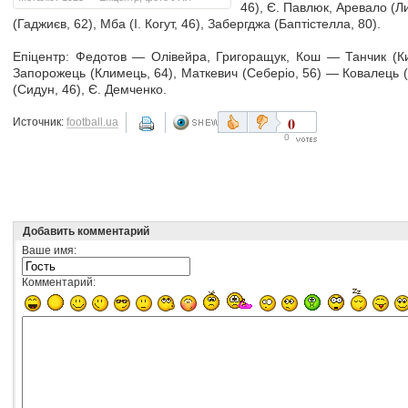
46), Є. Павлюк, Аревало (Л
(Гаджиєв, 62), Мба (І. Когут, 46), Забергджа (Баптістелла, 80).
Епіцентр: Федотов — Олівейра, Григоращук, Кош — Танчик (К
Запорожець (Климець, 64), Маткевич (Себеріо, 56) — Ковалець 
(Сидун, 46), Є. Демченко.
0
Источник:
football.ua
0
Добавить комментарий
Ваше имя:
Комментарий: