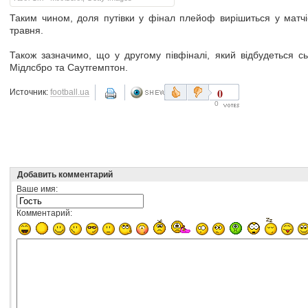
Таким чином, доля путівки у фінал плейоф вирішиться у матчі-
травня.
Також зазначимо, що у другому півфіналі, який відбудеться сьо
Мідлсбро та Саутгемптон.
0
Источник:
football.ua
0
Добавить комментарий
Ваше имя:
Комментарий: