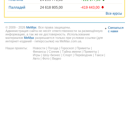
Палладий
24 618 805,00
-419 443,00
Все курсы
© 2009 - 2026
MeMax
. Все права защищены.
Связаться
Администрация сайта не несёт ответственности за размещённую
с нами
информацию, а так же ее достоверность. Использование
материалов
MeMax
разрешается только при условии ссылки (для
интернет-изданий - гиперссылки) на MeMax.com.ua.
Наши проекты:
Новости
|
Погода
|
Гороскоп
|
Приметы
|
Финансы
|
Сонник
|
Тайна имени
|
Приметы
|
Игры
|
Шоу-бизнес
|
Спорт
|
Переводчик
|
Такси
|
Авто
|
Фото
|
Видео