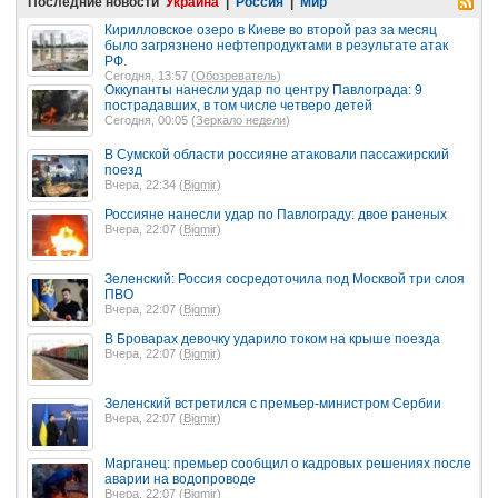
Последние новости
Украина
|
Россия
|
Мир
Кирилловское озеро в Киеве во второй раз за месяц
было загрязнено нефтепродуктами в результате атак
РФ.
Сегодня, 13:57 (
Обозреватель
)
Оккупанты нанесли удар по центру Павлограда: 9
пострадавших, в том числе четверо детей
Сегодня, 00:05 (
Зеркало недели
)
В Сумской области россияне атаковали пассажирский
поезд
Вчера, 22:34 (
Bigmir
)
Россияне нанесли удар по Павлограду: двое раненых
Вчера, 22:07 (
Bigmir
)
Зеленский: Россия сосредоточила под Москвой три слоя
ПВО
Вчера, 22:07 (
Bigmir
)
В Броварах девочку ударило током на крыше поезда
Вчера, 22:07 (
Bigmir
)
Зеленский встретился с премьер-министром Сербии
Вчера, 22:07 (
Bigmir
)
Марганец: премьер сообщил о кадровых решениях после
аварии на водопроводе
Вчера, 22:07 (
Bigmir
)