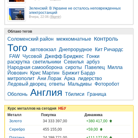
Зеленский: В Украине не осталось неповрежденных
электростанций
Вчера, 22:06 (
Bigmir
)
Облако тегов
Контроль
Соломенский район
межкомнатные
Того
автовокзал
Днепрорудное
Кит Ричардс
FAW
Чусовой
Джефф Бриджес
Гонки
раскрутка
светильники
Севилья
арбуз
Народная самооборона
сироты
Павелец
Милла
Йовович
Крис Мартин
Брижит Бардо
митрополит
Ани Лорак
Арка
лидерство
Ледовый дворец
ответы
Мальдивы
Фоторобот
Англия
Оболонь
Тбилиси
Граница
Курс металлов на сегодня
НБУ
Металл
Покупка
Динамика
Золото
34 333 397,00
+380 417,00
Серебро
455 155,00
+59,00
Платина
24 299 771,00
+111 177,00