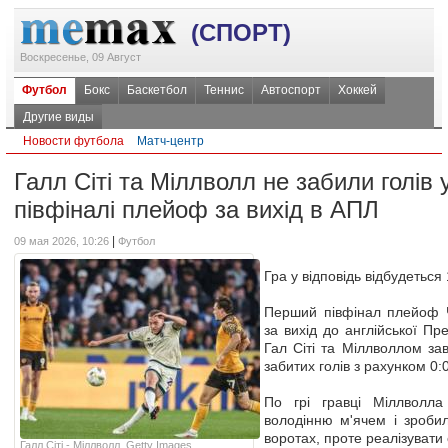
(СПОРТ)
Воскресенье, 09 Август
Футбол
Бокс
Баскетбол
Теннис
Автоспорт
Хоккей
Другие виды
Новости футбола
Матч-центр
Галл Сіті та Міллволл не забили голів
півфіналі плейоф за вихід в АПЛ
|
09 мая 2026, 10:26
Футбол
Гра у відповідь відбудеться
Перший півфінал плейоф 
за вихід до англійської Пре
Гал Сіті та Міллволлом за
забитих голів з рахунком 0:0
По грі гравці Міллволла
володінню м'ячем і зробил
воротах, проте реалізувати
Галл Сіті - Міллволл, Getty Images