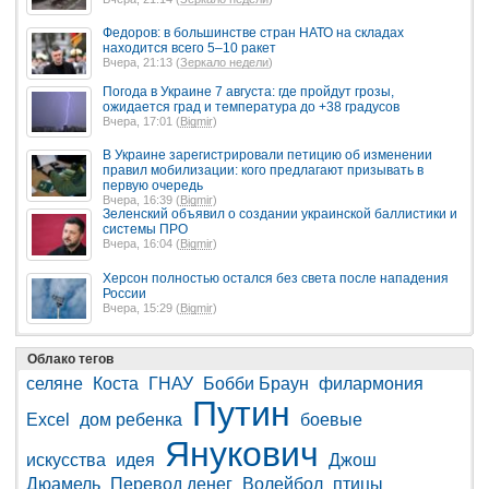
Федоров: в большинстве стран НАТО на складах
находится всего 5–10 ракет
Вчера, 21:13 (
Зеркало недели
)
Погода в Украине 7 августа: где пройдут грозы,
ожидается град и температура до +38 градусов
Вчера, 17:01 (
Bigmir
)
В Украине зарегистрировали петицию об изменении
правил мобилизации: кого предлагают призывать в
первую очередь
Вчера, 16:39 (
Bigmir
)
Зеленский объявил о создании украинской баллистики и
системы ПРО
Вчера, 16:04 (
Bigmir
)
Херсон полностью остался без света после нападения
России
Вчера, 15:29 (
Bigmir
)
Облако тегов
селяне
Коста
ГНАУ
Бобби Браун
филармония
Путин
Excel
дом ребенка
боевые
Янукович
искусства
идея
Джош
Дюамель
Перевод денег
Волейбол
птицы