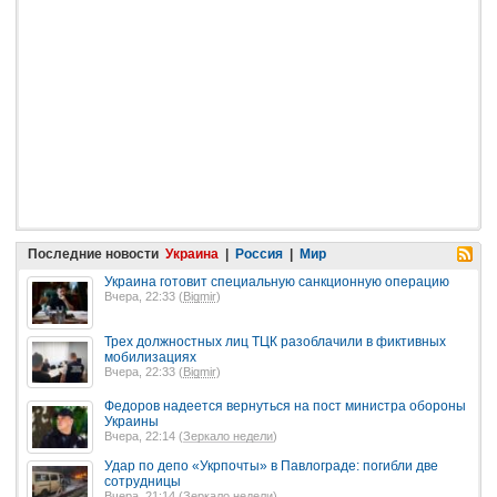
Последние новости
Украина
|
Россия
|
Мир
Украина готовит специальную санкционную операцию
Вчера, 22:33 (
Bigmir
)
Трех должностных лиц ТЦК разоблачили в фиктивных
мобилизациях
Вчера, 22:33 (
Bigmir
)
Федоров надеется вернуться на пост министра обороны
Украины
Вчера, 22:14 (
Зеркало недели
)
Удар по депо «Укрпочты» в Павлограде: погибли две
сотрудницы
Вчера, 21:14 (
Зеркало недели
)