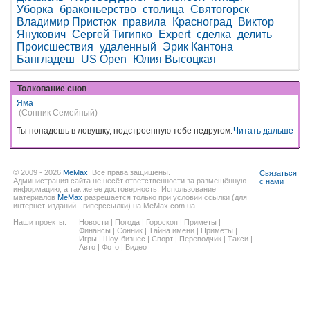
Уборка
браконьерство
столица
Святогорск
Владимир Пристюк
правила
Красноград
Виктор
Янукович
Сергей Тигипко
Expert
сделка
делить
Происшествия
удаленный
Эрик Кантона
Бангладеш
US Open
Юлия Высоцкая
Толкование снов
Яма
(Сонник Семейный)
Ты попадешь в ловушку, подстроенную тебе недругом.
Читать дальше
© 2009 - 2026
MeMax
. Все права защищены.
Связаться
Администрация сайта не несёт ответственности за размещённую
с нами
информацию, а так же ее достоверность. Использование
материалов
MeMax
разрешается только при условии ссылки (для
интернет-изданий - гиперссылки) на MeMax.com.ua.
Наши проекты:
Новости
|
Погода
|
Гороскоп
|
Приметы
|
Финансы
|
Сонник
|
Тайна имени
|
Приметы
|
Игры
|
Шоу-бизнес
|
Спорт
|
Переводчик
|
Такси
|
Авто
|
Фото
|
Видео