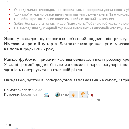
Определились очередные потенциальные соперники украинских клубо
"Динамо" открыло сезон ничейным матчем с румынами в Лиге конфе
На войне против России погиб бывший литовский футболист
Забил больше ста голов: лидер "Барселоны" объявил об уходе из кл
На выход: звезду сборной Украины выгоняют из европейского клуба 
Якщо у канадця підтвердиться м'язовий надрив, він ризику
Німеччини проти Штутгарта. Для захисника це вже третя м'язов
на поле в грудні 2025 року.
Раніше футболіст тривалий час відновлювався після розриву хрес
У стані "ротен" дедалі більше занепокоєні через регулярні п
здатність повернутися на колишній рівень.
Нагадаємо, зустріч із Вольфсбургом запланована на суботу, 9 тра
По материалам:
bild.de
0
Источник:
football.ua
0
Теги: