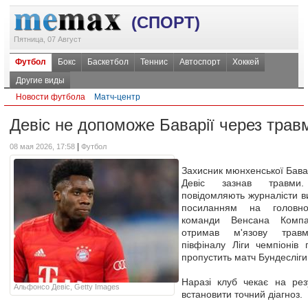
(СПОРТ)
Пятница, 07 Август
Футбол
Бокс
Баскетбол
Теннис
Автоспорт
Хоккей
Другие виды
Новости футбола
Матч-центр
Девіс не допоможе Баварії через трав
|
08 мая 2026, 17:58
Футбол
Захисник мюнхенської Бава
Девіс зазнав травм
повідомляють журналісти ви
посиланням на головно
команди Венсана Компа
отримав м'язову травм
півфіналу Ліги чемпіонів
пропустить матч Бундесліг
Наразі клуб чекає на рез
Альфонсо Девіс, Getty Images
встановити точний діагноз.