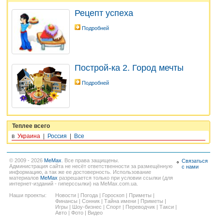
Рецепт успеха
Подробней
Построй-ка 2. Город мечты
Подробней
Теплее всего
в
Украина
|
Россия
|
Все
© 2009 - 2026
MeMax
. Все права защищены.
Связаться
Администрация сайта не несёт ответственности за размещённую
с нами
информацию, а так же ее достоверность. Использование
материалов
MeMax
разрешается только при условии ссылки (для
интернет-изданий - гиперссылки) на MeMax.com.ua.
Наши проекты:
Новости
|
Погода
|
Гороскоп
|
Приметы
|
Финансы
|
Сонник
|
Тайна имени
|
Приметы
|
Игры
|
Шоу-бизнес
|
Спорт
|
Переводчик
|
Такси
|
Авто
|
Фото
|
Видео