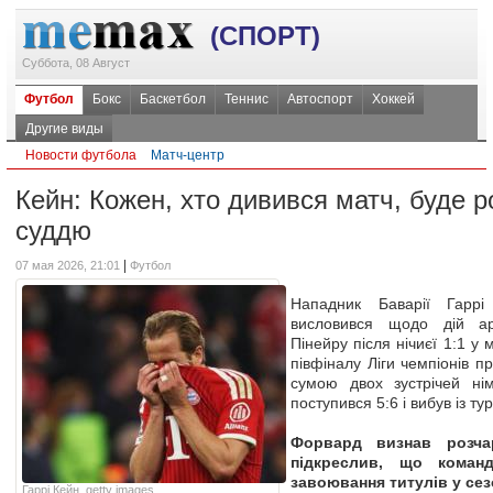
(СПОРТ)
Суббота, 08 Август
Футбол
Бокс
Баскетбол
Теннис
Автоспорт
Хоккей
Другие виды
Новости футбола
Матч-центр
Кейн: Кожен, хто дивився матч, буде 
суддю
|
07 мая 2026, 21:01
Футбол
Нападник Баварії Гаррі
висловився щодо дій а
Пінейру після нічиєї 1:1 у м
півфіналу Ліги чемпіонів 
сумою двох зустрічей ні
поступився 5:6 і вибув із тур
Форвард визнав розча
підкреслив, що кома
завоювання титулів у сез
Гаррі Кейн, getty images