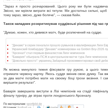
"Зараз я просто розчарований. Цього року ми були надзвича
Звісно, ми мріяли виграти всі титули. Ми достатньо сильні, що
тому зараз, звісно, дуже боляче", — сказав Кейн.
Також нападник розкритикував суддівські рішення під час г
"Думаю, кожен, хто дивився матч, буде розлючений на суддю.
"Динамо" в серии пенальти прошло румынов в квалификации Лиги Е
Украинский бомбардир "Динамо" номинирован на Golden Boy-2026 лу
"Арсенал" стал первым финалистом Лиги чемпионов
"Бавария" обыграла ПСЖ в центральном матче тура Лиги чемпионов
"Довольно просто": украинец Забарный прокомментировал свой дебют
Як можна минулого тижня фіксувати гру рукою, а цього ти
отримати червону картку. Якось суддя змінив свою думку. Так в
за два матчі потрібно мати на своєму боці трохи везіння. І са
вирішити результат".
Баварія завершила виступи в Лізі чемпіонів на стадії півфінал
фіналу турніру, де зіграє проти лондонського Арсеналу.
По материалам:
sportbild.de
0
Источник:
football.ua