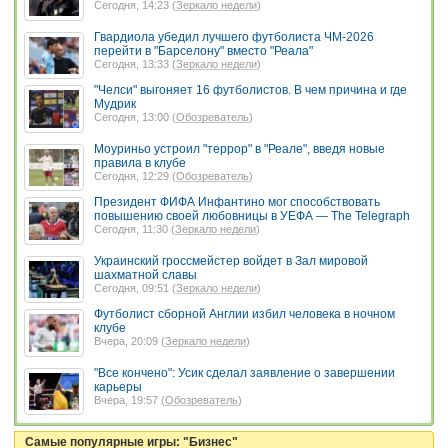
Сегодня, 14:23 (
Зеркало недели
)
Гвардиола убедил лучшего футболиста ЧМ-2026
перейти в "Барселону" вместо "Реала"
Сегодня, 13:33 (
Зеркало недели
)
"Челси" выгоняет 16 футболистов. В чем причина и где
Мудрик
Сегодня, 13:00 (
Обозреватель
)
Моуриньо устроил "террор" в "Реале", введя новые
правила в клубе
Сегодня, 12:29 (
Обозреватель
)
Президент ФИФА Инфантино мог способствовать
повышению своей любовницы в УЕФА — The Telegraph
Сегодня, 11:30 (
Зеркало недели
)
Украинский гроссмейстер войдет в Зал мировой
шахматной славы
Сегодня, 09:51 (
Зеркало недели
)
Футболист сборной Англии избил человека в ночном
клубе
Вчера, 20:09 (
Зеркало недели
)
"Все кончено": Усик сделал заявление о завершении
карьеры
Вчера, 19:57 (
Обозреватель
)
Самые популярные игры: "Бизнес"