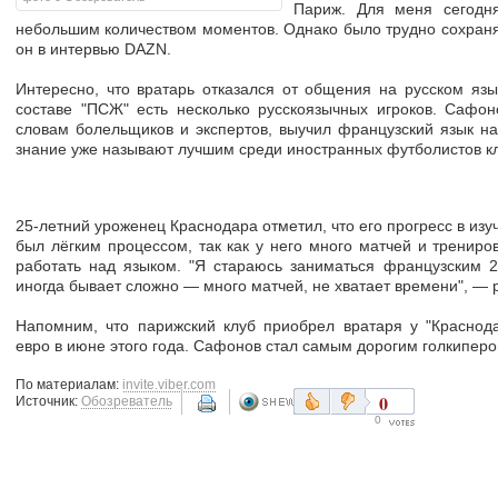
Париж. Для меня сегодн
небольшим количеством моментов. Однако было трудно сохранят
он в интервью DAZN.
Интересно, что вратарь отказался от общения на русском язык
составе "ПСЖ" есть несколько русскоязычных игроков. Сафон
словам болельщиков и экспертов, выучил французский язык н
знание уже называют лучшим среди иностранных футболистов к
25-летний уроженец Краснодара отметил, что его прогресс в изу
был лёгким процессом, так как у него много матчей и трениро
работать над языком. "Я стараюсь заниматься французским 2
иногда бывает сложно — много матчей, не хватает времени", — 
Напомним, что парижский клуб приобрел вратаря у "Краснод
евро в июне этого года. Сафонов стал самым дорогим голкипер
По материалам:
invite.viber.com
0
Источник:
Обозреватель
0