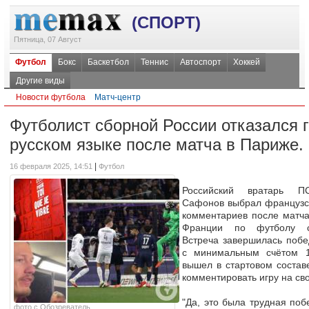
(СПОРТ)
Пятница, 07 Август
Футбол
Бокс
Баскетбол
Теннис
Автоспорт
Хоккей
Другие виды
Новости футбола
Матч-центр
Футболист сборной России отказался 
русском языке после матча в Париже.
|
16 февраля 2025, 14:51
Футбол
Российский вратарь 
Сафонов выбрал французс
комментариев после матч
Франции по футболу с 
Встреча завершилась поб
с минимальным счётом 1
вышел в стартовом составе
комментировать игру на с
"Да, это была трудная поб
фото с Обозреватель