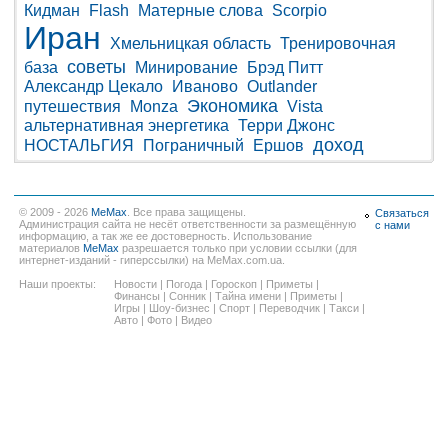
Кидман
Flash
Матерные слова
Scorpio
Иран
Хмельницкая область
Тренировочная
советы
база
Минирование
Брэд Питт
Александр Цекало
Иваново
Outlander
Экономика
путешествия
Monza
Vista
альтернативная энергетика
Терри Джонс
доход
НОСТАЛЬГИЯ
Пограничный
Ершов
© 2009 - 2026
MeMax
. Все права защищены.
Связаться
Администрация сайта не несёт ответственности за размещённую
с нами
информацию, а так же ее достоверность. Использование
материалов
MeMax
разрешается только при условии ссылки (для
интернет-изданий - гиперссылки) на MeMax.com.ua.
Наши проекты:
Новости
|
Погода
|
Гороскоп
|
Приметы
|
Финансы
|
Сонник
|
Тайна имени
|
Приметы
|
Игры
|
Шоу-бизнес
|
Спорт
|
Переводчик
|
Такси
|
Авто
|
Фото
|
Видео