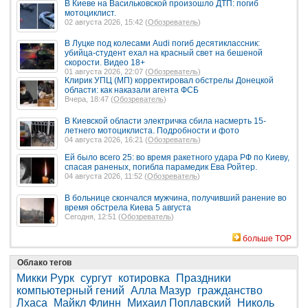
В Киеве на Васильковской произошло ДТП: погиб
мотоциклист.
02 августа 2026, 15:42 (
Обозреватель
)
В Луцке под колесами Audi погиб десятиклассник:
убийца-студент ехал на красный свет на бешеной
скорости. Видео 18+
01 августа 2026, 22:07 (
Обозреватель
)
Клирик УПЦ (МП) корректировал обстрелы Донецкой
области: как наказали агента ФСБ
Вчера, 18:47 (
Обозреватель
)
В Киевской области электричка сбила насмерть 15-
летнего мотоциклиста. Подробности и фото
04 августа 2026, 16:21 (
Обозреватель
)
Ей было всего 25: во время ракетного удара РФ по Киеву,
спасая раненых, погибла парамедик Ева Ройтер.
04 августа 2026, 11:52 (
Обозреватель
)
В больнице скончался мужчина, получивший ранение во
время обстрела Киева 5 августа
Сегодня, 12:51 (
Обозреватель
)
больше TOP
Облако тегов
Микки Рурк
сургут
котировка
Праздники
компьютерный гений
Алла Мазур
гражданство
Лхаса
Майкл Флинн
Михаил Поплавский
Николь