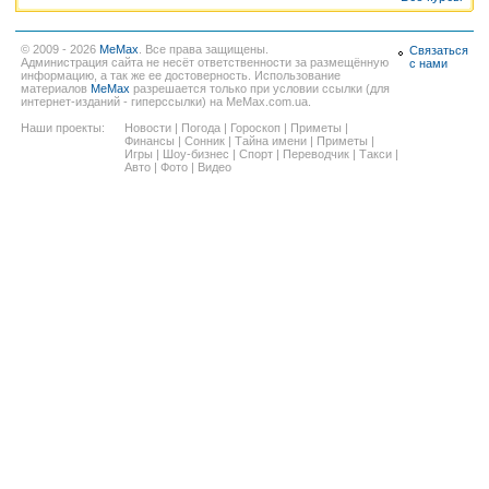
© 2009 - 2026
MeMax
. Все права защищены.
Связаться
Администрация сайта не несёт ответственности за размещённую
с нами
информацию, а так же ее достоверность. Использование
материалов
MeMax
разрешается только при условии ссылки (для
интернет-изданий - гиперссылки) на MeMax.com.ua.
Наши проекты:
Новости
|
Погода
|
Гороскоп
|
Приметы
|
Финансы
|
Сонник
|
Тайна имени
|
Приметы
|
Игры
|
Шоу-бизнес
|
Спорт
|
Переводчик
|
Такси
|
Авто
|
Фото
|
Видео