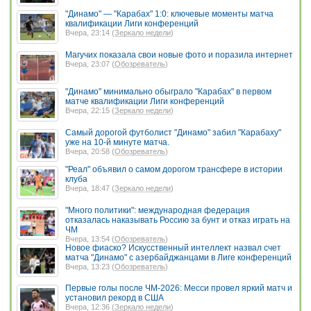
"Динамо" — "Карабах" 1:0: ключевые моменты матча
квалификации Лиги конференций
Вчера, 23:14 (
Зеркало недели
)
Магучих показала свои новые фото и поразила интернет
Вчера, 23:07 (
Обозреватель
)
"Динамо" минимально обыграло "Карабах" в первом
матче квалификации Лиги конференций
Вчера, 22:15 (
Зеркало недели
)
Самый дорогой футболист "Динамо" забил "Карабаху"
уже на 10-й минуте матча.
Вчера, 20:58 (
Обозреватель
)
"Реал" объявил о самом дорогом трансфере в истории
клуба
Вчера, 18:47 (
Зеркало недели
)
"Много политики": международная федерация
отказалась наказывать Россию за бунт и отказ играть на
ЧМ
Вчера, 13:54 (
Обозреватель
)
Новое фиаско? Искусственный интеллект назвал счет
матча "Динамо" с азербайджанцами в Лиге конференций
Вчера, 13:23 (
Обозреватель
)
Первые голы после ЧМ-2026: Месси провел яркий матч и
установил рекорд в США
Вчера, 12:36 (
Зеркало недели
)