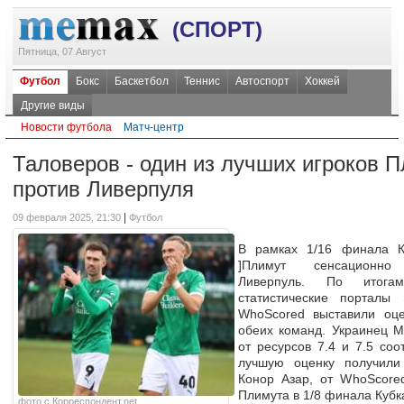
(СПОРТ)
Пятница, 07 Август
Футбол
Бокс
Баскетбол
Теннис
Автоспорт
Хоккей
Другие виды
Новости футбола
Матч-центр
Таловеров - один из лучших игроков 
против Ливерпуля
|
09 февраля 2025, 21:30
Футбол
В рамках 1/16 финала К
]Плимут сенсационно
Ливерпуль. По итога
статистические порталы 
WhoScored выставили оце
обеих команд. Украинец М
от ресурсов 7.4 и 7.5 соо
лучшую оценку получили
Конор Азар, от WhoScored
Плимута в 1/8 финала Кубка
фото с Корреспондент.net