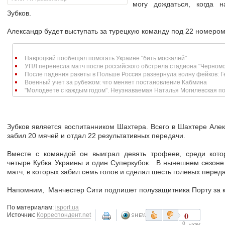
могу дождаться, когда н
Зубков.
Александр будет выступать за турецкую команду под 22 номером
Навроцкий пообещал помогать Украине "бить москалей"
УПЛ перенесла матч после российского обстрела стадиона "Черномо
После падения ракеты в Польше Россия развернула волну фейков: Ге
Военный учет за рубежом: что меняет постановление Кабмина
"Молодеете с каждым годом". Неузнаваемая Наталья Могилевская по
Зубков является воспитанником Шахтера. Всего в Шахтере Алек
забил 20 мячей и отдал 22 результативных передачи.
Вместе с командой он выиграл девять трофеев, среди кото
четыре Кубка Украины и один Суперкубок. В нынешнем сезоне
матч, в которых забил семь голов и сделал шесть голевых переда
Напомним, Манчестер Сити подпишет полузащитника Порту за 
По материалам:
isport.ua
0
Источник:
Корреспондент.net
0