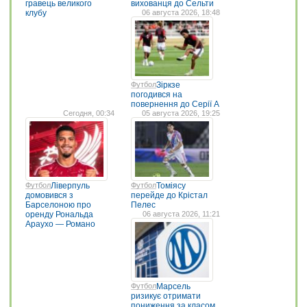
гравець великого
вихованця до Сельти
клубу
06 августа 2026, 18:48
Футбол
Зіркзе
погодився на
повернення до Серії А
Сегодня, 00:34
05 августа 2026, 19:25
Футбол
Ліверпуль
Футбол
Томіясу
домовився з
перейде до Крістал
Барселоною про
Пелес
оренду Рональда
06 августа 2026, 11:21
Араухо — Романо
Футбол
Марсель
ризикує отримати
пониження за класом,