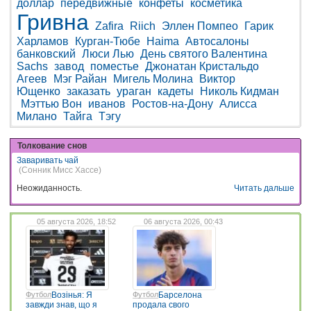
доллар
передвижные
конфеты
косметика
Гривна
Zafira
Riich
Эллен Помпео
Гарик
Харламов
Курган-Тюбе
Haima
Автосалоны
банковский
Люси Лью
День святого Валентина
Sachs
завод
поместье
Джонатан Кристальдо
Агеев
Мэг Райан
Мигель Молина
Виктор
Ющенко
заказать
ураган
кадеты
Николь Кидман
Мэттью Вон
иванов
Ростов-на-Дону
Алисса
Милано
Тайга
Тэгу
Толкование снов
Заваривать чай
(Сонник Мисс Хассе)
Неожиданность.
Читать дальше
05 августа 2026, 18:52
06 августа 2026, 00:43
Футбол
Возінья: Я
Футбол
Барселона
завжди знав, що я
продала свого