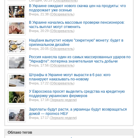
Сегодня, 00:25 (
Обозреватель
)
В Украине ожидают нового скачка цен на продукты: что
подорожает уже осенью
Вчера, 21:38 (
Обозреватель
)
В Украине начались массовые проверки пенсионеров:
часть выплат могут отменить
Вчера, 20:29 (
Обозреватель
)
Нацбанк выпустит новую "секретную" монету: будет в
оригинальном дизайне
Вчера, 20:05 (
Обозреватель
)
Россия нанесла один из самых массированных ударов по
"Укрнафте": потеряна значительная часть добычи
Вчера, 17:56 (
Обозреватель
)
Штрафы в Украине могут вырасти в 6 раз: кого
планируют наказывать по-новому
Вчера, 17:22 (
Обозреватель
)
У Евросоюза просят выделить средства на кредитную
поддержку украинских фермеров
Вчера, 17:18 (
Зеркало недели
)
Зарплаты будут расти, а украинцы будут возвращаться
домой — прогноз НБУ
Вчера, 17:17 (
Зеркало недели
)
Облако тегов