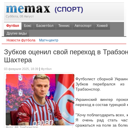
(СПОРТ)
Суббота, 08 Август
Футбол
Бокс
Баскетбол
Теннис
Автоспорт
Хоккей
Другие виды
Новости футбола
Матч-центр
Зубков оценил свой переход в Трабзон
Шахтера
|
03 февраля 2025, 18:39
Футбол
Футболист сборной Украи
Зубков перебрался и
Трабзонспор.
Украинский вингер проко
переход в состав турецкой
"Хочу поблагодарить всех, 
Я очень рад стать час
сражаться на поле за боле
Фото: ФК Трабзонспор