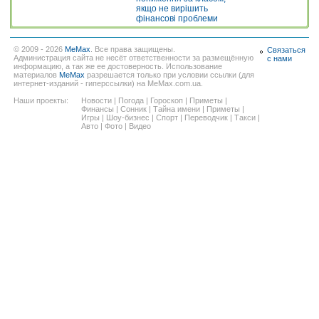
якщо не вирішить
фінансові проблеми
© 2009 - 2026
MeMax
. Все права защищены.
Связаться
Администрация сайта не несёт ответственности за размещённую
с нами
информацию, а так же ее достоверность. Использование
материалов
MeMax
разрешается только при условии ссылки (для
интернет-изданий - гиперссылки) на MeMax.com.ua.
Наши проекты:
Новости
|
Погода
|
Гороскоп
|
Приметы
|
Финансы
|
Сонник
|
Тайна имени
|
Приметы
|
Игры
|
Шоу-бизнес
|
Спорт
|
Переводчик
|
Такси
|
Авто
|
Фото
|
Видео