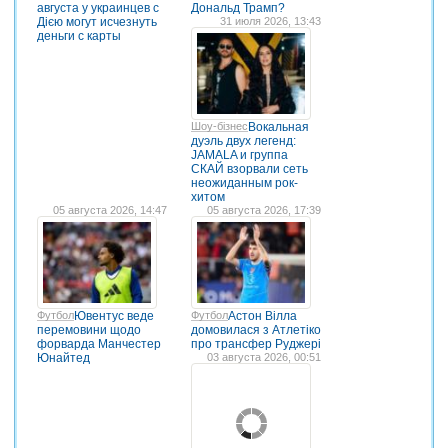
августа у украинцев с
Дональд Трамп?
Дією могут исчезнуть
31 июля 2026, 13:43
деньги с карты
Шоу-бізнес
Вокальная
дуэль двух легенд:
JAMALA и группа
СКАЙ взорвали сеть
неожиданным рок-
хитом
05 августа 2026, 14:47
05 августа 2026, 17:39
Футбол
Ювентус веде
Футбол
Астон Вілла
перемовини щодо
домовилася з Атлетіко
форварда Манчестер
про трансфер Руджері
Юнайтед
03 августа 2026, 00:51