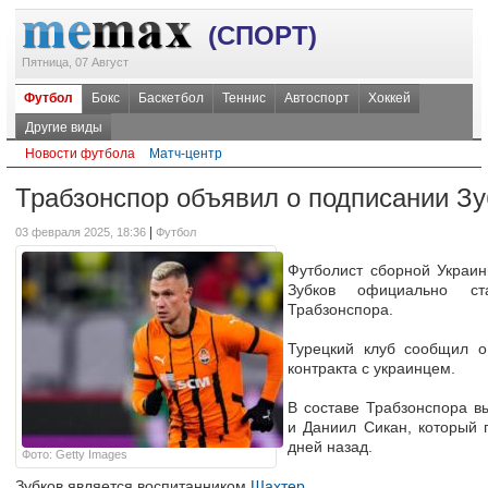
(СПОРТ)
Пятница, 07 Август
Футбол
Бокс
Баскетбол
Теннис
Автоспорт
Хоккей
Другие виды
Новости футбола
Матч-центр
Трабзонспор объявил о подписании Зу
|
03 февраля 2025, 18:36
Футбол
Футболист сборной Украи
Зубков официально ст
Трабзонспора.
Турецкий клуб сообщил о
контракта с украинцем.
В составе Трабзонспора в
и Даниил Сикан, который 
дней назад.
Фото: Getty Images
Зубков является воспитанником
Шахтер