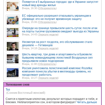
Появится в 5 выбранных городах: где в Украине запустят
новый вид аренды жилья
Вчера, 16:30 (
Обозреватель
)
ЕС официально разрешил отказывать украинцам в
убежище: кто не получит временную защиту
Вчера, 15:06 (
Обозреватель
)
Очереди на границе превысили шесть суток: после атак
на порты тысячи грузовиков ожидают выезда из Украины
Вчера, 14:43 (
Зеркало недели
)
Несмотря на рост госдолга, его обслуживание стало
дешевле — Гетманцев
Вчера, 14:18 (
Зеркало недели
)
Шесть квартир, три дома и апартаменты в Буковеле:
бывшему командующему логистикой Воздушных сил
предъявили новое подозрение
Вчера, 11:08 (
Обозреватель
)
Россия уничтожила логистический комплекс Rozetka:
компания понесла убытки в миллиарды гривень, но
продолжает работать
Вчера, 10:27 (
Зеркало недели
)
Толкование снов
Таз
(Сонник Восточный женский)
Снится к приятным хлопотам, результат которых порадует и тебя, и
близких. Неблагоприятен сон, в котором фигурирует
Читать дальше