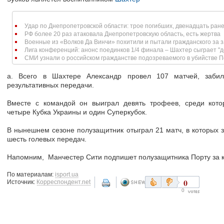
Удар по Днепропетровской области: трое погибших, двенадцать ран
РФ более 20 раз атаковала Днепропетровскую область, есть жертва
Военные из «Волков Да Винчи» похитили и пытали гражданского за за
Лига конференций: анонс поединков 1/4 финала – Шахтер сыграет "до
СМИ узнали о российском гражданстве подозреваемого в убийстве 
а. Всего в Шахтере Александр провел 107 матчей, заб
результативных передачи.
Вместе с командой он выиграл девять трофеев, среди кото
четыре Кубка Украины и один Суперкубок.
В нынешнем сезоне полузащитник отыграл 21 матч, в которых з
шесть голевых передач.
Напомним, Манчестер Сити подпишет полузащитника Порту за 
По материалам:
isport.ua
0
Источник:
Корреспондент.net
0