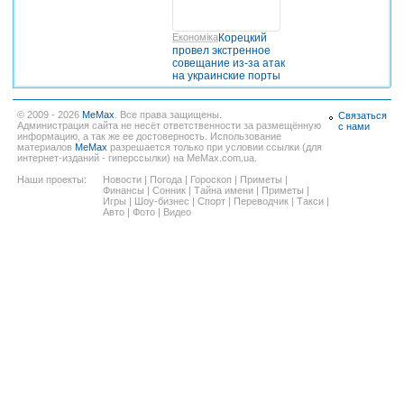
Економіка
Корецкий
провел экстренное
совещание из-за атак
на украинские порты
© 2009 - 2026
MeMax
. Все права защищены.
Связаться
Администрация сайта не несёт ответственности за размещённую
с нами
информацию, а так же ее достоверность. Использование
материалов
MeMax
разрешается только при условии ссылки (для
интернет-изданий - гиперссылки) на MeMax.com.ua.
Наши проекты:
Новости
|
Погода
|
Гороскоп
|
Приметы
|
Финансы
|
Сонник
|
Тайна имени
|
Приметы
|
Игры
|
Шоу-бизнес
|
Спорт
|
Переводчик
|
Такси
|
Авто
|
Фото
|
Видео