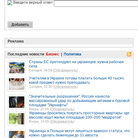
Введите верный ответ
Реклама
Последние новости
Бизнес
|
Политика
Страны ЕС претендуют на украинцев: нужна рабочая
сила
Сегодня, 06:58 (
Обозреватель
)
Учителям в Украине готовы платить больше 40 тысяч:
какой предмет нужно преподавать
Сегодня, 02:30 (
Обозреватель
)
"Значительные разрушения": Россия нанесла
массированный удар по добывающим активам и буровой
площадке "Укрнафты"
Вчера, 22:04 (
Обозреватель
)
Украинцы бросились покупать просторные квартиры: где
массово ищут жилье площадью 100–200 "квадратов"
Вчера, 14:03 (
Обозреватель
)
Украинцы в Польше могут лишиться важного статуса: что
нужно сделать беженцам до 31 августа