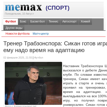
(СПОРТ)
Понедельник, 10 Август
Футбол
Бокс
Баскетбол
Теннис
Автоспорт
Хоккей
Другие виды
Новости футбола
Матч-центр
Тренер Трабзонспора: Сикан готов игра
ему надо время на адаптацию
|
02 февраля 2025, 21:55
Футбол
Наставник Трабзонспора 
высказался о дебюте Дани
клубе. По словам известно
тренера, Сикан имеет кач
играть в старте и очень
проявил на тренировках,
время на адаптацию. «
выкладывался на все 100%.
игру, но получил повр
универсален. Сикан готов 
фото с Корреспондент.net