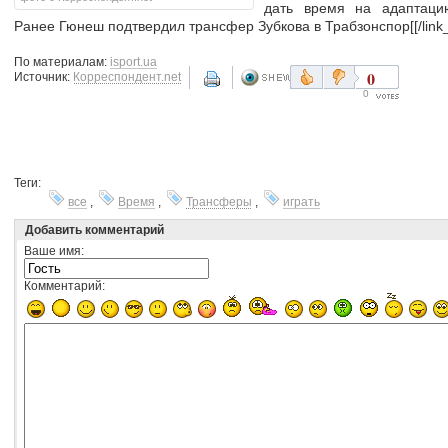
дать время на адаптацию
Ранее Гюнеш подтвердил трансфер Зубкова в Трабзонспор[[/link_
По материалам:
isport.ua
0
Источник:
Корреспондент.net
0
Теги:
все
,
Время
,
Трансферы
,
играть
Добавить комментарий
Ваше имя:
Комментарий: