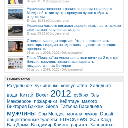
Вчера, 11:59 (
Обозреватель
)
Украинцам внезапно ограничили проезд к границе с
Молдовой: какие пункты пропуска лучше выбрать
водителям
Вчера, 10:51 (
Обозреватель
)
Украинцы массово покупают дорогие новые авто: сколько
стоит самая популярная модель
Вчера, 03:23 (
Обозреватель
)
Стоимость аренды квартир в Украине изменилась: в
некоторых городах на одно жилье – десять желающих
арендовать
08 августа 2026, 09:31 (
Обозреватель
)
Главе "Привата" за месяц заплатили почти на 2 млн грн
больше: озвучены космические зарплаты
государственных банкиров
08 августа 2026, 00:25 (
Обозреватель
)
Облако тегов
Раздольное
лукьяненко
консульство
Холодная
2012
Китай
вода
Boxer
рублях
Эль
Макферсон
пожарники
Кейптаун
малого
Виктория Бэкхем
Siena
Татьяна Васильева
мужчины
Сэм Мендес
могила
жуков
Ducati
общественные туалеты
EURONEWS
Жан-Клод
Ван Дамм
Владимир Кличко
раритет
Запорожье