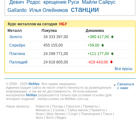
Девич
Родос
крещение Руси
Майли Сайрус
станции
Gallardo
Илья Олейников
Курс металлов на сегодня
НБУ
Металл
Покупка
Динамика
Золото
34 333 397,00
+380 417,00
Серебро
455 155,00
+59,00
Платина
24 299 771,00
+111 177,00
Палладий
24 618 805,00
-419 443,00
Все курсы
© 2009 - 2026
MeMax
. Все права защищены.
Связаться
Администрация сайта не несёт ответственности за размещённую
с нами
информацию, а так же ее достоверность. Использование
материалов
MeMax
разрешается только при условии ссылки (для
интернет-изданий - гиперссылки) на MeMax.com.ua.
Наши проекты:
Новости
|
Погода
|
Гороскоп
|
Приметы
|
Финансы
|
Сонник
|
Тайна имени
|
Приметы
|
Игры
|
Шоу-бизнес
|
Спорт
|
Переводчик
|
Такси
|
Авто
|
Фото
|
Видео