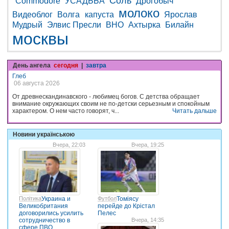
Соль
Commodore
УСАДЬБА
Дрогобыч
молоко
Видеоблог
Волга
капуста
Ярослав
Мудрый
Элвис Пресли
ВНО
Ахтырка
Билайн
москвы
День ангела
сегодня
|
завтра
Глеб
06 августа 2026
От древнескандинавского - любимец богов. С детства обращает
внимание окружающих своим не по-детски серьезным и спокойным
характером. О нем часто говорят, ч...
Читать дальше
Новини українською
Вчера, 22:03
Вчера, 19:25
Політика
Украина и
Футбол
Томіясу
Великобритания
перейде до Крістал
договорились усилить
Пелес
сотрудничество в
Вчера, 14:35
сфере ПВО