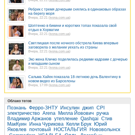
Ребрик с тремя дочерьми снялись в одинаковых образах
на берегу моря
Вчера, 22:21 (
ivona.com.ua
)
Шоптенко в бикини и коротких топах показала свой
отдых в Хорватии
Вчера, 22:21 (
ivona.com.ua
)
Светлицкая после ночного обстрела Киева впервые
заговорила о желании уехать из страны
Вчера, 22:21 (
ivona.com.ua
)
Экс-жена Кличко поделилась редкими кадрами с дочерью
и младшим сыном
Вчера, 22:21 (
ivona.com.ua
)
Сальма Хайек показала 18-летнюю дочь Валентину в
новом видео из Барселоны
Вчера, 17:09 (
ivona.com.ua
)
Облако тегов
Познань
Ферро-ЗНТУ
Инсулин
джип
CPI
электричество
Arena
Милла Йовович
ручка
Владимир Аржанов
утепление
Qashqai
Стив
МакКуин
Инна Чурикова
Келли Брук
Юрий
Яковлев
почтовый
НОСТАЛЬГИЯ
Нововолынск