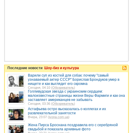
Последние новости
Шоу-биз и культура
Варили суп из костей для собак: почему "самый
узнаваемый актер СССР" Борислав Брондуков умер в
нищете и как выглядит его скромна
Сегодня, 04:10 (
Обозреватель
)
Голливудская звезда с украинским сердцем:
малоизвестные страницы жизни Веры Фармиги и как она
заставляет американцев не забывать
Сегодня, 03:36 (
Обозреватель
)
Астафьева остро высказалась о коллегах и их
развлекательной занятости
Вчера, 23:07 (
ivona.com.ua
)
Жена Пирса Броснана поздравила его с серебряной
свадьбой и показала архивные фото
Вчера, 22:21 (
ivona.com.ua
)