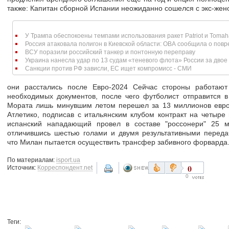
также: Капитан сборной Испании неожиданно сошелся с экс-жен
У Трампа обеспокоены темпами использования ракет Patriot и Toma
Россия атаковала полигон в Киевской области: ОВА сообщила о повре
ВСУ поразили российский танкер и понтонную переправу
Украина нанесла удар по 13 судам «теневого флота» России за двое 
Санкции против РФ зависли, ЕС ищет компромисс - СМИ
они расстались после Евро-2024 Сейчас стороны работаю
необходимых документов, после чего футболист отправится 
Мората лишь минувшим летом перешел за 13 миллионов евро
Атлетико, подписав с итальянским клубом контракт на четыре
испанский нападающий провел в составе "россонери" 25 м
отличившись шестью голами и двумя результативными переда
что Милан пытается осуществить трансфер забивного форварда
По материалам:
isport.ua
0
Источник:
Корреспондент.net
0
Теги: