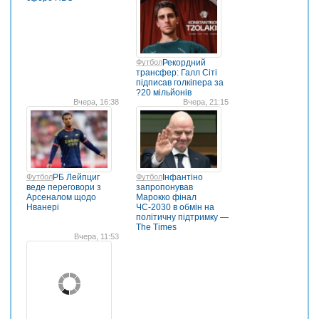
Футбол
Рекордний
трансфер: Галл Сіті
підписав голкіпера за
?20 мільйонів
Вчера, 16:38
Вчера, 21:15
Футбол
РБ Лейпциг
Футбол
Інфантіно
веде переговори з
запропонував
Арсеналом щодо
Марокко фінал
Нванері
ЧС-2030 в обмін на
політичну підтримку —
The Times
Вчера, 11:53