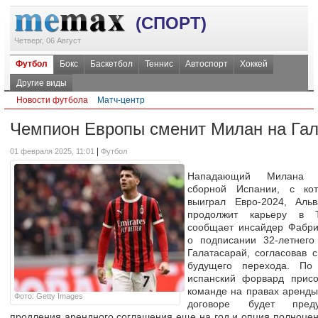
(СПОРТ)
Четверг, 06 Август
Футбол
Бокс
Баскетбол
Теннис
Автоспорт
Хоккей
Другие виды
Новости футбола
Матч-центр
Чемпион Европы сменит Милан на Гал
|
01 февраля 2025, 11:01
Футбол
Нападающий Милана 
сборной Испании, с ко
выиграл Евро-2024, Аль
продолжит карьеру в Т
сообщает инсайдер Фабри
о подписании 32-летнего
Галатасарай, согласовав с
будущего перехода. По
испанский форвард присо
команде на правах аренды 
Фото: Getty Images
договоре будет преду
продления арендного соглашения еще на год и опция полноценн