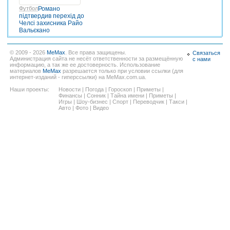
Футбол
Романо
підтвердив перехід до
Челсі захисника Райо
Вальєкано
© 2009 - 2026
MeMax
. Все права защищены.
Связаться
Администрация сайта не несёт ответственности за размещённую
с нами
информацию, а так же ее достоверность. Использование
материалов
MeMax
разрешается только при условии ссылки (для
интернет-изданий - гиперссылки) на MeMax.com.ua.
Наши проекты:
Новости
|
Погода
|
Гороскоп
|
Приметы
|
Финансы
|
Сонник
|
Тайна имени
|
Приметы
|
Игры
|
Шоу-бизнес
|
Спорт
|
Переводчик
|
Такси
|
Авто
|
Фото
|
Видео