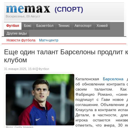
(СПОРТ)
Воскресенье, 09 Август
Футбол
Бокс
Баскетбол
Теннис
Автоспорт
Хоккей
Другие виды
Новости футбола
Матч-центр
Еще один талант Барселоны продлит к
клубом
|
31 января 2025, 15:44
Футбол
Каталонская
Барселона
д
об обновлении контракта
своим талантом. Как
Фабрицио Романо, «сине-
подпишут с Гави новое д
соглашение. Объявление д
Клаусула в контракте испа
Детали, в частности, дли
игрока остаются неизв
отметить, что вчера, 30 
Фото: Getty Images