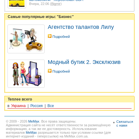
Вчера, 22:06 (
Bigmir
)
Самые популярные игры: "Бизнес"
Агентство талантов Лилу
Подробней
Модный бутик 2. Эксклюзив
Подробней
Теплее всего
в
Украина
|
Россия
|
Все
© 2009 - 2026
MeMax
. Все права защищены.
Связаться
Администрация сайта не несёт ответственности за размещённую
с нами
информацию, а так же ее достоверность. Использование
материалов
MeMax
разрешается только при условии ссылки (для
интернет-изданий - гиперссылки) на MeMax.com.ua.