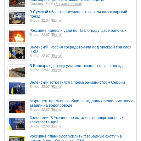
Сегодня, 00:05 (
Зеркало недели
)
В Сумской области россияне атаковали пассажирский
поезд
Вчера, 22:34 (
Bigmir
)
Россияне нанесли удар по Павлограду: двое раненых
Вчера, 22:07 (
Bigmir
)
Зеленский: Россия сосредоточила под Москвой три слоя
ПВО
Вчера, 22:07 (
Bigmir
)
В Броварах девочку ударило током на крыше поезда
Вчера, 22:07 (
Bigmir
)
Зеленский встретился с премьер-министром Сербии
Вчера, 22:07 (
Bigmir
)
Марганец: премьер сообщил о кадровых решениях после
аварии на водопроводе
Вчера, 22:07 (
Bigmir
)
Зеленский: В Украине не осталось неповрежденных
электростанций
Вчера, 22:06 (
Bigmir
)
Россияне планируют усилить "свободную охоту" на
автомобили - Херсонская ОВА