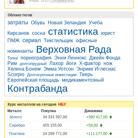
Вчера, 14:03 (
Обозреватель
)
Облако тегов
затраты
Обувь
Новая Зеландия
Учеба
статистика
Кирсанов
сосна
юрист
сериал
ПМЖ
Текстильщик
офисные
Верховная Рада
номинанты
порнография
Энни Леннокс
Джейн Фонда
Топки
Рим
Лахор
йоги
Х-фактор
нож
долгопрудный
Хелена Бонем
Эмма Уотсон
Энрике Иглесиас
Scorpio
Тверь
Долгосрочные инвестиции
Европейская площадь
медикаментозный
Контрабанда
Курс металлов на сегодня
НБУ
Металл
Покупка
Динамика
Золото
34 333 397,00
+380 417,00
Серебро
455 155,00
+59,00
Платина
24 299 771,00
+111 177,00