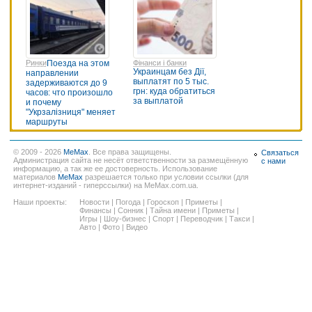
Ринки
Поезда на этом
Фінанси і банки
Украинцам без Дії,
направлении
выплатят по 5 тыс.
задерживаются до 9
грн: куда обратиться
часов: что произошло
за выплатой
и почему
"Укрзалізниця" меняет
маршруты
© 2009 - 2026
MeMax
. Все права защищены.
Связаться
Администрация сайта не несёт ответственности за размещённую
с нами
информацию, а так же ее достоверность. Использование
материалов
MeMax
разрешается только при условии ссылки (для
интернет-изданий - гиперссылки) на MeMax.com.ua.
Наши проекты:
Новости
|
Погода
|
Гороскоп
|
Приметы
|
Финансы
|
Сонник
|
Тайна имени
|
Приметы
|
Игры
|
Шоу-бизнес
|
Спорт
|
Переводчик
|
Такси
|
Авто
|
Фото
|
Видео