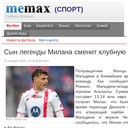
(СПОРТ)
Суббота, 08 Август
Футбол
Бокс
Баскетбол
Теннис
Автоспорт
Хоккей
Другие виды
Новости футбола
Матч-центр
Сын легенды Милана сменит клубную 
|
31 января 2025, 15:40
Футбол
Полузащитник Монц
Мальдини в ближайшее вр
команду. Как сообщае
Романо, Мальдини-млад
игроком Аталанты. Сумм
составит 13-14 млн евро
получит Милан, что был
время перехода Даниэля 
что атакующий хавбек
Мальдини и внуком Че
Фото: iSport.ua
сообщалось, что Милан от
в Ан-Насру.