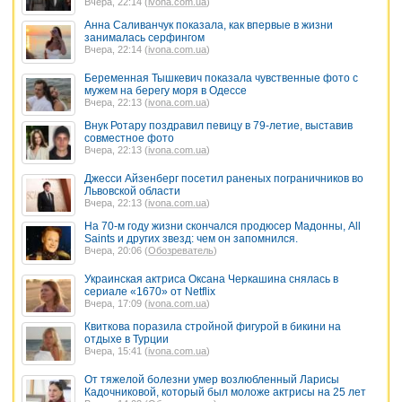
Вчера, 22:14 (
ivona.com.ua
)
Анна Саливанчук показала, как впервые в жизни
занималась серфингом
Вчера, 22:14 (
ivona.com.ua
)
Беременная Тышкевич показала чувственные фото с
мужем на берегу моря в Одессе
Вчера, 22:13 (
ivona.com.ua
)
Внук Ротару поздравил певицу в 79-летие, выставив
совместное фото
Вчера, 22:13 (
ivona.com.ua
)
Джесси Айзенберг посетил раненых пограничников во
Львовской области
Вчера, 22:13 (
ivona.com.ua
)
На 70-м году жизни скончался продюсер Мадонны, All
Saints и других звезд: чем он запомнился.
Вчера, 20:06 (
Обозреватель
)
Украинская актриса Оксана Черкашина снялась в
сериале «1670» от Netflix
Вчера, 17:09 (
ivona.com.ua
)
Квиткова поразила стройной фигурой в бикини на
отдыхе в Турции
Вчера, 15:41 (
ivona.com.ua
)
От тяжелой болезни умер возлюбленный Ларисы
Кадочниковой, который был моложе актрисы на 25 лет