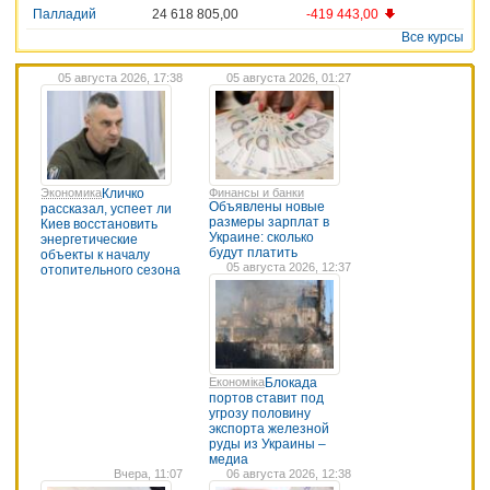
Палладий
24 618 805,00
-419 443,00
Все курсы
05 августа 2026, 17:38
05 августа 2026, 01:27
Экономика
Кличко
Финансы и банки
Объявлены новые
рассказал, успеет ли
размеры зарплат в
Киев восстановить
Украине: сколько
энергетические
будут платить
объекты к началу
05 августа 2026, 12:37
отопительного сезона
Економіка
Блокада
портов ставит под
угрозу половину
экспорта железной
руды из Украины –
медиа
Вчера, 11:07
06 августа 2026, 12:38