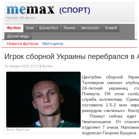
(СПОРТ)
Четверг, 06 Август
Футбол
Бокс
Баскетбол
Теннис
Автоспорт
Хоккей
Другие виды
Новости футбола
Матч-центр
Игрок сборной Украины перебрался в
|
31 января 2025, 13:27
Футбол
Центрбек сборной Укра
Таловеров сменил клубну
24-летний украинец ст
Плимута. Об этом сооб
служба коллектива. Сумм
составила 1.5-2 млн евр
рекордом «зеленых». Контр
Плимут сейчас идет 
Чемпионшипе. От спасит
отделяет 7 очков. Напомни
Фото: iSport.ua
подписал Георгия Бущана.