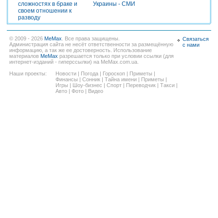
сложностях в браке и
Украины - СМИ
своем отношении к
разводу
© 2009 - 2026
MeMax
. Все права защищены.
Связаться
Администрация сайта не несёт ответственности за размещённую
с нами
информацию, а так же ее достоверность. Использование
материалов
MeMax
разрешается только при условии ссылки (для
интернет-изданий - гиперссылки) на MeMax.com.ua.
Наши проекты:
Новости
|
Погода
|
Гороскоп
|
Приметы
|
Финансы
|
Сонник
|
Тайна имени
|
Приметы
|
Игры
|
Шоу-бизнес
|
Спорт
|
Переводчик
|
Такси
|
Авто
|
Фото
|
Видео