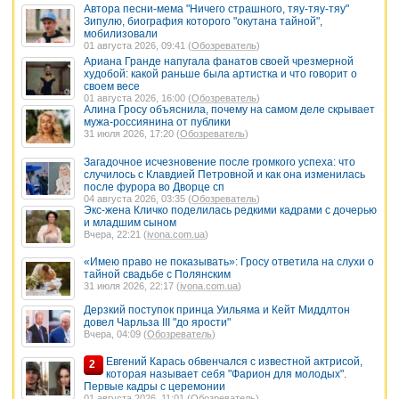
Автора песни-мема "Ничего страшного, тяу-тяу-тяу"
Зипулю, биография которого "окутана тайной",
мобилизовали
01 августа 2026, 09:41 (
Обозреватель
)
Ариана Гранде напугала фанатов своей чрезмерной
худобой: какой раньше была артистка и что говорит о
своем весе
01 августа 2026, 16:00 (
Обозреватель
)
Алина Гросу объяснила, почему на самом деле скрывает
мужа-россиянина от публики
31 июля 2026, 17:20 (
Обозреватель
)
Загадочное исчезновение после громкого успеха: что
случилось с Клавдией Петровной и как она изменилась
после фурора во Дворце сп
04 августа 2026, 03:35 (
Обозреватель
)
Экс-жена Кличко поделилась редкими кадрами с дочерью
и младшим сыном
Вчера, 22:21 (
ivona.com.ua
)
«Имею право не показывать»: Гросу ответила на слухи о
тайной свадьбе с Полянским
31 июля 2026, 22:17 (
ivona.com.ua
)
Дерзкий поступок принца Уильяма и Кейт Миддлтон
довел Чарльза III "до ярости"
Вчера, 04:09 (
Обозреватель
)
Евгений Карась обвенчался с известной актрисой,
2
которая называет себя "Фарион для молодых".
Первые кадры с церемонии
01 августа 2026, 11:01 (
Обозреватель
)