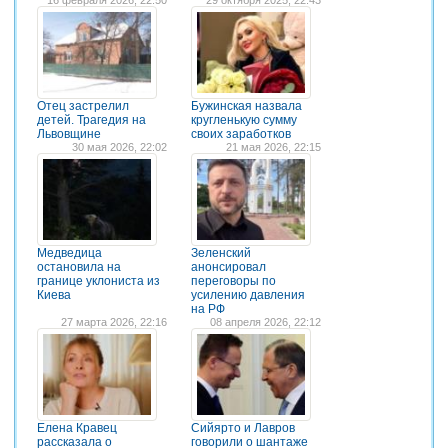
Отец застрелил
Бужинская назвала
детей. Трагедия на
кругленькую сумму
Львовщине
своих заработков
30 мая 2026, 22:02
21 мая 2026, 22:15
Медведица
Зеленский
остановила на
анонсировал
границе уклониста из
переговоры по
Киева
усилению давления
на РФ
27 марта 2026, 22:16
08 апреля 2026, 22:12
Елена Кравец
Сийярто и Лавров
рассказала о
говорили о шантаже