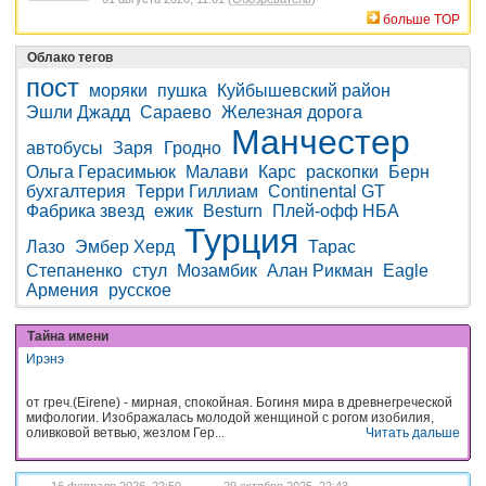
больше TOP
Облако тегов
пост
моряки
пушка
Куйбышевский район
Эшли Джадд
Сараево
Железная дорога
Манчестер
автобусы
Заря
Гродно
Ольга Герасимьюк
Малави
Карс
раскопки
Берн
бухгалтерия
Терри Гиллиам
Continental GT
Фабрика звезд
ежик
Besturn
Плей-офф НБА
Турция
Лазо
Эмбер Херд
Тарас
Степаненко
стул
Мозамбик
Алан Рикман
Eagle
Армения
русское
Тайна имени
Ирэнэ
от греч.(Eirene) - мирная, спокойная. Богиня мира в древнегреческой
мифологии. Изображалась молодой женщиной с рогом изобилия,
оливковой ветвью, жезлом Гер...
Читать дальше
16 февраля 2026, 22:50
29 октября 2025, 22:43