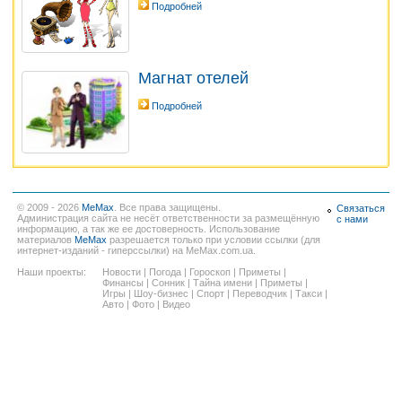
Подробней
Магнат отелей
Подробней
© 2009 - 2026
MeMax
. Все права защищены.
Связаться
Администрация сайта не несёт ответственности за размещённую
с нами
информацию, а так же ее достоверность. Использование
материалов
MeMax
разрешается только при условии ссылки (для
интернет-изданий - гиперссылки) на MeMax.com.ua.
Наши проекты:
Новости
|
Погода
|
Гороскоп
|
Приметы
|
Финансы
|
Сонник
|
Тайна имени
|
Приметы
|
Игры
|
Шоу-бизнес
|
Спорт
|
Переводчик
|
Такси
|
Авто
|
Фото
|
Видео