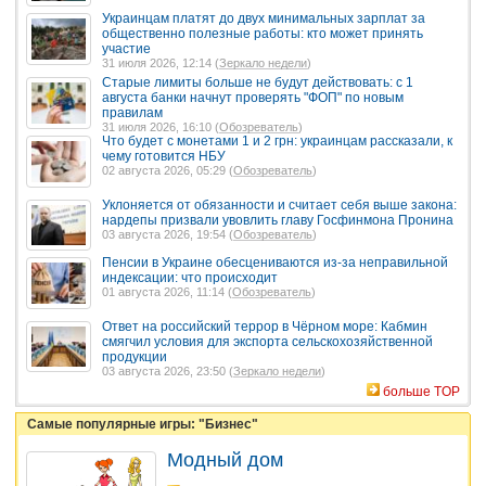
Украинцам платят до двух минимальных зарплат за
общественно полезные работы: кто может принять
участие
31 июля 2026, 12:14 (
Зеркало недели
)
Старые лимиты больше не будут действовать: с 1
августа банки начнут проверять "ФОП" по новым
правилам
31 июля 2026, 16:10 (
Обозреватель
)
Что будет с монетами 1 и 2 грн: украинцам рассказали, к
чему готовится НБУ
02 августа 2026, 05:29 (
Обозреватель
)
Уклоняется от обязанности и считает себя выше закона:
нардепы призвали увовлить главу Госфинмона Пронина
03 августа 2026, 19:54 (
Обозреватель
)
Пенсии в Украине обесцениваются из-за неправильной
индексации: что происходит
01 августа 2026, 11:14 (
Обозреватель
)
Ответ на российский террор в Чёрном море: Кабмин
смягчил условия для экспорта сельскохозяйственной
продукции
03 августа 2026, 23:50 (
Зеркало недели
)
больше TOP
Самые популярные игры: "Бизнес"
Модный дом