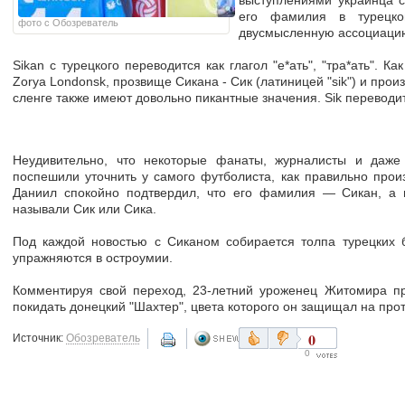
выступлениями украинца с
его фамилия в турецк
фото с Обозреватель
двусмысленную ассоциаци
Sikan с турецкого переводится как глагол "е*ать", "тра*ать". К
Zorya Londonsk, прозвище Сикана - Сик (латиницей "sik") и прои
сленге также имеют довольно пикантные значения. Sik переводитс
Неудивительно, что некоторые фанаты, журналисты и даже 
поспешили уточнить у самого футболиста, как правильно прои
Даниил спокойно подтвердил, что его фамилия — Сикан, а 
называли Сик или Сика.
Под каждой новостью с Сиканом собирается толпа турецких 
упражняются в остроумии.
Комментируя свой переход, 23-летний уроженец Житомира пр
покидать донецкий "Шахтер", цвета которого он защищал на про
0
Источник:
Обозреватель
0