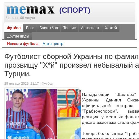
(СПОРТ)
Четверг, 06 Август
Футбол
Бокс
Баскетбол
Теннис
Автоспорт
Хоккей
Другие виды
Новости футбола
Матч-центр
Футболист сборной Украины по фамили
прозвищу "Х*й" произвел небывалый 
Турции.
|
29 января 2025, 21:17
Футбол
Нападающий "Шахтера"
Украины Даниил Сика
официальный контракт 
"Трабзонспором", выз
реакцию у местных фанат
дикого ажиотажа стала фа
Теперь болельщики "Трабзо