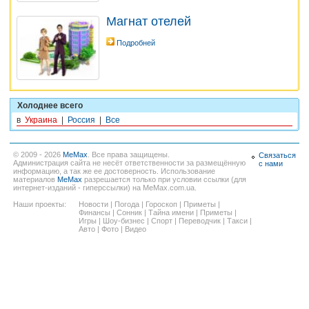
Магнат отелей
Подробней
Холоднее всего
в
Украина
|
Россия
|
Все
© 2009 - 2026
MeMax
. Все права защищены.
Связаться
Администрация сайта не несёт ответственности за размещённую
с нами
информацию, а так же ее достоверность. Использование
материалов
MeMax
разрешается только при условии ссылки (для
интернет-изданий - гиперссылки) на MeMax.com.ua.
Наши проекты:
Новости
|
Погода
|
Гороскоп
|
Приметы
|
Финансы
|
Сонник
|
Тайна имени
|
Приметы
|
Игры
|
Шоу-бизнес
|
Спорт
|
Переводчик
|
Такси
|
Авто
|
Фото
|
Видео