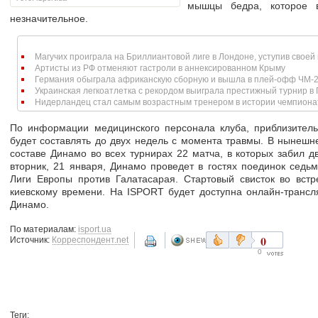
мышцы бедра, которое в
незначительное.
Магучих проиграла на Бриллиантовой лиге в Лондоне, уступив своей г
Артисты из РФ отменяют гастроли в аннексированном Крыму
Германия обыграла африканскую сборную и вышла в плей-офф ЧМ-
Украинская легкоатлетка с рекордом выиграла престижный турнир в
Нидерландец стал самым возрастным тренером в истории чемпиона
По информации медицинского персонала клуба, приблизитель
будет составлять до двух недель с момента травмы. В нынешн
составе Динамо во всех турнирах 22 матча, в которых забил д
вторник, 21 января, Динамо проведет в гостях поединок седьм
Лиги Европы против Галатасарая. Стартовый свисток во встр
киевскому времени. На ISPORT будет доступна онлайн-трансл
Динамо.
По материалам:
isport.ua
0
Источник:
Корреспондент.net
0
Теги: