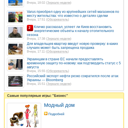
Вчера, 18:02 (
Зеркало недели
)
Varus приобрел одну из крупнейших сетей магазинов по
месту жительства: что известно о деталях сделки
Вчера, 17:51 (
Обозреватель
)
Кличко рассказал, успеет ли Киев восстановить
2
энергетические объекты к началу отопительного
сезона
Вчера, 17:38 (
Зеркало недели
)
Для владельцев квартир введут новую проверку: в каких
случаях может быть запрещена продажа
Вчера, 17:11 (
Обозреватель
)
Украинцам в стране ЕС начали предоставлять
временную защиту по-новому: как подтвердить статус с 5
августа
Вчера, 15:55 (
Обозреватель
)
Российский экспорт нефти резко сократился после атак
Украины — Bloomberg
Вчера, 15:51 (
Зеркало недели
)
Самые популярные игры: "Бизнес"
Модный дом
Подробней