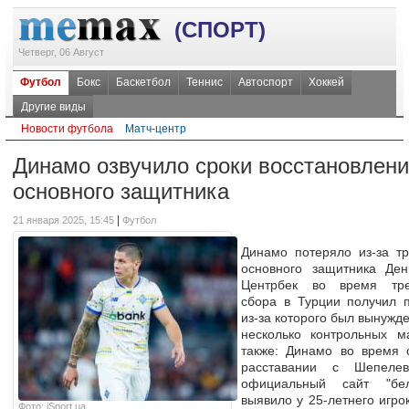
(СПОРТ)
Четверг, 06 Август
Футбол
Бокс
Баскетбол
Теннис
Автоспорт
Хоккей
Другие виды
Новости футбола
Матч-центр
Динамо озвучило сроки восстановлени
основного защитника
|
21 января 2025, 15:45
Футбол
Динамо потеряло из-за т
основного защитника Ден
Центрбек во время тре
сбора в Турции получил 
из-за которого был вынужд
несколько контрольных
также: Динамо во время 
расставании с Шепе
официальный сайт "бел
выявило у 25-летнего игро
Фото: iSport.ua