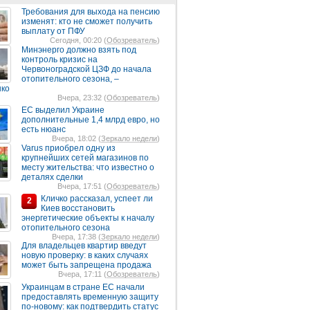
Требования для выхода на пенсию
изменят: кто не сможет получить
выплату от ПФУ
Сегодня, 00:20 (
Обозреватель
)
Минэнерго должно взять под
контроль кризис на
Червоноградской ЦЗФ до начала
отопительного сезона, –
нко
Вчера, 23:32 (
Обозреватель
)
ЕС выделил Украине
дополнительные 1,4 млрд евро, но
есть нюанс
Вчера, 18:02 (
Зеркало недели
)
Varus приобрел одну из
крупнейших сетей магазинов по
месту жительства: что известно о
деталях сделки
Вчера, 17:51 (
Обозреватель
)
Кличко рассказал, успеет ли
2
Киев восстановить
энергетические объекты к началу
отопительного сезона
Вчера, 17:38 (
Зеркало недели
)
Для владельцев квартир введут
новую проверку: в каких случаях
может быть запрещена продажа
Вчера, 17:11 (
Обозреватель
)
Украинцам в стране ЕС начали
предоставлять временную защиту
по-новому: как подтвердить статус