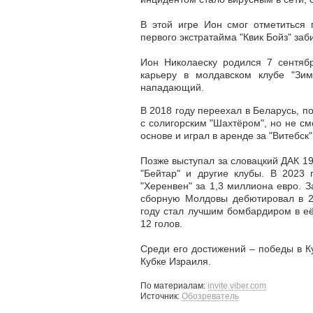
В этой игре Ион смог отметиться 
первого экстратайма "Квик Бойз" з
Ион Николаеску родился 7 сентяб
карьеру в молдавском клубе "Зим
нападающий.
В 2018 году переехал в Беларусь, п
с солигорским "Шахтёром", но не см
основе и играл в аренде за "Витебск"
Позже выступал за словацкий ДАК 19
"Бейтар" и другие клубы. В 2023 
"Херенвен" за 1,3 миллиона евро. 
сборную Молдовы дебютировал в 20
году стал лучшим бомбардиром в её
12 голов.
Среди его достижений – победы в К
Кубке Израиля.
По материалам:
invite.viber.com
Источник:
Обозреватель