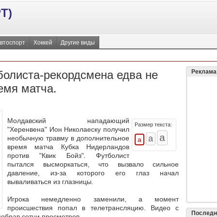
Т)
втоспорт
Хоккей
Другие виды
болиста-рекордсмена едва не
Реклама
емя матча.
Молдавский нападающий
Размер текста:
"Херенвена" Ион Николаеску получил
необычную травму в дополнительное
время матча Кубка Нидерландов
против "Квик Бойз". Футболист
пытался высморкаться, что вызвало сильное
давление, из-за которого его глаз начал
вываливаться из глазницы.
Игрока немедленно заменили, а момент
происшествия попал в телетрансляцию. Видео с
Последн
собрав сотни просмотров.