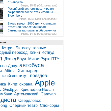
с 5 августа
Вчера, 15:55 (
Обозреватель
)
Российский экспорт нефти резко
сократился после атак Украины —
Bloomberg
Вчера, 15:51 (
Зеркало недели
)
Зачем вводят 2000 грн: украинцам
ответили, "съест" ли новая
банкнота зарплаты и сбережения
Вчера, 14:41 (
Обозреватель
)
егов
Кэтрин Бигелоу
горные
одный переход
Клинт Иствуд
д
Дэвид Боуи
Микки Рурк
ПТУ
автобуса
в-на-Дону
а
Altima
Хит-парад
поездов
нский институт
Apple
нка
Кипр
охрана
ь
Эльбрус
Кристофер Нолан
имбанк
Артемовский
Caravan
диета
Свердловск
Yong
Оперный театр
Спонсоры