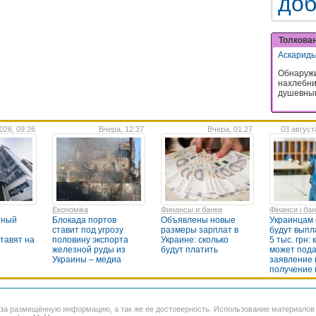
доб
Толкова
Аскарид
Обнаружи
нахлебни
душевным
026, 09:26
Вчера, 12:37
Вчера, 01:27
03 август
Економіка
Финансы и банки
Фінанси і ба
тный
Блокада портов
Объявлены новые
Украинцам 
ставит под угрозу
размеры зарплат в
будут выпл
ставят на
половину экспорта
Украине: сколько
5 тыс. грн: 
железной руды из
будут платить
может пода
Украины – медиа
заявление 
получение
 за размещённую информацию, а так же ее достоверность. Использование материало