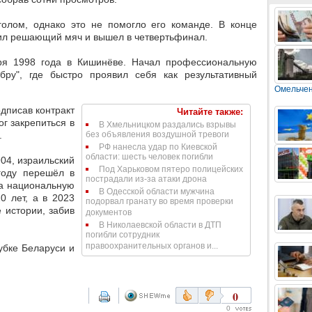
голом, однако это не помогло его команде. В конце
абил решающий мяч и вышел в четвертьфинал.
ря 1998 года в Кишинёве. Начал профессиональную
бру", где быстро проявил себя как результативный
Омельче
одписав контракт
Читайте также:
ог закрепиться в
В Хмельницком раздались взрывы
.
без объявления воздушной тревоги
РФ нанесла удар по Киевской
области: шесть человек погибли
04, израильский
Под Харьковом пятеро полицейских
году перешёл в
пострадали из-за атаки дрона
За национальную
В Одесской области мужчина
 лет, а в 2023
подорвал гранату во время проверки
 истории, забив
документов
В Николаевской области в ДТП
погибли сотрудник
правоохранительных органов и...
убке Беларуси и
0
0