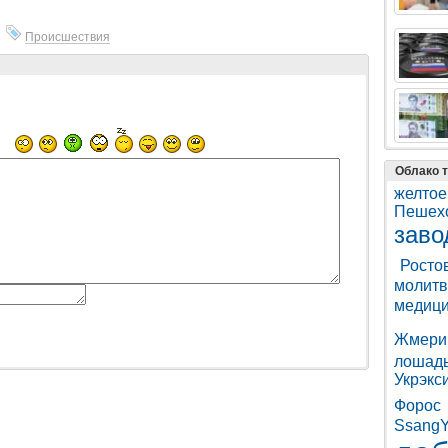
,
Происшествия
Облако т
желтое
Пешех
заво
Росто
молитв
медици
Жмери
лошад
Укрэкс
Форос
Ssang