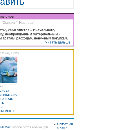
авить
ние снов
ы
(Сонник Г. Иванова)
ть у себя глистов – к нахальному
ку, неоправданным материальным и
 тратам, расходам, ненужным покупкам.
Читать дальше
а 2026, 17:20
нки
снова
ачивать по
кто и как
ть
на
 выплаты
Связаться
в
MeMax
разрешается только при
с нами