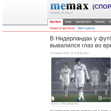
(СПОР
Четверг, 06 Август
Футбол
Бокс
Баскетбол
Теннис
А
Новости футбола
Матч-центр
В Нидерландах у фут
вывалился глаз во вр
|
18 января 2025, 22:33
Футбол
фото с Обозреватель
инцидентом стало вирусным в сети, 