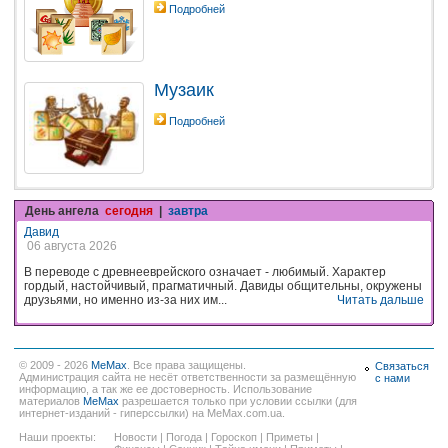
Подробней
Музаик
Подробней
День ангела
сегодня
|
завтра
Давид
06 августа 2026
В переводе с древнееврейского означает - любимый. Характер
гордый, настойчивый, прагматичный. Давиды общительны, окружены
друзьями, но именно из-за них им...
Читать дальше
© 2009 - 2026
MeMax
. Все права защищены.
Связаться
Администрация сайта не несёт ответственности за размещённую
с нами
информацию, а так же ее достоверность. Использование
материалов
MeMax
разрешается только при условии ссылки (для
интернет-изданий - гиперссылки) на MeMax.com.ua.
Наши проекты:
Новости
|
Погода
|
Гороскоп
|
Приметы
|