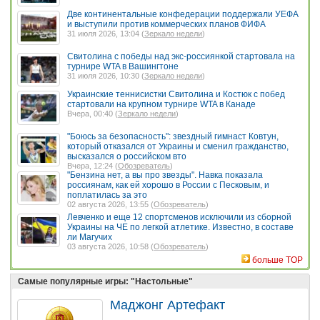
Две континентальные конфедерации поддержали УЕФА
и выступили против коммерческих планов ФИФА
31 июля 2026, 13:04 (
Зеркало недели
)
Свитолина с победы над экс-россиянкой стартовала на
турнире WTA в Вашингтоне
31 июля 2026, 10:30 (
Зеркало недели
)
Украинские теннисистки Свитолина и Костюк с побед
стартовали на крупном турнире WTA в Канаде
Вчера, 00:40 (
Зеркало недели
)
"Боюсь за безопасность": звездный гимнаст Ковтун,
который отказался от Украины и сменил гражданство,
высказался о российском вто
Вчера, 12:24 (
Обозреватель
)
"Бензина нет, а вы про звезды". Навка показала
россиянам, как ей хорошо в России с Песковым, и
поплатилась за это
02 августа 2026, 13:55 (
Обозреватель
)
Левченко и еще 12 спортсменов исключили из сборной
Украины на ЧЕ по легкой атлетике. Известно, в составе
ли Магучих
03 августа 2026, 10:58 (
Обозреватель
)
больше TOP
Самые популярные игры: "Настольные"
Маджонг Артефакт