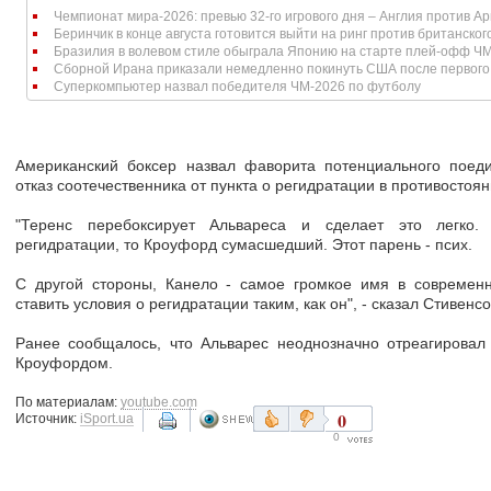
Чемпионат мира-2026: превью 32-го игрового дня – Англия против А
Беринчик в конце августа готовится выйти на ринг против британског
Бразилия в волевом стиле обыграла Японию на старте плей-офф Ч
Сборной Ирана приказали немедленно покинуть США после первого м
Суперкомпьютер назвал победителя ЧМ-2026 по футболу
Американский боксер назвал фаворита потенциального поед
отказ соотечественника от пункта о регидратации в противостоя
"Теренс перебоксирует Альвареса и сделает это легко.
регидратации, то Кроуфорд сумасшедший. Этот парень - псих.
С другой стороны, Канело - самое громкое имя в современ
ставить условия о регидратации таким, как он", - сказал Стивенс
Ранее сообщалось, что Альварес неоднозначно отреагирова
Кроуфордом.
По материалам:
youtube.com
0
Источник:
iSport.ua
0