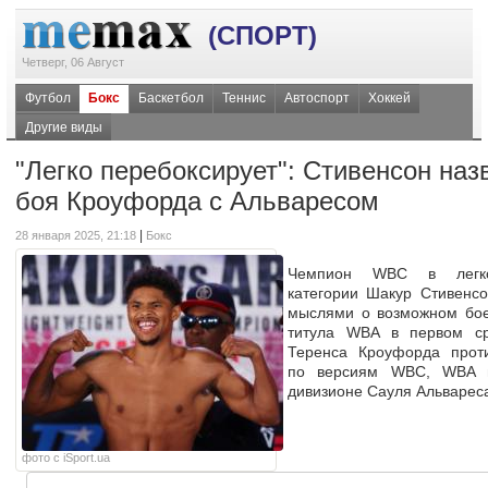
(СПОРТ)
Четверг, 06 Август
Футбол
Бокс
Баскетбол
Теннис
Автоспорт
Хоккей
Другие виды
"Легко перебоксирует": Стивенсон на
боя Кроуфорда с Альваресом
|
28 января 2025, 21:18
Бокс
Чемпион WBC в легко
категории Шакур Стивенс
мыслями о возможном бое
титула WBA в первом с
Теренса Кроуфорда прот
по версиям WBC, WBA 
дивизионе Сауля Альварес
фото с iSport.ua