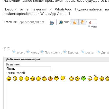
Напомним, ранее Костюк прокомментировал свое будущее во гл
Новости от в Telegram и WhatsApp. Подписывайтесь на 
me/korrespondentnet и WhatsApp Автор: 1
0
Источник:
Корреспондент.net
0
Теги:
этом
,
Киев
,
Президент
,
Европа
,
место
,
Дина
Добавить комментарий
Ваше имя:
Комментарий: