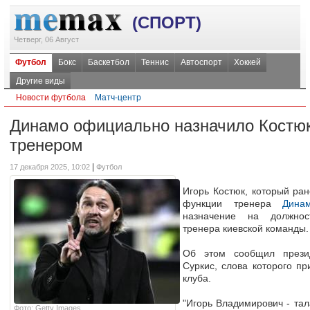
(СПОРТ)
Четверг, 06 Август
Футбол
Бокс
Баскетбол
Теннис
Автоспорт
Хоккей
Другие виды
Новости футбола
Матч-центр
Динамо официально назначило Костю
тренером
|
17 декабря 2025, 10:02
Футбол
Игорь Костюк, который ра
функции тренера
Дина
назначение на должнос
тренера киевской команды.
Об этом сообщил презид
Суркис, слова которого п
клуба.
"Игорь Владимирович - тал
Фото: Getty Images