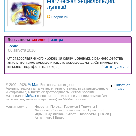
Магическая энциклопедия.
Лунный
Подробней
День ангела
сегодня
|
завтра
Борис
06 августа 2026
От старославянского - борец за славу. Боренька с раннего детства
знает, что такое хорошо и как это хорошо делать. Он никогда не
швырнет портфель на пол, а,...
Читать дальше
© 2009 - 2026
MeMax
. Все права защищены.
Связаться
Администрация сайта не несёт ответственности за размещённую
с нами
информацию, а так же ее достоверность. Использование
материалов
MeMax
разрешается только при условии ссылки (для
интернет-изданий - гиперссылки) на MeMax.com.ua.
Наши проекты:
Новости
|
Погода
|
Гороскоп
|
Приметы
|
Финансы
|
Сонник
|
Тайна имени
|
Приметы
|
Игры
|
Шоу-бизнес
|
Спорт
|
Переводчик
|
Такси
|
Авто
|
Фото
|
Видео