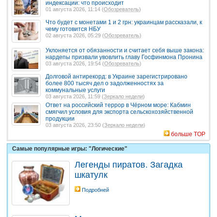
индексации: что происходит
01 августа 2026, 11:14 (
Обозреватель
)
Что будет с монетами 1 и 2 грн: украинцам рассказали, к
чему готовится НБУ
02 августа 2026, 05:29 (
Обозреватель
)
Уклоняется от обязанности и считает себя выше закона:
нардепы призвали увовлить главу Госфинмона Пронина
03 августа 2026, 19:54 (
Обозреватель
)
Долговой антирекорд: в Украине зарегистрировано
более 800 тысяч дел о задолженностях за
коммунальные услуги
03 августа 2026, 11:59 (
Зеркало недели
)
Ответ на российский террор в Чёрном море: Кабмин
смягчил условия для экспорта сельскохозяйственной
продукции
03 августа 2026, 23:50 (
Зеркало недели
)
больше TOP
Самые популярные игры: "Логические"
Легенды пиратов. Загадка
шкатулк
Подробней