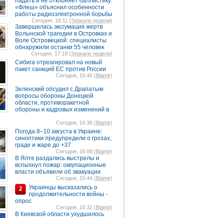
падать и не отклоняет баллистику:
«Флеш» объяснил особенности
работы радиоэлектронной борьбы
Сегодня, 18:11 (
Зеркало недели
)
Завершилась эксгумация жертв
Волынской трагедии в Островках и
Воле Островецкой: специалисты
обнаружили останки 55 человек
Сегодня, 17:18 (
Зеркало недели
)
Сибига отреагировал на новый
пакет санкций ЕС против России
Сегодня, 16:46 (
Bigmir
)
Зеленский обсудил с Драпатым
вопросы обороны Донецкой
области, противоракетной
обороны и кадровых изменений в
Сегодня, 16:36 (
Bigmir
)
Погода 8–10 августа в Украине:
синоптики предупредили о грозах,
граде и жаре до +37
Сегодня, 16:08 (
Bigmir
)
В Ялте раздались выстрелы и
вспыхнул пожар: оккупационные
власти объявили об эвакуации
Сегодня, 15:44 (
Bigmir
)
Украинцы высказались о
2
продолжительности войны -
опрос
Сегодня, 15:32 (
Bigmir
)
В Киевской области ухудшилось