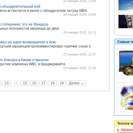
24 января 2025, 13:06
л объединительный бой
еса встретится в ринге с обладателем титула WBA.
24 января 2025, 13:05
о соперника: это не Фундора
ьных оппонентов украинца до двух.
24 января 2025, 00:13
Самые п
овал на идею возвращения в бокс
атьев-украинцев прокомментировал горячие слухи о
23 января 2025, 22:07
го боксера в Киеве отменили
 против чемпиона WBC в бриджервейте.
23 января 2025, 17:42
13
14
15
16
17
18
19
Далее →
Теплее в
в
Украин