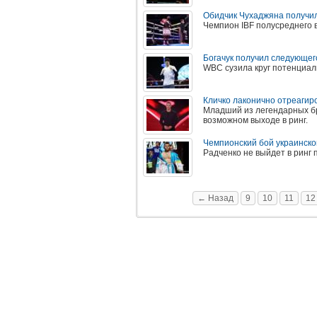
Обидчик Чухаджяна получи
Чемпион IBF полусреднего в
Богачук получил следующег
WBC сузила круг потенциал
Кличко лаконично отреагир
Младший из легендарных бр
возможном выходе в ринг.
Чемпионский бой украинско
Радченко не выйдет в ринг
← Назад
9
10
11
12