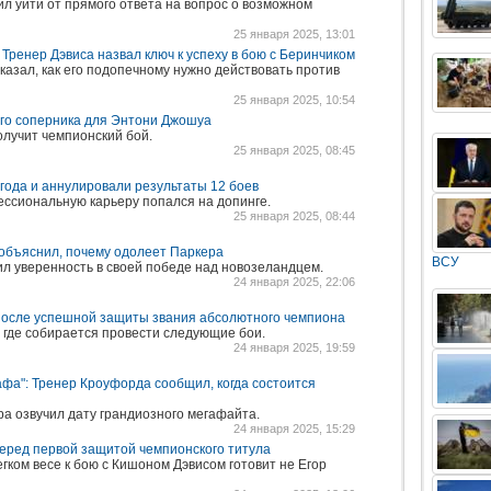
л уйти от прямого ответа на вопрос о возможном
25 января 2025, 13:01
 Тренер Дэвиса назвал ключ к успеху в бою с Беринчиком
казал, как его подопечному нужно действовать против
25 января 2025, 10:54
го соперника для Энтони Джошуа
олучит чемпионский бой.
25 января 2025, 08:45
 года и аннулировали результаты 12 боев
ссиональную карьеру попался на допинге.
25 января 2025, 08:44
 объяснил, почему одолеет Паркера
ВСУ
л уверенность в своей победе над новозеландцем.
24 января 2025, 22:06
после успешной защиты звания абсолютного чемпиона
, где собирается провести следующие бои.
24 января 2025, 19:59
афа": Тренер Кроуфорда сообщил, когда состоится
ра озвучил дату грандиозного мегафайта.
24 января 2025, 15:29
еред первой защитой чемпионского титула
гком весе к бою с Кишоном Дэвисом готовит не Егор