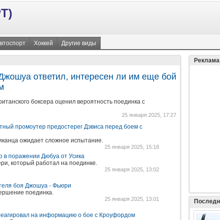
Т)
втоспорт
Хоккей
Другие виды
Реклама
Джошуа ответил, интересен ли им еще бой
м
итанского боксера оценил вероятность поединка с
25 января 2025, 17:27
етный промоутер предостерег Дэвиса перед боем с
риканца ожидает сложное испытание.
25 января 2025, 15:18
 в поражении Дюбуа от Усика
ри, который работал на поединке.
25 января 2025, 13:02
теля боя Джошуа - Фьюри
вершение поединка.
25 января 2025, 13:01
Последн
реагировал на информацию о бое с Кроуфордом