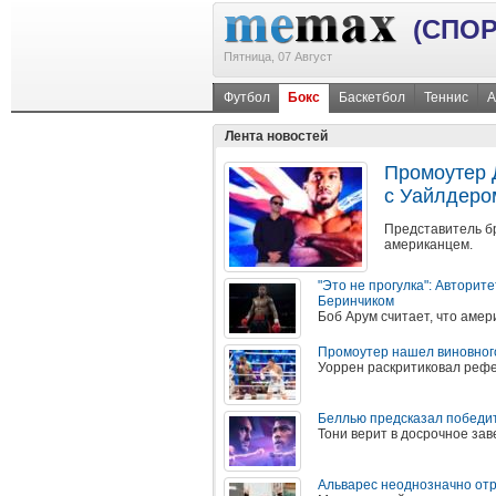
(СПОР
Пятница, 07 Август
Футбол
Бокс
Баскетбол
Теннис
А
Лента новостей
Промоутер 
с Уайлдеро
Представитель бр
американцем.
"Это не прогулка": Авторит
Беринчиком
Боб Арум считает, что аме
Промоутер нашел виновного
Уоррен раскритиковал рефе
Беллью предсказал победи
Тони верит в досрочное за
Альварес неоднозначно от