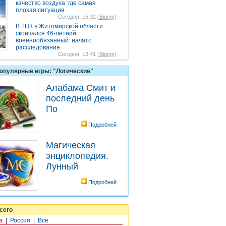
качество воздуха: где самая
плохая ситуация
Сегодня, 15:32 (
Bigmir
)
В ТЦК в Житомирской области
скончался 46-летний
военнообязанный: начато
расследование
Сегодня, 13:41 (
Bigmir
)
опулярные игры: "Логические"
Алабама Смит и
последний день
По
Подробней
Магическая
энциклопедия.
Лунный
Подробней
сего
а
|
Россия
|
Все