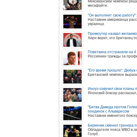
Мексиканский чемпион реши
мегафайте.
"Он выполнит свою работу":
Наставник американца расс
украинца.
Промоутер назвал желаемо
Хирн верит, что британец п
Поветкина отстранили на 4
Россиянин трижды за профе
"Его время прошло": Дюбуа
Британский чемпион вырази
Иноуэ озвучил свои планы 
Японский боксер рассказал
"Битва Давида против Голи
поединок с Альваресом
Наставник именитого боксе
Беринчик сменил тренера п
Обладателя пояса WBO в ле
Голуб.