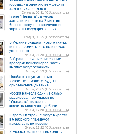
Украине изменилась: в некоторых
городах на одно жилье – десять
желающих арендовать
Сегодня, 09:31 (
Обозреватель
)
Главе "Привата" за месяц
заплатили почти на 2 млн грн
больше: озвучены космические
зарплаты государственных
Сегодня, 00:25 (
Обозреватель
)
В Украине ожидают нового скачка
цен на продукты: что подорожает
уже осенью
Вчера, 21:38 (
Обозреватель
)
В Украине начались массовые
проверки пенсионеров: часть
выплат могут отменить
Вчера, 20:29 (
Обозреватель
)
Нацбанк выпустит новую
"секретную" монету: будет в
оригинальном дизайне
Вчера, 20:05 (
Обозреватель
)
Россия нанесла один из самых
массированных ударов по
"Укрнафте": потеряна
значительная часть добычи
Вчера, 17:56 (
Обозреватель
)
Штрафы в Украине могут вырасти
в 6 раз: кого планируют
наказывать по-новому
Вчера, 17:22 (
Обозреватель
)
У Евросоюза просят выделить