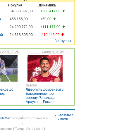
Покупка
Динамика
34 333 397,00
+380 417,00
о
455 155,00
+59,00
а
24 299 771,00
+111 177,00
ий
24 618 805,00
-419 443,00
Все курсы
а 2026, 19:25
Сегодня, 00:34
Футбол
рейде до
Ліверпуль домовився з
лес
Барселоною про
оренду Рональда
Араухо — Романо
Связаться
в
MeMax
разрешается только при
с нами
еводчик
|
Такси
|
Авто
|
Фото
|