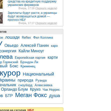
средства на кредитную поддержку
украинских фермеров
Вчера, 17:18 (
Зеркало недели
)
Зарплаты будут расти, а украинцы
будут возвращаться домой —
прогноз НБУ
Вчера, 17:17 (
Зеркало недели
)
егов
лошади
ое
Reflex
Фил Коллинз
У
Овьедо
Алексей Панин
каро
оэнергия
Кайли Миноуг
лева
карти
Европейская партия
р Горянский
Брэндон Ли
овый
Бокс
Кременец
курор
Национальный
Украины
природа
Руанда
ачальник
сноуборд
Алексеевка
Орландо Блум
Круиз
Чак Норрис
Меган Фокс
ов
душа
БТР
таллов на сегодня
НБУ