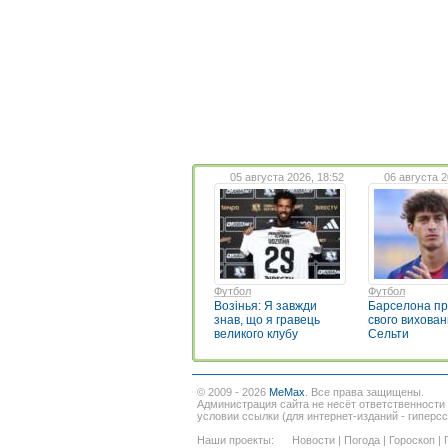
05 августа 2026, 18:52
06 августа 2
Футбол
Футбол
Возінья: Я завжди
Барселона п
знав, що я гравець
свого вихован
великого клубу
Сельти
© 2009 - 2026
MeMax
. Все права защищены.
Администрация сайта не несёт ответственности
условии ссылки (для интернет-изданий - гиперс
Наши проекты:
Новости
|
Погода
|
Гороскоп
|