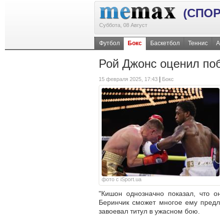
(СПОР
Суббота, 08 Август
Футбол
Бокс
Баскетбол
Теннис
А
Рой Джонс оценил по
|
15 февраля 2025, 17:43
Бокс
фото с iSport.ua
"Кишон однозначно показал, что о
Беринчик сможет многое ему предл
завоевал титул в ужасном бою.