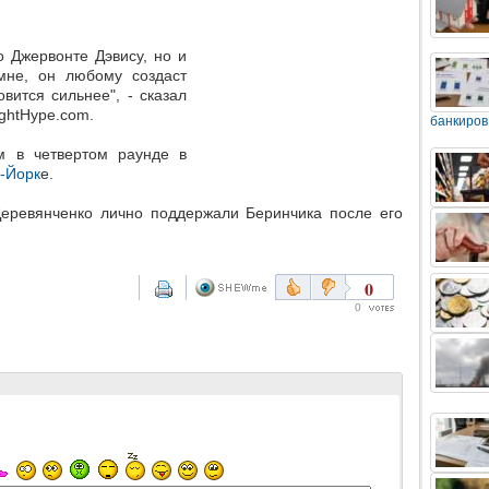
 Джервонте Дэвису, но и
мне, он любому создаст
вится сильнее", - сказал
ghtHype.com.
банкиров
м в четвертом раунде в
-Йорк
е.
Деревянченко лично поддержали Беринчика после его
0
0