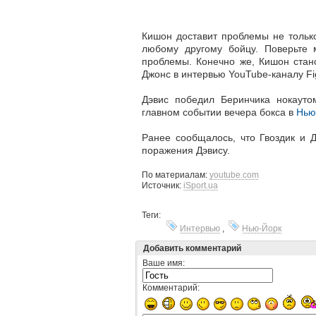
Кишон доставит проблемы не только
любому другому бойцу. Поверьте 
проблемы. Конечно же, Кишон стано
Джонс в интервью YouTube-каналу Fi
Дэвис победил Беринчика нокауто
главном событии вечера бокса в
Нью
Ранее сообщалось, что Гвоздик и 
поражения Дэвису.
По материалам:
youtube.com
Источник:
iSport.ua
Теги:
Интервью
,
Нью-Йорк
Добавить комментарий
Ваше имя:
Комментарий: