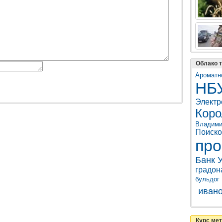
Облако т
Ароматн
НБ
Электр
Коро
Владими
Поиск
про
Банк 
градон
бульдог
иван
Курс ме