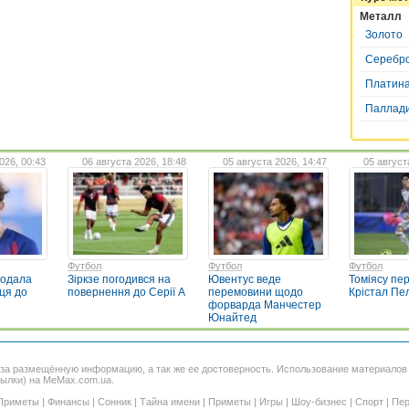
Металл
Золото
Серебр
Платин
Паллад
026, 00:43
06 августа 2026, 18:48
05 августа 2026, 14:47
05 август
Футбол
Футбол
Футбол
родала
Зіркзе погодився на
Ювентус веде
Томіясу пе
ця до
повернення до Серії А
перемовини щодо
Крістал Пе
форварда Манчестер
Юнайтед
 за размещённую информацию, а так же ее достоверность. Использование материало
сылки) на MeMax.com.ua.
Приметы
|
Финансы
|
Сонник
|
Тайна имени
|
Приметы
|
Игры
|
Шоу-бизнес
|
Спорт
|
Пер