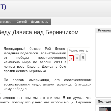
Т)
втоспорт
Хоккей
Другие виды
беду Дэвиса над Беринчиком
Реклама
Легендарный боксер Рой Джонс-
Размер текста:
младший поделился впечатлениями
от победы новоиспеченного
чемпиона мира по версии WBO в
легком весе Кишона Дэвиса в бою
против Дениса Беринчика.
По словам американца, его соотечественник
воспользовался недостатками украинца, благодаря
чему победил.
н именно тот, кем мы его считали. Я не думал, что
Последн
ожить, потому что у него нет особой мощи. Беринчик