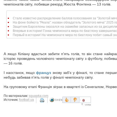
чемпіонатів світу, побивши рекорд Жюста Фонтена — 13 голів.
Стало известно распределение баллов голосования за "Золотой мяч
На фоне бойкота "Реала": назван обладатель "Золотого мяча" 2025 г
Защитник Барселоны оказался на скамейке запасных из-за дисципли
Впервые в истории! Гонка чемпионата мира по биатлону завершилас
Первый в истории! На чемпионате мира по биатлону побит самый зн
А якщо Кіліану вдасться забити п'ять голів, то він стане най
історію проведень чоловічого чемпіонату світу з футболу, поби
— 16 голів.
І наостанок, якщо
француз
знову заб'є у фіналі, то стане перш
небудь забивав п'ять голів у фіналі чемпіонату світу.
На груповому етапі Франція зіграє в квартеті із Сенегалом, Норве
По материалам:
squawka.com
0
Источник:
football.ua
0