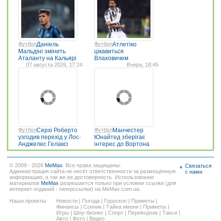
Футбол
Даніель
Футбол
Атлетіко
Мальдіні змінить
цікавиться
Аталанту на Кальярі
Влаховичем
07 августа 2026, 17:24
Вчера, 18:45
Футбол
Серхі Роберто
Футбол
Манчестер
узгодив перехід у Лос-
Юнайтед зберігає
Анджелес Гелаксі
інтерес до Вортона
© 2009 - 2026
MeMax
. Все права защищены.
Связаться
Администрация сайта не несёт ответственности за размещённую
с нами
информацию, а так же ее достоверность. Использование
материалов
MeMax
разрешается только при условии ссылки (для
интернет-изданий - гиперссылки) на MeMax.com.ua.
Наши проекты:
Новости
|
Погода
|
Гороскоп
|
Приметы
|
Финансы
|
Сонник
|
Тайна имени
|
Приметы
|
Игры
|
Шоу-бизнес
|
Спорт
|
Переводчик
|
Такси
|
Авто
|
Фото
|
Видео