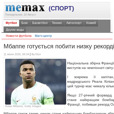
(СПОРТ)
Понедельник, 10 Август
Футбол
Бокс
Баскетбол
Теннис
Автоспорт
Хоккей
Другие виды
Новости футбола
Матч-центр
Мбаппе готується побити низку рекорд
|
11 июня 2026, 08:34
Футбол
Національна збірна Франції
виступів на чемпіонаті світу
І зокрема її капітан
мадридського Реала Кіліа
цей турнір має чималу кільк
Якщо 27-річний форвард з
стане найкращим бомбард
Франції, побивши рекорд Ол
Кіліан Мбаппе, Getty Images
Мбаппе також таким чином стане найкращим бомбардиром збірно