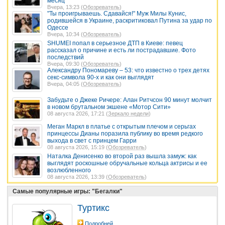
месяц
Вчера, 13:23 (
Обозреватель
)
"Ты проигрываешь. Сдавайся!" Муж Милы Кунис,
родившейся в Украине, раскритиковал Путина за удар по
Одессе
Вчера, 10:34 (
Обозреватель
)
SHUMEI попал в серьезное ДТП в Киеве: певец
рассказал о причине и есть ли пострадавшие. Фото
последствий
Вчера, 09:30 (
Обозреватель
)
Александру Пономареву – 53: что известно о трех детях
секс-символа 90-х и как они выглядят
Вчера, 04:05 (
Обозреватель
)
Забудьте о Джеке Ричере: Алан Ритчсон 90 минут молчит
в новом брутальном экшене «Мотор Сити»
08 августа 2026, 17:21 (
Зеркало недели
)
Меган Маркл в платье с открытым плечом и серьгах
принцессы Дианы поразила публику во время редкого
выхода в свет с принцем Гарри
08 августа 2026, 15:19 (
Обозреватель
)
Наталка Денисенко во второй раз вышла замуж: как
выглядят роскошные обручальные кольца актрисы и ее
возлюбленного
08 августа 2026, 13:39 (
Обозреватель
)
Самые популярные игры: "Бегалки"
Туртикс
Подробней