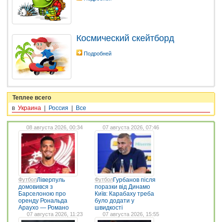
Космический скейтборд
Подробней
Теплее всего
в
Украина
|
Россия
|
Все
08 августа 2026, 00:34
07 августа 2026, 07:46
Футбол
Ліверпуль
Футбол
Гурбанов після
домовився з
поразки від Динамо
Барселоною про
Київ: Карабаху треба
оренду Рональда
було додати у
Араухо — Романо
швидкості
07 августа 2026, 11:23
07 августа 2026, 15:55