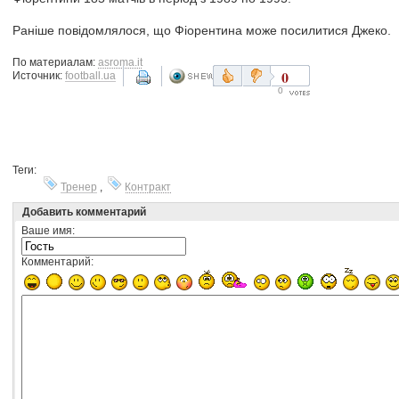
Раніше повідомлялося, що Фіорентина може посилитися Джеко.
По материалам:
asroma.it
0
Источник:
football.ua
0
Теги:
Тренер
,
Контракт
Добавить комментарий
Ваше имя:
Комментарий: