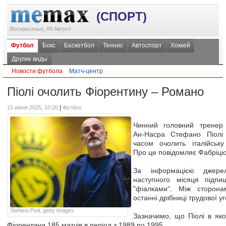
(СПОРТ)
Воскресенье, 09 Август
Футбол
Бокс
Баскетбол
Теннис
Автоспорт
Хоккей
Другие виды
Новости футбола
Матч-центр
Піолі очолить Фіорентину – Романо
|
15 июня 2025, 10:20
Футбол
Чинний головний тренер 
Ан-Насра Стефано Піолі
часом очолить італійську
Про це повідомляє Фабріці
За інформацією джерел
наступного місяця підпи
"фіалками". Між сторона
останні дрібниці трудової уг
Stefano Pioli, getty images
Зазначимо, що Піолі в якос
Фіорентини 185 матчів в період з 1989 по 1995.