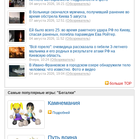
04 августа 2026, 16:21 (
Обозреватель
)
В больнице скончался мужчина, получивший ранение во
время обстрела Киева 5 августа
07 августа 2026, 12:51 (
Обозреватель
)
Ей было всего 25: во время ракетного удара РФ по Киеву,
спасая раненых, погибла парамедик Ева Ройтер.
04 августа 2026, 11:52 (
Обозреватель
)
"Всё горело": очевидица рассказала о гибели 3-летнего
мальчика и его родных в результате атаки РФ на
Киевскую область.
Вчера, 10:24 (
Обозреватель
)
В Ивано-Франковске в городском озере обнаружили тело
человека: что известно. Фото и видео
04 августа 2026, 19:04 (
Обозреватель
)
больше TOP
Самые популярные игры: "Бегалки"
Камнемания
Подробней
Путь воина