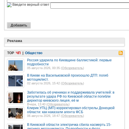
Введите верный ответ
Реклама
TOP
ЧП
|
Общество
Россия ударила по Киевщине баллистикой: первые
подробности
05 августа 2026, 00:35 (
Обозреватель
)
В Киеве на Васильковской произошло ДТП: погиб
мотоциклист.
02 августа 2026, 15:42 (
Обозреватель
)
Заботилась об учениках и поддерживала учителей: в
результате удара РФ по Киевской области погибли
директор киевского лицея, её м
Вчера, 13:40 (
Обозреватель
)
Клирик УПЦ (МП) корректировал обстрелы Донецкой
области: как наказали агента ФСБ
06 августа 2026, 18:47 (
Обозреватель
)
В Киевской области электричка сбила насмерть 15-
летнего мотоциклиста. Подробности и фото