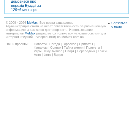
домовився про
перехід Буадді за
129+6 млн євро
© 2009 - 2026
MeMax
. Все права защищены.
Связаться
Администрация сайта не несёт ответственности за размещённую
с нами
информацию, а так же ее достоверность. Использование
материалов
MeMax
разрешается только при условии ссылки (для
интернет-изданий - гиперссылки) на MeMax.com.ua.
Наши проекты:
Новости
|
Погода
|
Гороскоп
|
Приметы
|
Финансы
|
Сонник
|
Тайна имени
|
Приметы
|
Игры
|
Шоу-бизнес
|
Спорт
|
Переводчик
|
Такси
|
Авто
|
Фото
|
Видео