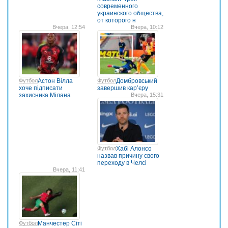
современного
украинского общества,
от которого н
Вчера, 12:54
Вчера, 10:12
Футбол
Астон Вілла
Футбол
Домбровський
хоче підписати
завершив кар’єру
захисника Мілана
Вчера, 15:31
Футбол
Хабі Алонсо
назвав причину свого
переходу в Челсі
Вчера, 11:41
Футбол
Манчестер Сіті