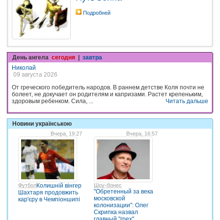
Подробней
День ангела
сегодня
|
завтра
Николай
09 августа 2026
От греческого победитель народов. В раннем детстве Коля почти не
болеет, не докучает он родителям и капризами. Растет крепеньким,
здоровым ребенком. Сила, ...
Читать дальше
Новини українською
Вчера, 19:27
Вчера, 16:57
Футбол
Колишній вінгер
Шоу-бізнес
"Обретенный за века
Шахтаря продовжить
московской
кар'єру в Чемпіоншипі
колонизации": Олег
Скрипка назвал
главный "грех"